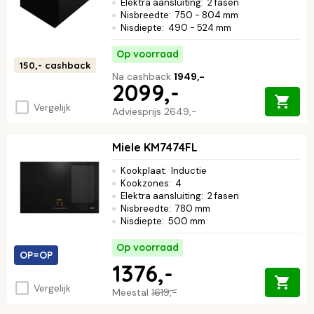
Elektra aansluiting
:
2 fasen
Nisbreedte
:
750 - 804 mm
Nisdiepte
:
490 - 524 mm
Op voorraad
150,-
cashback
Na cashback
1949,-
2099,-
Vergelijk
Adviesprijs
2649,-
Miele KM7474FL
Kookplaat
:
Inductie
Kookzones
:
4
Elektra aansluiting
:
2 fasen
Nisbreedte
:
780 mm
Nisdiepte
:
500 mm
Op voorraad
OP=OP
1376,-
Vergelijk
Meestal
1619,-