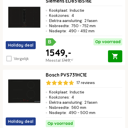
Siemens ED851BS16E
Kookplaat
:
Inductie
Kookzones
:
4
Elektra aansluiting
:
2 fasen
Nisbreedte
:
750 - 752 mm
Nisdiepte
:
490 - 492 mm
Op voorraad
B
Holiday deal
1549,-
Vergelijk
Meestal
1749,-
Bosch PVS731HC1E
17 reviews
Kookplaat
:
Inductie
Kookzones
:
4
Elektra aansluiting
:
2 fasen
Nisbreedte
:
560 mm
Nisdiepte
:
490 - 500 mm
Holiday deal
Op voorraad