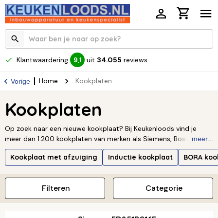
Klantwaardering
uit
34.055
reviews
9,1
Home
Kookplaten
Vorige
Kookplaten
Op zoek naar een nieuwe kookplaat? Bij Keukenloods vind je
meer dan 1.200 kookplaten van merken als Siemens, Bosch, AEG,
meer...
Miele, BORA, Smeg en Whirlpool. Welke kookplaat bij jou past,
Kookplaat met afzuiging
Inductie kookplaat
BORA koo
hangt af van hoe jij kookt. Kies inductie voor snel en energiezuinig
koken, gas voor directe vlamcontrole, of keramisch voor een
betaalbare en strakke optie. Wil je gas met een glad oppervlak?
Filteren
Categorie
Dan is gas-op-glas ideaal. Met domino-elementen stel je je
kookplaat op maat samen, en vrijstaande kookplaten passen in
vrijwel elke keuken.
Lees verder ↓