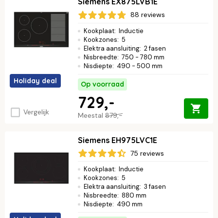
Siemens EX875LVB1E
88 reviews
Kookplaat
:
Inductie
Kookzones
:
5
Elektra aansluiting
:
2 fasen
Nisbreedte
:
750 - 780 mm
Nisdiepte
:
490 - 500 mm
Holiday deal
Op voorraad
729,-
Vergelijk
Meestal
879,-
Siemens EH975LVC1E
75 reviews
Kookplaat
:
Inductie
Kookzones
:
5
Elektra aansluiting
:
3 fasen
Nisbreedte
:
880 mm
Nisdiepte
:
490 mm