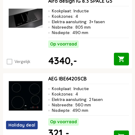
Airo design IG 8.3 SPACE G5
Kookplaat
:
Inductie
Kookzones
:
4
Elektra aansluiting
:
3+ fasen
Nisbreedte
:
805 mm
Nisdiepte
:
490 mm
Op voorraad
4340,-
Vergelijk
AEG IBE6420SCB
Kookplaat
:
Inductie
Kookzones
:
4
Elektra aansluiting
:
2 fasen
Nisbreedte
:
560 mm
Nisdiepte
:
490 mm
Op voorraad
Holiday deal
321,-