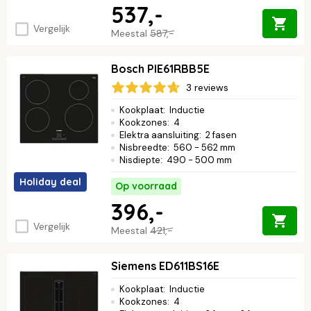
537,-
Vergelijk
Meestal
587,-
Bosch PIE61RBB5E
3 reviews
Kookplaat
:
Inductie
Kookzones
:
4
Elektra aansluiting
:
2 fasen
Nisbreedte
:
560 - 562 mm
Nisdiepte
:
490 - 500 mm
Holiday deal
Op voorraad
396,-
Vergelijk
Meestal
421,-
Siemens ED611BS16E
Kookplaat
:
Inductie
Kookzones
:
4