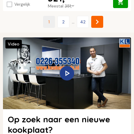
Vergelijk
Meestal
351,-
1
2
...
42
Video
Op zoek naar een nieuwe
kookplaat?