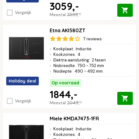
3059,-
Vergelijk
Meestal
3599,-
Etna AKI580ZT
7 reviews
Kookplaat
:
Inductie
Kookzones
:
4
Elektra aansluiting
:
2 fasen
Nisbreedte
:
750 - 752 mm
Nisdiepte
:
490 - 492 mm
Holiday deal
Op voorraad
1844,-
Vergelijk
Meestal
2049,-
Miele KMDA7473-1FR
Kookplaat
:
Inductie
Kookzones
:
4