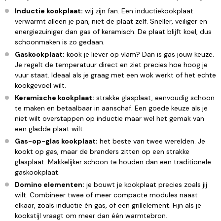
Inductie kookplaat:
wij zijn fan. Een inductiekookplaat
verwarmt alleen je pan, niet de plaat zelf. Sneller, veiliger en
energiezuiniger dan gas of keramisch. De plaat blijft koel, dus
schoonmaken is zo gedaan.
Gaskookplaat:
kook je liever op vlam? Dan is gas jouw keuze.
Je regelt de temperatuur direct en ziet precies hoe hoog je
vuur staat. Ideaal als je graag met een wok werkt of het echte
kookgevoel wilt.
Keramische kookplaat:
strakke glasplaat, eenvoudig schoon
te maken en betaalbaar in aanschaf. Een goede keuze als je
niet wilt overstappen op inductie maar wel het gemak van
een gladde plaat wilt.
Gas-op-glas kookplaat:
het beste van twee werelden. Je
kookt op gas, maar de branders zitten op een strakke
glasplaat. Makkelijker schoon te houden dan een traditionele
gaskookplaat.
Domino elementen:
je bouwt je kookplaat precies zoals jij
wilt. Combineer twee of meer compacte modules naast
elkaar, zoals inductie én gas, of een grillelement. Fijn als je
kookstijl vraagt om meer dan één warmtebron.