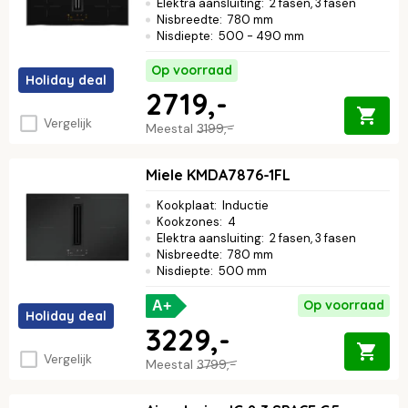
Elektra aansluiting
:
2 fasen, 3 fasen
Nisbreedte
:
780 mm
Nisdiepte
:
500 - 490 mm
Op voorraad
Holiday deal
2719,-
Vergelijk
Meestal
3199,-
Miele KMDA7876-1FL
Kookplaat
:
Inductie
Kookzones
:
4
Elektra aansluiting
:
2 fasen, 3 fasen
Nisbreedte
:
780 mm
Nisdiepte
:
500 mm
Op voorraad
A+
Holiday deal
3229,-
Vergelijk
Meestal
3799,-