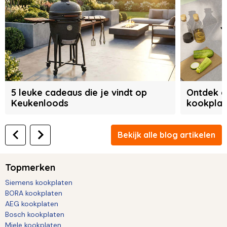
5 leuke cadeaus die je vindt op
Ontdek d
Keukenloods
kookplaa
Bekijk alle blog artikelen
Topmerken
Siemens kookplaten
BORA kookplaten
AEG kookplaten
Bosch kookplaten
Miele kookplaten