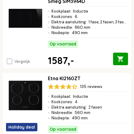
Smeg SIM3964D
Kookplaat
:
Inductie
Kookzones
:
6
Elektra aansluiting
:
1 fase, 2 fasen, 3 fasen
Nisbreedte
:
860 mm
Nisdiepte
:
490 mm
Op voorraad
1587,-
Vergelijk
Etna KI2160ZT
135 reviews
Kookplaat
:
Inductie
Kookzones
:
4
Elektra aansluiting
:
2 fasen
Nisbreedte
:
560 mm
Nisdiepte
:
490 mm
Holiday deal
Op voorraad