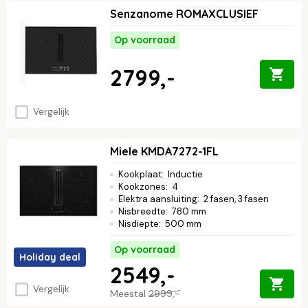
Senzanome ROMAXCLUSIEF
Op voorraad
2799,-
Vergelijk
Miele KMDA7272-1FL
Kookplaat
:
Inductie
Kookzones
:
4
Elektra aansluiting
:
2 fasen, 3 fasen
Nisbreedte
:
780 mm
Nisdiepte
:
500 mm
Op voorraad
Holiday deal
2549,-
Vergelijk
Meestal
2999,-