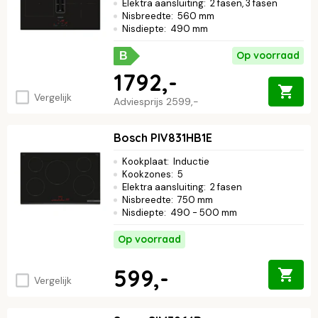
Elektra aansluiting
:
2 fasen, 3 fasen
Nisbreedte
:
560 mm
Nisdiepte
:
490 mm
Op voorraad
B
1792,-
Vergelijk
Adviesprijs
2599,-
Bosch PIV831HB1E
Kookplaat
:
Inductie
Kookzones
:
5
Elektra aansluiting
:
2 fasen
Nisbreedte
:
750 mm
Nisdiepte
:
490 - 500 mm
Op voorraad
599,-
Vergelijk