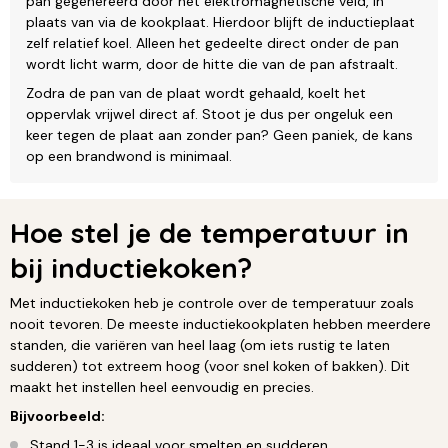
pan gegenereerd door het elektromagnetische veld, in
plaats van via de kookplaat. Hierdoor blijft de inductieplaat
zelf relatief koel. Alleen het gedeelte direct onder de pan
wordt licht warm, door de hitte die van de pan afstraalt.
Zodra de pan van de plaat wordt gehaald, koelt het
oppervlak vrijwel direct af. Stoot je dus per ongeluk een
keer tegen de plaat aan zonder pan? Geen paniek, de kans
op een brandwond is minimaal.
Hoe stel je de temperatuur in
bij inductiekoken?
Met inductiekoken heb je controle over de temperatuur zoals
nooit tevoren. De meeste inductiekookplaten hebben meerdere
standen, die variëren van heel laag (om iets rustig te laten
sudderen) tot extreem hoog (voor snel koken of bakken). Dit
maakt het instellen heel eenvoudig en precies.
Bijvoorbeeld:
Stand 1-3 is ideaal voor smelten en sudderen.