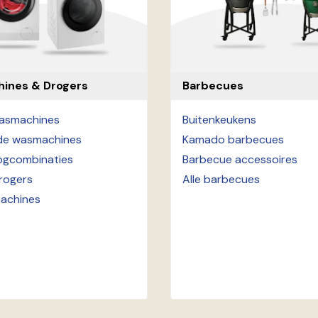
ines & Drogers
Barbecues
asmachines
Buitenkeukens
nde wasmachines
Kamado barbecues
gcombinaties
Barbecue accessoires
rogers
Alle barbecues
machines