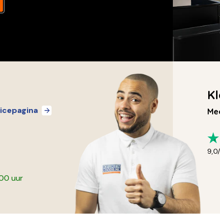
Kl
icepagina
Mee
9,0
:00 uur