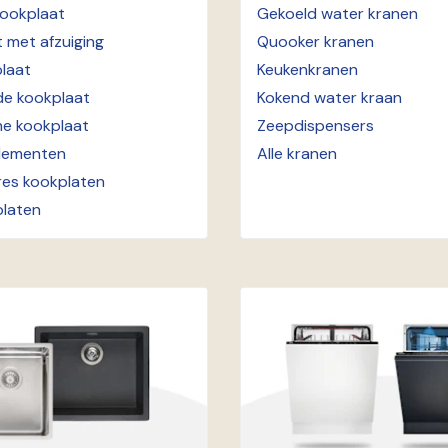
kookplaat
Gekoeld water kranen
 met afzuiging
Quooker kranen
laat
Keukenkranen
de kookplaat
Kokend water kraan
he kookplaat
Zeepdispensers
lementen
Alle kranen
res kookplaten
platen