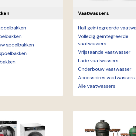
kken
Vaatwassers
spoelbakken
Half geintegreerde vaatw
oelbakken
Volledig geïntegreerde
vaatwassers
w spoelbakken
Vrijstaande vaatwasser
poelbakken
Lade vaatwassers
lbakken
Onderbouw vaatwasser
Accessoires vaatwassers
Alle vaatwassers