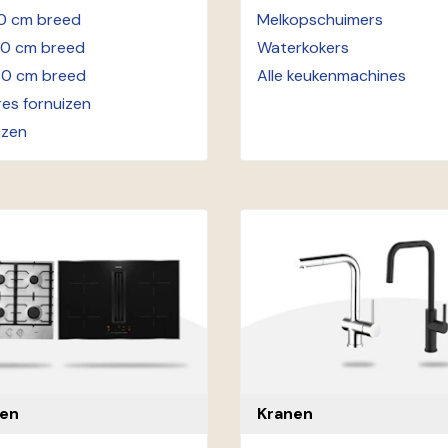
10 cm breed
Melkopschuimers
20 cm breed
Waterkokers
50 cm breed
Alle keukenmachines
es fornuizen
izen
ten
Kranen