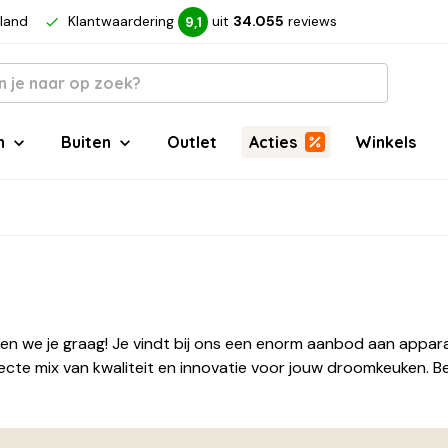
rland
Klantwaardering
uit
34.055
reviews
9,1
n
Buiten
Outlet
Acties
Winkels
pen we je graag! Je vindt bij ons een enorm aanbod aan appar
ecte mix van kwaliteit en innovatie voor jouw droomkeuken. B