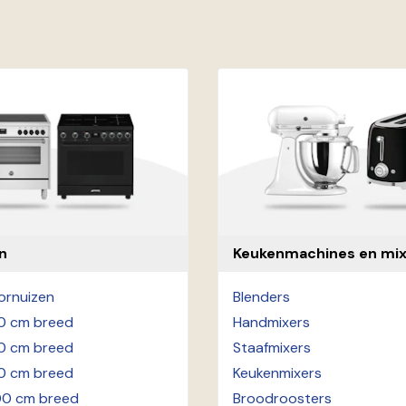
n
Keukenmachines en mix
fornuizen
Blenders
50 cm breed
Handmixers
60 cm breed
Staafmixers
90 cm breed
Keukenmixers
100 cm breed
Broodroosters