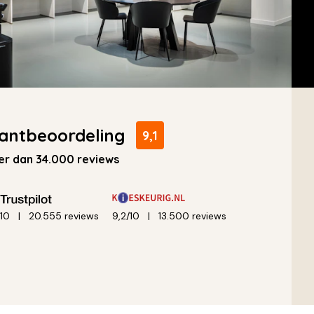
antbeoordeling
9,1
r dan 34.000 reviews
/10
20.555 reviews
9,2/10
13.500 reviews