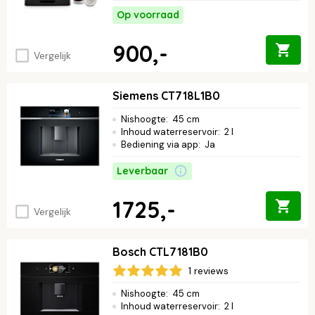
Op voorraad
900,-
Vergelijk
Siemens CT718L1B0
Nishoogte
:
45 cm
Inhoud waterreservoir
:
2 l
Bediening via app
:
Ja
Leverbaar
1725,-
Vergelijk
Bosch CTL7181B0
1 reviews
Nishoogte
:
45 cm
Inhoud waterreservoir
:
2 l