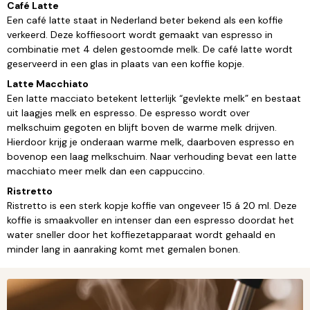
Café Latte
Een café latte staat in Nederland beter bekend als een koffie
verkeerd. Deze koffiesoort wordt gemaakt van espresso in
combinatie met 4 delen gestoomde melk. De café latte wordt
geserveerd in een glas in plaats van een koffie kopje.
Latte Macchiato
Een latte macciato betekent letterlijk “gevlekte melk” en bestaat
uit laagjes melk en espresso. De espresso wordt over
melkschuim gegoten en blijft boven de warme melk drijven.
Hierdoor krijg je onderaan warme melk, daarboven espresso en
bovenop een laag melkschuim. Naar verhouding bevat een latte
macchiato meer melk dan een cappuccino.
Ristretto
Ristretto is een sterk kopje koffie van ongeveer 15 á 20 ml. Deze
koffie is smaakvoller en intenser dan een espresso doordat het
water sneller door het koffiezetapparaat wordt gehaald en
minder lang in aanraking komt met gemalen bonen.