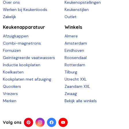
Over ons
Keukenopstellingen
Werken bij Keukenloods
Keukenstijlen
Zakelijk
Outlet
Keukenapparatuur
Winkels
Afzuigkappen
Almere
Combi-magnetrons
Amsterdam
Fornuizen
Eindhoven
Geïntegreerde vaatwassers
Roosendaal
Inductie kookplaten
Rotterdam
Koelkasten
Tilburg
Kookplaten met afzuiging
Utrecht XXL
Quookers
Zaandam XXL
Vriezers
Zwaag
Merken
Bekijk alle winkels
Volg ons