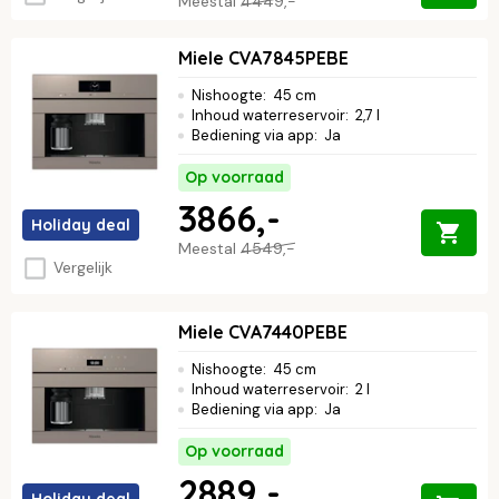
Meestal
4449,-
Miele CVA7845PEBE
Nishoogte
:
45 cm
Inhoud waterreservoir
:
2,7 l
Bediening via app
:
Ja
Op voorraad
3866,-
Holiday deal
Meestal
4549,-
Vergelijk
Miele CVA7440PEBE
Nishoogte
:
45 cm
Inhoud waterreservoir
:
2 l
Bediening via app
:
Ja
Op voorraad
2889,-
Holiday deal