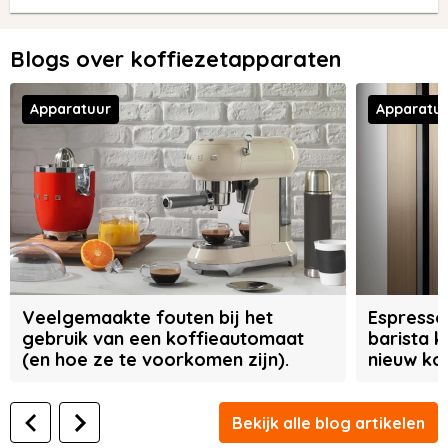
Blogs over koffiezetapparaten
Apparatuur
Apparatu
Veelgemaakte fouten bij het
Espresso
gebruik van een koffieautomaat
barista k
(en hoe ze te voorkomen zijn).
nieuw ko
Bekijk alle blog artikelen