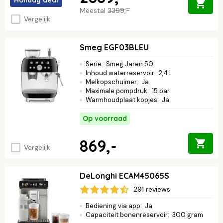
Meestal
3399,-
Vergelijk
Smeg EGF03BLEU
Serie
:
Smeg Jaren 50
Inhoud waterreservoir
:
2,4 l
Melkopschuimer
:
Ja
Maximale pompdruk
:
15 bar
Warmhoudplaat kopjes
:
Ja
Op voorraad
869,-
Vergelijk
DeLonghi ECAM45065S
291 reviews
Bediening via app
:
Ja
Capaciteit bonenreservoir
:
300 gram