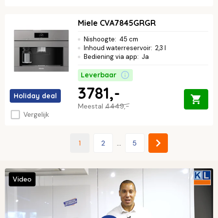
Miele CVA7845GRGR
Nishoogte
:
45 cm
Inhoud waterreservoir
:
2,3 l
Bediening via app
:
Ja
Leverbaar
3781,-
Holiday deal
Meestal
4449,-
Vergelijk
1
2
...
5
Video