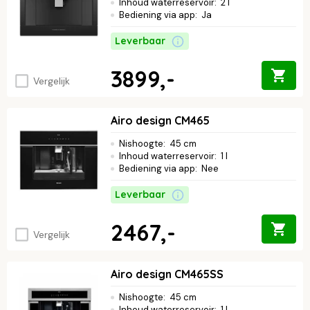
Inhoud waterreservoir
:
2 l
Bediening via app
:
Ja
Leverbaar
3899,-
Vergelijk
Airo design CM465
Nishoogte
:
45 cm
Inhoud waterreservoir
:
1 l
Bediening via app
:
Nee
Leverbaar
2467,-
Vergelijk
Airo design CM465SS
Nishoogte
:
45 cm
Inhoud waterreservoir
:
1 l