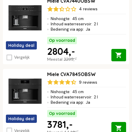
Miele CVA7440OBSW
het aanrechtblad. Wil je meer advies over de verschillende
soorten vrijstaande en inbouw koffiezetapparaten? Bel dan met
4 reviews
één van onze productspecialisten op
0226-355340
.
Lees verder
Nishoogte
:
45 cm
↓
Inhoud waterreservoir
:
2 l
Bediening via app
:
Ja
Op voorraad
Holiday deal
2804,-
Vergelijk
Meestal
3299,-
Miele CVA7845OBSW
9 reviews
Nishoogte
:
45 cm
Inhoud waterreservoir
:
2 l
Bediening via app
:
Ja
Op voorraad
Holiday deal
3781,-
Vergelijk