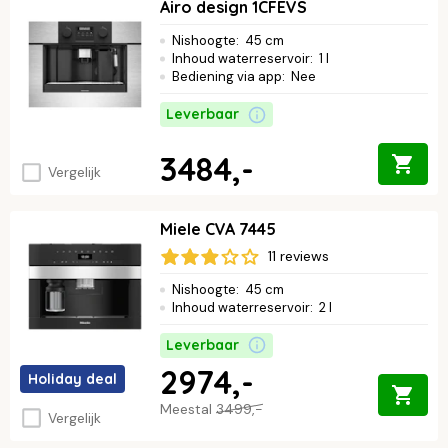
Airo design 1CFEVS
Nishoogte
:
45 cm
Inhoud waterreservoir
:
1 l
Bediening via app
:
Nee
Leverbaar
3484,-
Vergelijk
Miele CVA 7445
11 reviews
Nishoogte
:
45 cm
Inhoud waterreservoir
:
2 l
Leverbaar
2974,-
Holiday deal
Meestal
3499,-
Vergelijk