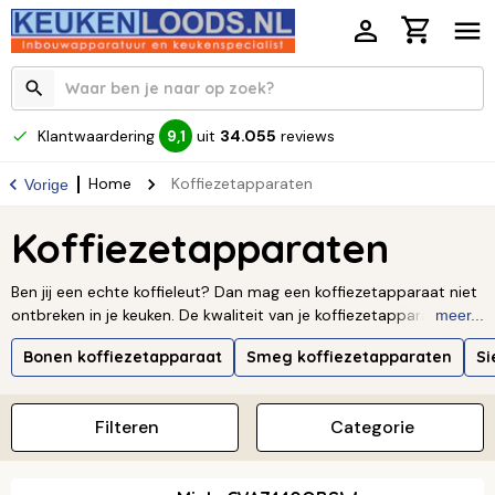
Klantwaardering
uit
34.055
reviews
9,1
Home
Koffiezetapparaten
Vorige
Koffiezetapparaten
Ben jij een echte koffieleut? Dan mag een koffiezetapparaat niet
ontbreken in je keuken. De kwaliteit van je koffiezetapparaat is
meer...
een belangrijke factor want die proef je terug in je kopje koffie.
Bonen koffiezetapparaat
Smeg koffiezetapparaten
Si
Maar welke past het beste bij jou? Niet alleen de kwaliteit, maar
ook het design speelt daarin een belangrijke rol. Er zijn dan ook
veel vrijstaande koffiezetapparaten met een fraai design die
Filteren
Categorie
zeker een eyecatcher zijn in je keuken. Maar steeds vaker wordt
ook gekozen voor een inbouw koffieautomaat. De automaat is
dan strak in de keuken weggewerkt en neemt geen plaats in op