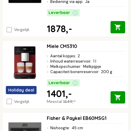
Bediening via app
:
Ja
Leverbaar
1878,-
Vergelijk
Miele CM5310
Aantal kopjes
:
2
Inhoud waterreservoir
:
1 l
Melkopschuimer
:
Melkpijpje
Capaciteit bonenreservoir
:
200 g
Leverbaar
Holiday deal
1401,-
Vergelijk
Meestal
1649,-
Fisher & Paykel EB60MSG1
Nishoogte
:
45 cm