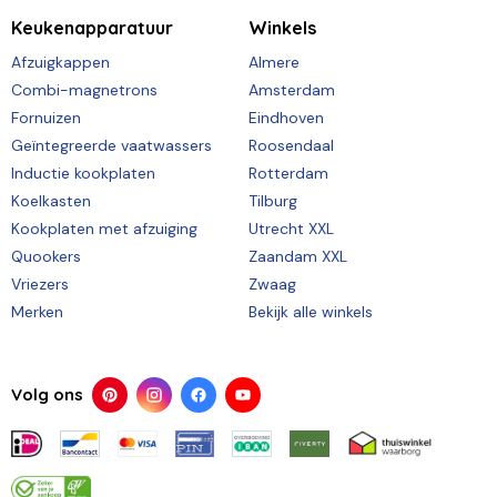
Keukenapparatuur
Winkels
Afzuigkappen
Almere
Combi-magnetrons
Amsterdam
Fornuizen
Eindhoven
Geïntegreerde vaatwassers
Roosendaal
Inductie kookplaten
Rotterdam
Koelkasten
Tilburg
Kookplaten met afzuiging
Utrecht XXL
Quookers
Zaandam XXL
Vriezers
Zwaag
Merken
Bekijk alle winkels
Volg ons