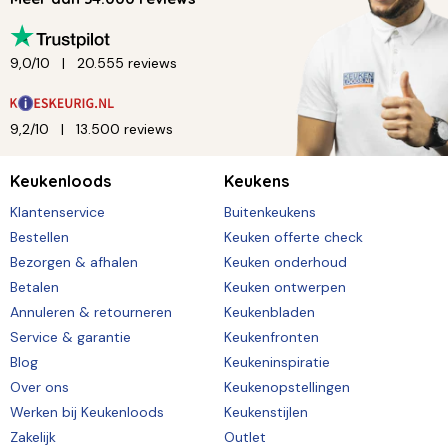
9,0/10
20.555 reviews
9,2/10
13.500 reviews
Keukenloods
Keukens
Klantenservice
Buitenkeukens
Bestellen
Keuken offerte check
Bezorgen & afhalen
Keuken onderhoud
Betalen
Keuken ontwerpen
Annuleren & retourneren
Keukenbladen
Service & garantie
Keukenfronten
Blog
Keukeninspiratie
Over ons
Keukenopstellingen
Werken bij Keukenloods
Keukenstijlen
Zakelijk
Outlet