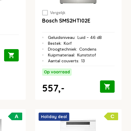
Vergelijk
Bosch SMS2HTI02E
Geluidsniveau
:
Luid - 46 dB
Bestek
:
Korf
Droogtechniek
:
Condens
Kuipmateriaal
:
Kunststof
Aantal couverts
:
13
Op voorraad
557,-
A
C
Holiday deal