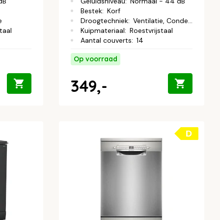
 dB
Geluidsniveau
:
Normaal - 44 dB
Bestek
:
Korf
e
Droogtechniek
:
Ventilatie, Condens
taal
Kuipmateriaal
:
Roestvrijstaal
Aantal couverts
:
14
Op voorraad
349,-
D