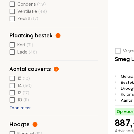
Condens
(49)
Ventilatie
(49)
Zeolith
(7)
Plaatsing bestek
Korf
(71)
Vergel
Lade
(48)
Smeg 
Aantal couverts
Geluid
15
(10)
Bestek
14
(50)
Droog
13
(17)
Kuipma
10
(11)
Aantal
Toon meer
Op voor
887,
Hoogte
Adviespri
Normaal
(111)