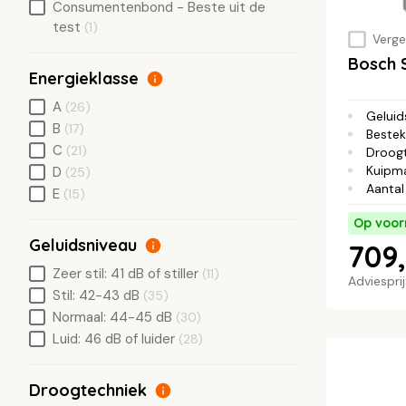
Consumentenbond - Beste uit de
test
(1)
Vergel
Bosch 
Energieklasse
A
(26)
Geluid
B
(17)
Bestek
C
(21)
Droog
Kuipma
D
(25)
Aantal
E
(15)
Op voor
Geluidsniveau
709,
Zeer stil: 41 dB of stiller
(11)
Adviespri
Stil: 42-43 dB
(35)
Normaal: 44-45 dB
(30)
Luid: 46 dB of luider
(28)
Droogtechniek