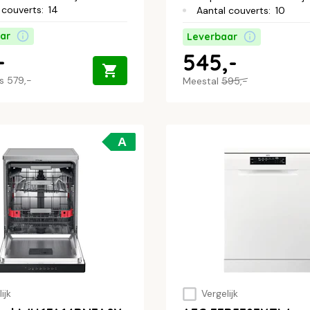
 couverts
:
14
Aantal couverts
:
10
ar
Leverbaar
-
545,-
js
579,-
Meestal
595,-
A
ijk
Vergelijk