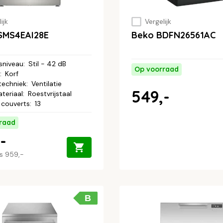
ijk
Vergelijk
SMS4EAI28E
Beko BDFN26561AC
sniveau
:
Stil - 42 dB
Op voorraad
:
Korf
techniek
:
Ventilatie
549,-
teriaal
:
Roestvrijstaal
 couverts
:
13
raad
-
js
959,-
B