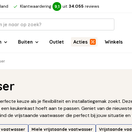
rland
Klantwaardering
uit
34.055
reviews
9,1
n
Buiten
Outlet
Acties
Winkels
ser
ser
fecte keuze als je flexibiliteit en installatiegemak zoekt. De
je een keukenkast hoeft aan te passen. Geniet van de nieuwste
 vind de vrijstaande vaatwasser die perfect bij jouw situatie e
e vaatwasser
Miele vrijstaande vaatwasser
Vrijstaande va