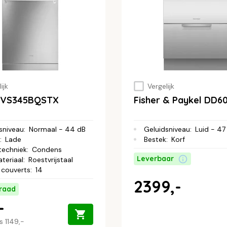
ijk
Vergelijk
LVS345BQSTX
Fisher & Paykel DD
sniveau
:
Normaal - 44 dB
Geluidsniveau
:
Luid - 47
:
Lade
Bestek
:
Korf
techniek
:
Condens
Leverbaar
teriaal
:
Roestvrijstaal
 couverts
:
14
2399,-
raad
-
js
1149,-