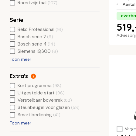
Roestvrijstaal
(107)
Aantal
Leverba
Serie
519,
Beko Professional
(16)
Adviespri
Bosch serie 2
(6)
Bosch serie 4
(14)
Siemens iQ300
(6)
Toon meer
Extra's
Kort programma
(98)
Uitgestelde start
(96)
Verstelbaar bovenrek
(82)
Steunbeugel voor glazen
(58)
Smart bediening
(41)
Toon meer
Vergel