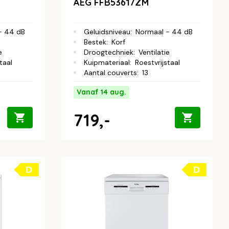
AEG FFB53617ZM
- 44 dB
Geluidsniveau
:
Normaal - 44 dB
Bestek
:
Korf
e
Droogtechniek
:
Ventilatie
taal
Kuipmateriaal
:
Roestvrijstaal
Aantal couverts
:
13
Vanaf 14 aug.
719,-
D
D