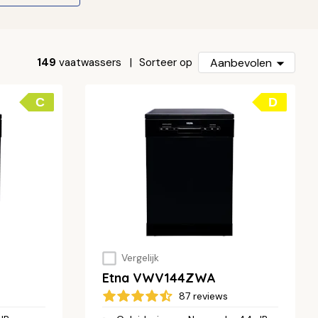
149
vaatwassers
Aanbevolen
Sorteer op
C
D
Vergelijk
Etna VWV144ZWA
87 reviews