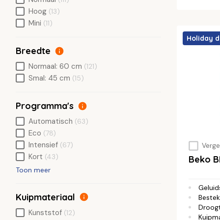
Hoog
(13)
Mini
(11)
Holiday d
Breedte
Normaal: 60 cm
(121)
Smal: 45 cm
(15)
Programma's
Automatisch
(63)
Eco
(78)
Intensief
(67)
Vergel
Kort
(43)
Beko 
Toon meer
Geluid
Kuipmateriaal
Bestek
Droog
Kunststof
(12)
Kuipma