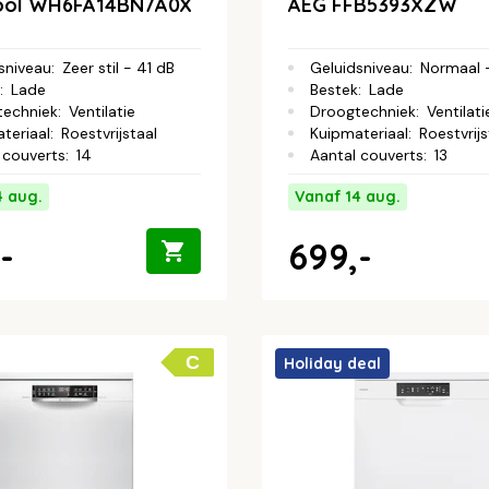
ool WH6FA14BN7A0X
AEG FFB5393XZW
sniveau
:
Zeer stil - 41 dB
Geluidsniveau
:
Normaal 
:
Lade
Bestek
:
Lade
techniek
:
Ventilatie
Droogtechniek
:
Ventilati
teriaal
:
Roestvrijstaal
Kuipmateriaal
:
Roestvrijs
 couverts
:
14
Aantal couverts
:
13
4 aug.
Vanaf 14 aug.
-
699,-
C
Holiday deal