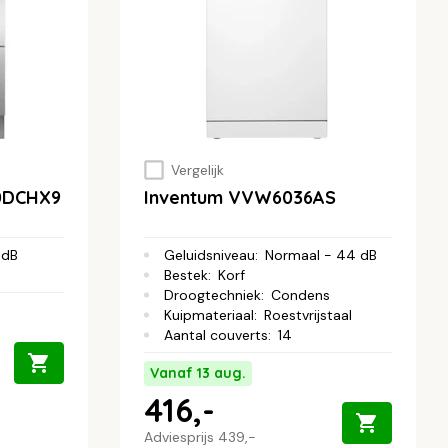
Vergelijk
60DCHX9
Inventum VVW6036AS
 dB
Geluidsniveau
:
Normaal - 44 dB
Bestek
:
Korf
Droogtechniek
:
Condens
Kuipmateriaal
:
Roestvrijstaal
Aantal couverts
:
14
Vanaf 13 aug.
416,-
Adviesprijs
439,-