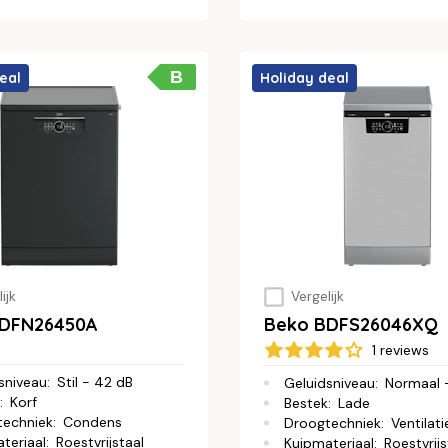
B
eal
Holiday deal
ijk
Vergelijk
BDFN26450A
Beko BDFS26046XQ
1 reviews
sniveau
:
Stil - 42 dB
Geluidsniveau
:
Normaal 
:
Korf
Bestek
:
Lade
techniek
:
Condens
Droogtechniek
:
Ventilati
teriaal
:
Roestvrijstaal
Kuipmateriaal
:
Roestvrijs