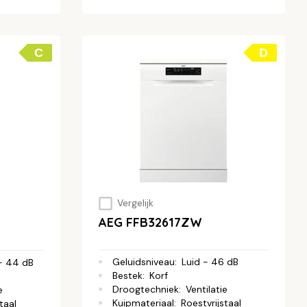
C
D
Vergelijk
AEG FFB32617ZW
Geluidsniveau
:
Luid - 46 dB
- 44 dB
Bestek
:
Korf
Droogtechniek
:
Ventilatie
e
Kuipmateriaal
:
Roestvrijstaal
taal