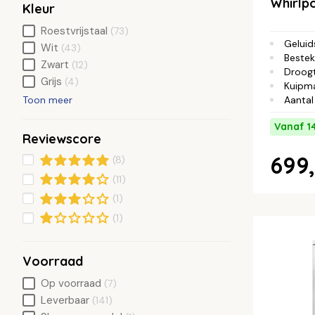
Whirlp
Kleur
Roestvrijstaal
(73)
Geluid
Wit
(43)
Bestek
Zwart
(12)
Droog
Grijs
(4)
Kuipma
Aantal
Toon meer
Vanaf 1
Reviewscore
699,
(8)
(11)
(1)
(1)
Voorraad
Op voorraad
(7)
Leverbaar
(141)