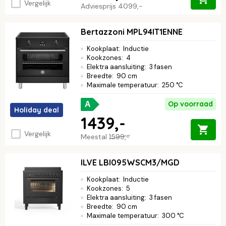
Vergelijk
Adviesprijs
4099,-
Bertazzoni MPL94IT1ENNE
Kookplaat
:
Inductie
Kookzones
:
4
Elektra aansluiting
:
3 fasen
Breedte
:
90 cm
Maximale temperatuur
:
250 °C
Op voorraad
A
Holiday deal
1439,-
Vergelijk
Meestal
1599,-
ILVE LBI095WSCM3/MGD
Kookplaat
:
Inductie
Kookzones
:
5
Elektra aansluiting
:
3 fasen
Breedte
:
90 cm
Maximale temperatuur
:
300 °C