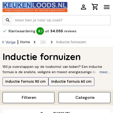
Klantwaardering
uit
34.055
reviews
9,1
Home
Inductie fornuizen
Vorige
Inductie fornuizen
Wil je overstappen op de toekomst van koken? Een inductie
fornuis is de snelste, veiligste en meest energiezuinige keuze
meer...
voor jouw keuken! Ervaar het gemak van een kookplaat die direct
Inductie fornuis 90 cm
Inductie fornuis 60 cm
reageert en eenvoudig schoon te maken is. Ontdek ons ruime
assortiment inductie fornuizen van topmerken en vind het
perfecte model voor de beste prijs. Bekijk ze nu.
Lees meer ↓
Filteren
Categorie