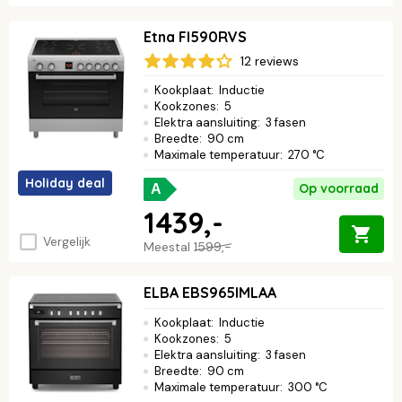
Etna FI590RVS
12 reviews
Kookplaat
:
Inductie
Kookzones
:
5
Elektra aansluiting
:
3 fasen
Breedte
:
90 cm
Maximale temperatuur
:
270 °C
Holiday deal
Op voorraad
A
1439,-
Vergelijk
Meestal
1599,-
ELBA EBS965IMLAA
Kookplaat
:
Inductie
Kookzones
:
5
Elektra aansluiting
:
3 fasen
Breedte
:
90 cm
Maximale temperatuur
:
300 °C