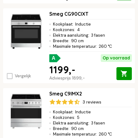
Smeg CG90CIXT
Kookplaat
:
Inductie
Kookzones
:
4
Elektra aansluiting
:
3 fasen
Breedte
:
90 cm
Maximale temperatuur
:
260 °C
Op voorraad
A
1199,-
Vergelijk
Adviesprijs
1899,-
Smeg C9IMX2
3 reviews
Kookplaat
:
Inductie
Kookzones
:
5
Elektra aansluiting
:
3 fasen
Breedte
:
90 cm
Maximale temperatuur
:
260 °C