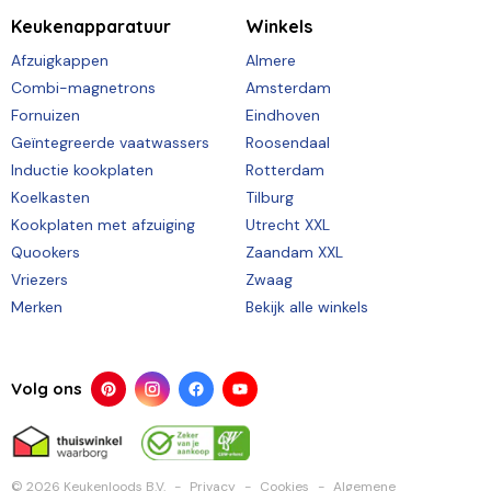
Keukenapparatuur
Winkels
Afzuigkappen
Almere
Combi-magnetrons
Amsterdam
Fornuizen
Eindhoven
Geïntegreerde vaatwassers
Roosendaal
Inductie kookplaten
Rotterdam
Koelkasten
Tilburg
Kookplaten met afzuiging
Utrecht XXL
Quookers
Zaandam XXL
Vriezers
Zwaag
Merken
Bekijk alle winkels
Volg ons
© 2026 Keukenloods B.V.
Privacy
Cookies
Algemene