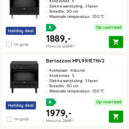
Kookzones
:
5
Elektra aansluiting
:
3 fasen
Breedte
:
90 cm
Maximale temperatuur
:
250 °C
Op voorraad
A
Holiday deal
1889,-
Vergelijk
Meestal
2099,-
Bertazzoni MPL95I1ETNV2
Kookplaat
:
Inductie
Kookzones
:
5
Elektra aansluiting
:
3 fasen
Breedte
:
90 cm
Maximale temperatuur
:
250 °C
Op voorraad
A
Holiday deal
1979,-
Vergelijk
Meestal
2199,-