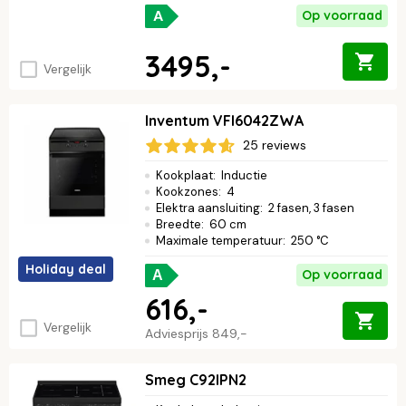
A
Op voorraad
3495,-
Vergelijk
Inventum VFI6042ZWA
25 reviews
Kookplaat
:
Inductie
Kookzones
:
4
Elektra aansluiting
:
2 fasen, 3 fasen
Breedte
:
60 cm
Maximale temperatuur
:
250 °C
Holiday deal
Op voorraad
A
616,-
Vergelijk
Adviesprijs
849,-
Smeg C92IPN2