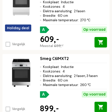
Kookplaat
:
Inductie
Kookzones
:
4
Elektra aansluiting
:
2 fasen
Breedte
:
60 cm
Maximale temperatuur
:
270 °C
Holiday deal
Op voorraad
A
609,-
Vergelijk
Meestal
659,-
Smeg C6IMXT2
Kookplaat
:
Inductie
Kookzones
:
4
Elektra aansluiting
:
2 fasen, 3 fasen
Breedte
:
60 cm
Maximale temperatuur
:
260 °C
Op voorraad
A
899,-
Vergelijk