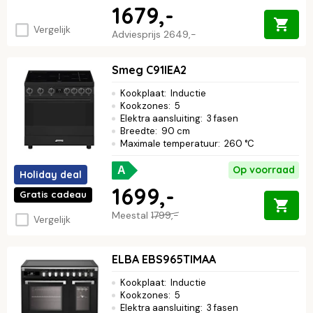
1679,-
Vergelijk
Adviesprijs
2649,-
Smeg C91IEA2
Kookplaat
:
Inductie
Kookzones
:
5
Elektra aansluiting
:
3 fasen
Breedte
:
90 cm
Maximale temperatuur
:
260 °C
Op voorraad
A
Holiday deal
1699,-
Gratis cadeau
Meestal
1799,-
Vergelijk
ELBA EBS965TIMAA
Kookplaat
:
Inductie
Kookzones
:
5
Elektra aansluiting
:
3 fasen