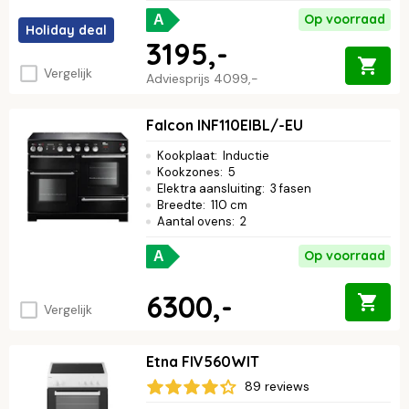
Op voorraad
A
Holiday deal
3195,-
Vergelijk
Adviesprijs
4099,-
Falcon INF110EIBL/-EU
Kookplaat
:
Inductie
Kookzones
:
5
Elektra aansluiting
:
3 fasen
Breedte
:
110 cm
Aantal ovens
:
2
Op voorraad
A
6300,-
Vergelijk
Etna FIV560WIT
89 reviews