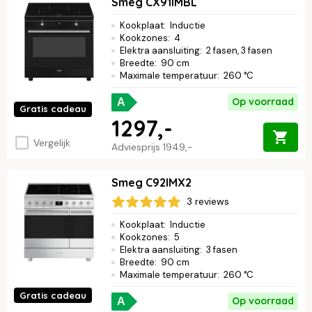
Smeg CX91IMBL
Kookplaat
:
Inductie
Kookzones
:
4
Elektra aansluiting
:
2 fasen, 3 fasen
Breedte
:
90 cm
Maximale temperatuur
:
260 °C
Op voorraad
A
Gratis cadeau
1297,-
Vergelijk
Adviesprijs
1949,-
Smeg C92IMX2
3 reviews
Kookplaat
:
Inductie
Kookzones
:
5
Elektra aansluiting
:
3 fasen
Breedte
:
90 cm
Maximale temperatuur
:
260 °C
Gratis cadeau
Op voorraad
A