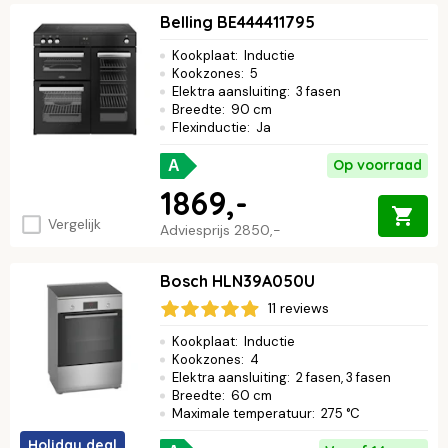
Belling BE444411795
Kookplaat
:
Inductie
Kookzones
:
5
Elektra aansluiting
:
3 fasen
Breedte
:
90 cm
Flexinductie
:
Ja
Op voorraad
A
1869,-
Vergelijk
Adviesprijs
2850,-
Bosch HLN39A050U
11 reviews
Kookplaat
:
Inductie
Kookzones
:
4
Elektra aansluiting
:
2 fasen, 3 fasen
Breedte
:
60 cm
Maximale temperatuur
:
275 °C
Holiday deal