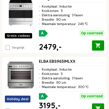
Kookplaat
:
Inductie
Kookzones
:
5
Elektra aansluiting
:
3 fasen
Breedte
:
90 cm
Maximale temperatuur
:
245 °C
Op voorraad
A
Gratis cadeau
2479,-
Vergelijk
ELBA EBS965IMLXX
Kookplaat
:
Inductie
Kookzones
:
5
Elektra aansluiting
:
3 fasen
Breedte
:
90 cm
Maximale temperatuur
:
300 °C
Op voorraad
A
Holiday deal
3195,-