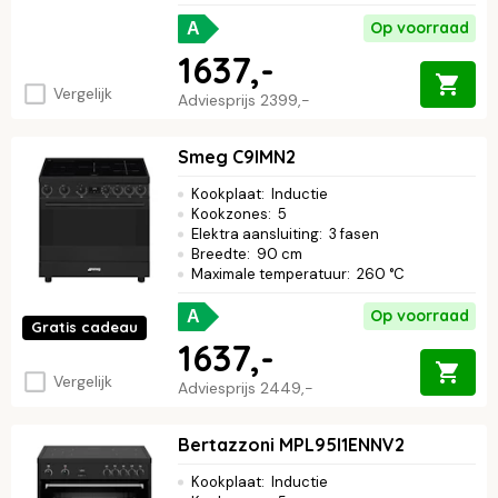
Op voorraad
A
1637,-
Vergelijk
Adviesprijs
2399,-
Smeg C9IMN2
Kookplaat
:
Inductie
Kookzones
:
5
Elektra aansluiting
:
3 fasen
Breedte
:
90 cm
Maximale temperatuur
:
260 °C
Op voorraad
A
Gratis cadeau
1637,-
Vergelijk
Adviesprijs
2449,-
Bertazzoni MPL95I1ENNV2
Kookplaat
:
Inductie