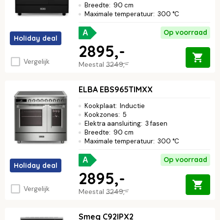
Breedte
:
90 cm
Maximale temperatuur
:
300 °C
Op voorraad
A
Holiday deal
2895,-
Vergelijk
Meestal
3249,-
ELBA EBS965TIMXX
Kookplaat
:
Inductie
Kookzones
:
5
Elektra aansluiting
:
3 fasen
Breedte
:
90 cm
Maximale temperatuur
:
300 °C
Op voorraad
A
Holiday deal
2895,-
Vergelijk
Meestal
3249,-
Smeg C92IPX2