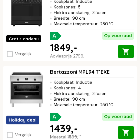
Kookplaat
:
Inductie
Kookzones
:
5
Elektra aansluiting
:
3 fasen
Breedte
:
90 cm
Maximale temperatuur
:
280 °C
Op voorraad
A
Gratis cadeau
1849,-
Vergelijk
Adviesprijs
2799,-
Bertazzoni MPL94IT1EXE
Kookplaat
:
Inductie
Kookzones
:
4
Elektra aansluiting
:
3 fasen
Breedte
:
90 cm
Maximale temperatuur
:
250 °C
Op voorraad
A
Holiday deal
1439,-
Vergelijk
Meestal
1599,-