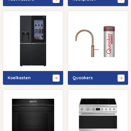
Koelkasten
Quookers