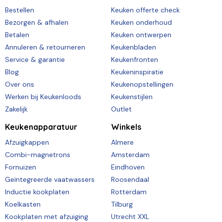
Bestellen
Keuken offerte check
Bezorgen & afhalen
Keuken onderhoud
Betalen
Keuken ontwerpen
Annuleren & retourneren
Keukenbladen
Service & garantie
Keukenfronten
Blog
Keukeninspiratie
Over ons
Keukenopstellingen
Werken bij Keukenloods
Keukenstijlen
Zakelijk
Outlet
Keukenapparatuur
Winkels
Afzuigkappen
Almere
Combi-magnetrons
Amsterdam
Fornuizen
Eindhoven
Geïntegreerde vaatwassers
Roosendaal
Inductie kookplaten
Rotterdam
Koelkasten
Tilburg
Kookplaten met afzuiging
Utrecht XXL