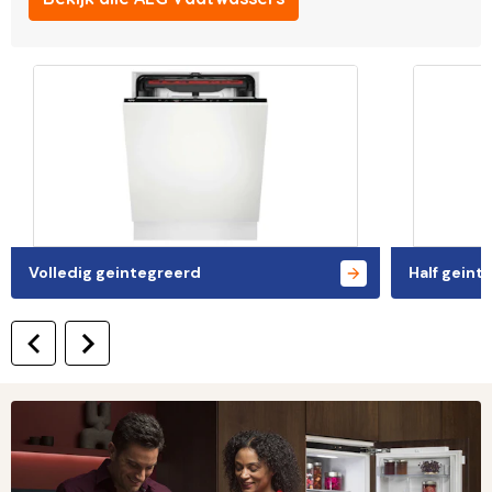
Volledig geintegreerd
Half geint