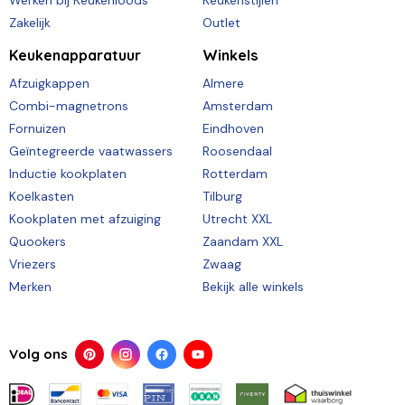
Werken bij Keukenloods
Keukenstijlen
Zakelijk
Outlet
Keukenapparatuur
Winkels
Afzuigkappen
Almere
Combi-magnetrons
Amsterdam
Fornuizen
Eindhoven
Geïntegreerde vaatwassers
Roosendaal
Inductie kookplaten
Rotterdam
Koelkasten
Tilburg
Kookplaten met afzuiging
Utrecht XXL
Quookers
Zaandam XXL
Vriezers
Zwaag
Merken
Bekijk alle winkels
Volg ons