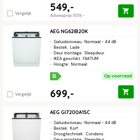
549,-
Vergelijk
Adviesprijs
859,-
AEG NG62IB20K
Geluidsniveau
:
Normaal - 44 dB
Bestek
:
Lade
Deur montage
:
Sleepdeur
IKEA geschikt
:
FAKTUM
Hoogte
:
Normaal
Op voorraad
B
699,-
Vergelijk
AEG GI7200A1SC
Geluidsniveau
:
Normaal - 44 dB
Bestek
:
Korf
Droogtechniek
:
Condens
Deur montage
:
Sleepdeur