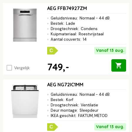
AEG FFB74927ZM
Geluidsniveau
:
Normaal - 44 dB
Bestek
:
Lade
Droogtechniek
:
Condens
Kuipmateriaal
:
Roestvrijstaal
Aantal couverts
:
14
Vanaf 13 aug.
C
749,-
Vergelijk
AEG NG72IC1MM
Geluidsniveau
:
Normaal - 44 dB
Bestek
:
Korf
Droogtechniek
:
Ventilatie
Deur montage
:
Sleepdeur
IKEA geschikt
:
FAKTUM, METOD
Vanaf 13 aug.
C