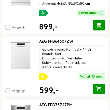
Afmeting HxBxD
:
85x60x60 cm
Leverbaar
A
899,-
Vergelijk
AEG FFB64607ZW
Geluidsniveau
:
Normaal - 44 dB
Bestek
:
Korf
Droogtechniek
:
Ventilatie
Kuipmateriaal
:
Roestvrijstaal
Aantal couverts
:
13
Vanaf 13 aug.
D
599,-
Vergelijk
AEG FFB73727PM