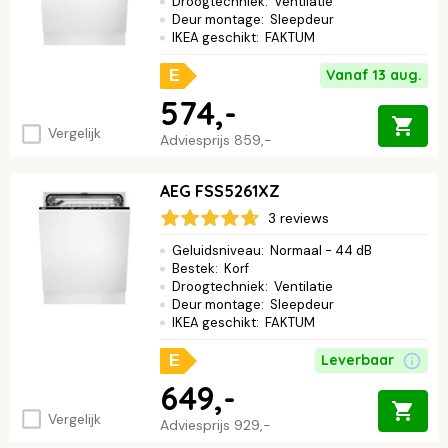
Droogtechniek
:
Ventilatie
Deur montage
:
Sleepdeur
IKEA geschikt
:
FAKTUM
Vanaf 13 aug.
E
574,-
Vergelijk
Adviesprijs
859,-
AEG FSS5261XZ
3 reviews
Geluidsniveau
:
Normaal - 44 dB
Bestek
:
Korf
Droogtechniek
:
Ventilatie
Deur montage
:
Sleepdeur
IKEA geschikt
:
FAKTUM
Leverbaar
E
649,-
Vergelijk
Adviesprijs
929,-