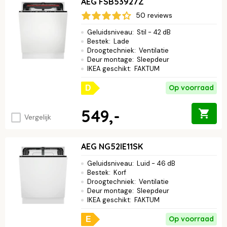
AEG FSB53927Z
50 reviews
Geluidsniveau
:
Stil - 42 dB
Bestek
:
Lade
Droogtechniek
:
Ventilatie
Deur montage
:
Sleepdeur
IKEA geschikt
:
FAKTUM
Op voorraad
D
549,-
Vergelijk
AEG NG52IE11SK
Geluidsniveau
:
Luid - 46 dB
Bestek
:
Korf
Droogtechniek
:
Ventilatie
Deur montage
:
Sleepdeur
IKEA geschikt
:
FAKTUM
Op voorraad
E