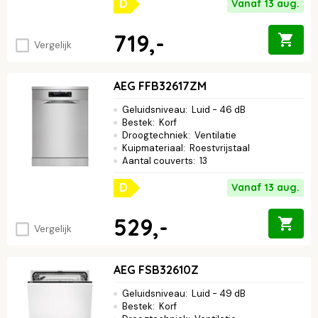
Vanaf 13 aug.
D
719,-
Vergelijk
AEG FFB32617ZM
Geluidsniveau
:
Luid - 46 dB
Bestek
:
Korf
Droogtechniek
:
Ventilatie
Kuipmateriaal
:
Roestvrijstaal
Aantal couverts
:
13
Vanaf 13 aug.
D
529,-
Vergelijk
AEG FSB32610Z
Geluidsniveau
:
Luid - 49 dB
Bestek
:
Korf