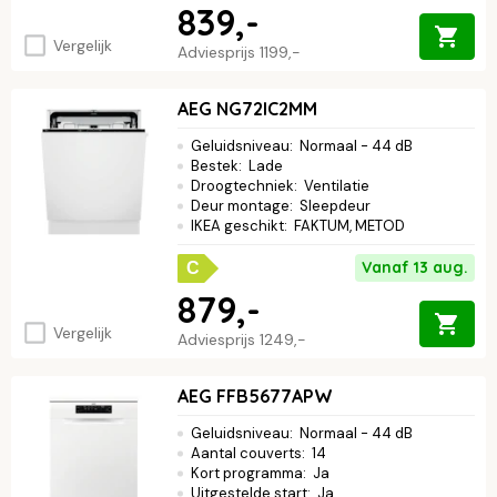
839,-
Vergelijk
Adviesprijs
1199,-
AEG NG72IC2MM
Geluidsniveau
:
Normaal - 44 dB
Bestek
:
Lade
Droogtechniek
:
Ventilatie
Deur montage
:
Sleepdeur
IKEA geschikt
:
FAKTUM, METOD
Vanaf 13 aug.
C
879,-
Vergelijk
Adviesprijs
1249,-
AEG FFB5677APW
Geluidsniveau
:
Normaal - 44 dB
Aantal couverts
:
14
Kort programma
:
Ja
Uitgestelde start
:
Ja