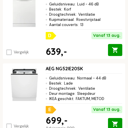
Geluidsniveau
:
Luid - 46 dB
Bestek
:
Korf
Droogtechniek
:
Ventilatie
Kuipmateriaal
:
Roestvrijstaal
Aantal couverts
:
13
Vanaf 13 aug.
D
639,-
Vergelijk
AEG NG52IE20SK
Geluidsniveau
:
Normaal - 44 dB
Bestek
:
Lade
Droogtechniek
:
Ventilatie
Deur montage
:
Sleepdeur
IKEA geschikt
:
FAKTUM, METOD
Vanaf 13 aug.
E
699,-
Vergelijk
Adviesprijs
999,-