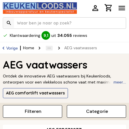
Klantwaardering
uit
34.055
reviews
9,1
Home
AEG vaatwassers
Vorige
AEG vaatwassers
Ontdek de innovatieve AEG vaatwassers bij Keukenloods,
ontworpen voor een vlekkeloos schone vaat met maximaal
meer...
gebruiksgemak. Deze vaatwassers combineren geavanceerde
AEG comfortlift vaatwassers
technologie, zoals de ComfortLift-functie, met een
energiezuinige werking. Kies voor de topkwaliteit en het moderne
design van een AEG vaatwasser en geniet elke dag van een
Filteren
Categorie
perfect resultaat.
Lees verder ↓