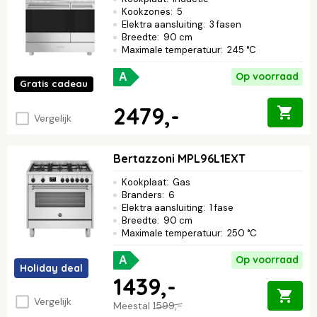
Kookzones
:
5
Elektra aansluiting
:
3 fasen
Breedte
:
90 cm
Maximale temperatuur
:
245 °C
Op voorraad
A
Gratis cadeau
2479,-
Vergelijk
Bertazzoni MPL96L1EXT
Kookplaat
:
Gas
Branders
:
6
Elektra aansluiting
:
1 fase
Breedte
:
90 cm
Maximale temperatuur
:
250 °C
Op voorraad
A
Holiday deal
1439,-
Vergelijk
Meestal
1599,-