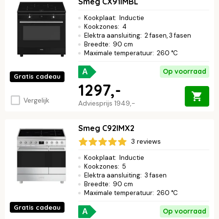
Smeg CX91IMBL
Kookplaat
:
Inductie
Kookzones
:
4
Elektra aansluiting
:
2 fasen, 3 fasen
Breedte
:
90 cm
Maximale temperatuur
:
260 °C
Op voorraad
A
Gratis cadeau
1297,-
Vergelijk
Adviesprijs
1949,-
Smeg C92IMX2
3 reviews
Kookplaat
:
Inductie
Kookzones
:
5
Elektra aansluiting
:
3 fasen
Breedte
:
90 cm
Maximale temperatuur
:
260 °C
Gratis cadeau
Op voorraad
A