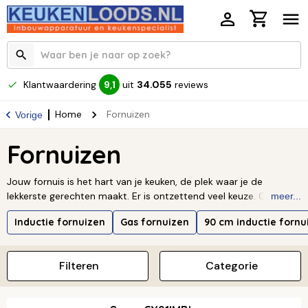
Klantwaardering
uit
34.055
reviews
9,1
Home
Fornuizen
Vorige
Fornuizen
Jouw fornuis is het hart van je keuken, de plek waar je de
lekkerste gerechten maakt. Er is ontzettend veel keuze. Ga je
meer...
voor een traditioneel
gasfornuis
, of past een moderne
Inductie fornuizen
Gas fornuizen
90 cm inductie fornu
elektrische variant met een keramische of
inductiekookplaat
beter bij jou? Of je nu een klein model zoekt of droomt van een
breed fornuis met meerdere ovens, er is altijd een perfecte
Filteren
Categorie
match voor jouw kookstijl.
Lees meer ↓