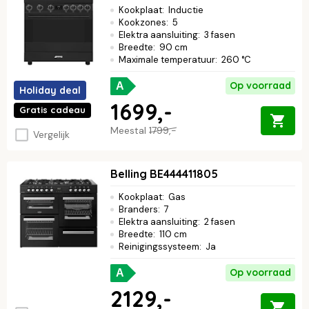
Kookplaat
:
Inductie
Kookzones
:
5
Elektra aansluiting
:
3 fasen
Breedte
:
90 cm
Maximale temperatuur
:
260 °C
Op voorraad
A
Holiday deal
1699,-
Gratis cadeau
Meestal
1799,-
Vergelijk
Belling BE444411805
Kookplaat
:
Gas
Branders
:
7
Elektra aansluiting
:
2 fasen
Breedte
:
110 cm
Reinigingssysteem
:
Ja
Op voorraad
A
2129,-