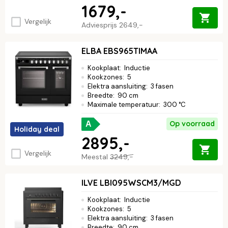
1679,-
Vergelijk
Adviesprijs
2649,-
ELBA EBS965TIMAA
Kookplaat
:
Inductie
Kookzones
:
5
Elektra aansluiting
:
3 fasen
Breedte
:
90 cm
Maximale temperatuur
:
300 °C
Op voorraad
A
Holiday deal
2895,-
Vergelijk
Meestal
3249,-
ILVE LBI095WSCM3/MGD
Kookplaat
:
Inductie
Kookzones
:
5
Elektra aansluiting
:
3 fasen
Breedte
:
90 cm