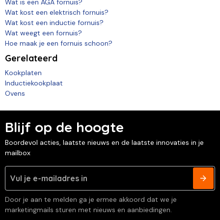
Wat is een AGA fornuis?
Wat kost een elektrisch fornuis?
Wat kost een inductie fornuis?
Wat weegt een fornuis?
Hoe maak je een fornuis schoon?
Gerelateerd
Kookplaten
Inductiekookplaat
Ovens
Blijf op de hoogte
Boordevol acties, laatste nieuws en de laatste innovaties in je
mailbox
Door je aan te melden ga je ermee akkoord dat we je
marketingmails sturen met nieuws en aanbiedingen.