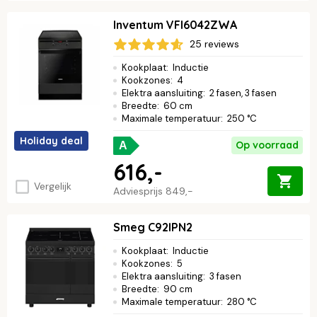
Inventum VFI6042ZWA
25 reviews
Kookplaat
:
Inductie
Kookzones
:
4
Elektra aansluiting
:
2 fasen, 3 fasen
Breedte
:
60 cm
Maximale temperatuur
:
250 °C
Holiday deal
Op voorraad
A
616,-
Vergelijk
Adviesprijs
849,-
Smeg C92IPN2
Kookplaat
:
Inductie
Kookzones
:
5
Elektra aansluiting
:
3 fasen
Breedte
:
90 cm
Maximale temperatuur
:
280 °C