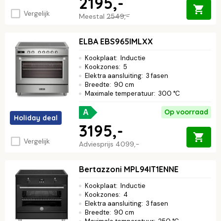
2195,-
Vergelijk
Meestal
2549,-
ELBA EBS965IMLXX
Kookplaat
:
Inductie
Kookzones
:
5
Elektra aansluiting
:
3 fasen
Breedte
:
90 cm
Maximale temperatuur
:
300 °C
Op voorraad
A
Holiday deal
3195,-
Vergelijk
Adviesprijs
4099,-
Bertazzoni MPL94IT1ENNE
Kookplaat
:
Inductie
Kookzones
:
4
Elektra aansluiting
:
3 fasen
Breedte
:
90 cm