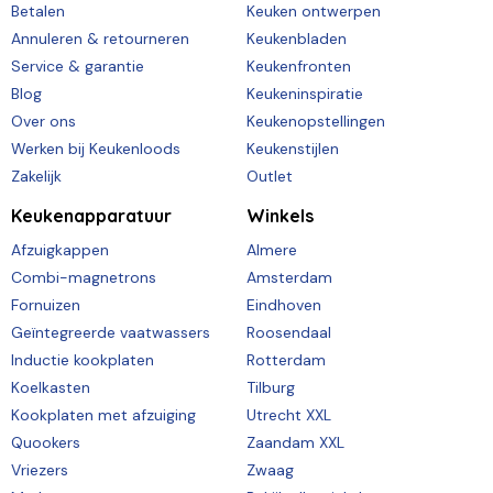
Betalen
Keuken ontwerpen
Annuleren & retourneren
Keukenbladen
Service & garantie
Keukenfronten
Blog
Keukeninspiratie
Over ons
Keukenopstellingen
Werken bij Keukenloods
Keukenstijlen
Zakelijk
Outlet
Keukenapparatuur
Winkels
Afzuigkappen
Almere
Combi-magnetrons
Amsterdam
Fornuizen
Eindhoven
Geïntegreerde vaatwassers
Roosendaal
Inductie kookplaten
Rotterdam
Koelkasten
Tilburg
Kookplaten met afzuiging
Utrecht XXL
Quookers
Zaandam XXL
Vriezers
Zwaag