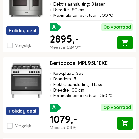
Elektra aansluiting
:
3 fasen
Breedte
:
90 cm
Maximale temperatuur
:
300 °C
Op voorraad
A
Holiday deal
2895,-
Vergelijk
Meestal
3249,-
Bertazzoni MPL95L1EXE
Kookplaat
:
Gas
Branders
:
5
Elektra aansluiting
:
1 fase
Breedte
:
90 cm
Maximale temperatuur
:
250 °C
Op voorraad
A
Holiday deal
1079,-
Vergelijk
Meestal
1199,-