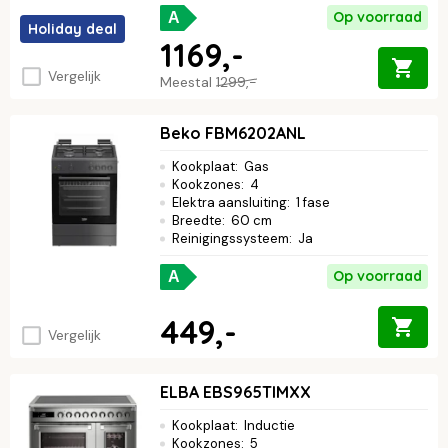
Op voorraad
A
Holiday deal
1169,-
Vergelijk
Meestal
1299,-
Beko FBM6202ANL
Kookplaat
:
Gas
Kookzones
:
4
Elektra aansluiting
:
1 fase
Breedte
:
60 cm
Reinigingssysteem
:
Ja
Op voorraad
A
449,-
Vergelijk
ELBA EBS965TIMXX
Kookplaat
:
Inductie
Kookzones
:
5