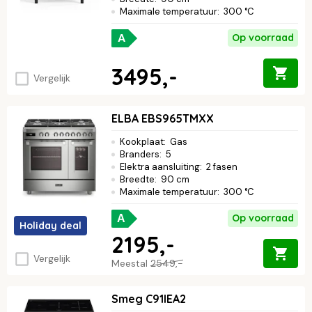
Maximale temperatuur
:
300 °C
A
Op voorraad
3495,-
Vergelijk
ELBA EBS965TMXX
Kookplaat
:
Gas
Branders
:
5
Elektra aansluiting
:
2 fasen
Breedte
:
90 cm
Maximale temperatuur
:
300 °C
Op voorraad
A
Holiday deal
2195,-
Vergelijk
Meestal
2549,-
Smeg C91IEA2