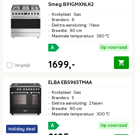
Smeg B91GMXNLK2
Kookplaat
:
Gas
Branders
:
6
Elektra aansluiting
:
1 fase
Breedte
:
90 cm
Maximale temperatuur
:
260 °C
Op voorraad
A
1699,-
Vergelijk
ELBA EBS965TMAA
Kookplaat
:
Gas
Branders
:
5
Elektra aansluiting
:
2 fasen
Breedte
:
90 cm
Maximale temperatuur
:
300 °C
Op voorraad
A
Holiday deal