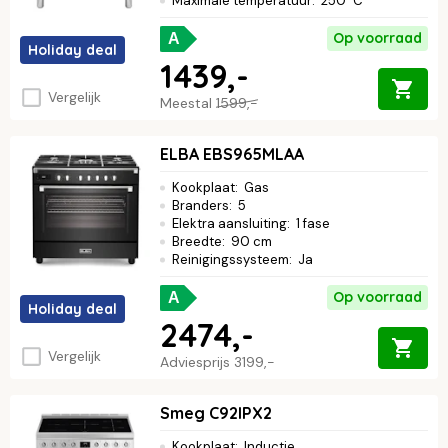
Maximale temperatuur
:
250 °C
Op voorraad
A
Holiday deal
1439,-
Vergelijk
Meestal
1599,-
ELBA EBS965MLAA
Kookplaat
:
Gas
Branders
:
5
Elektra aansluiting
:
1 fase
Breedte
:
90 cm
Reinigingssysteem
:
Ja
Op voorraad
A
Holiday deal
2474,-
Vergelijk
Adviesprijs
3199,-
Smeg C92IPX2
Kookplaat
:
Inductie