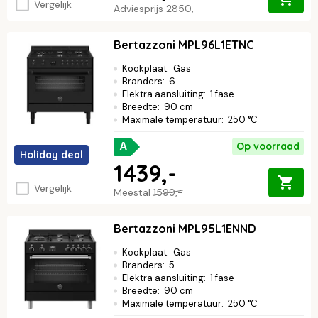
Vergelijk
Adviesprijs
2850,-
Bertazzoni MPL96L1ETNC
Kookplaat
:
Gas
Branders
:
6
Elektra aansluiting
:
1 fase
Breedte
:
90 cm
Maximale temperatuur
:
250 °C
Op voorraad
A
Holiday deal
1439,-
Vergelijk
Meestal
1599,-
Bertazzoni MPL95L1ENND
Kookplaat
:
Gas
Branders
:
5
Elektra aansluiting
:
1 fase
Breedte
:
90 cm
Maximale temperatuur
:
250 °C