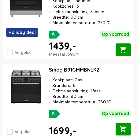
Kookplaat
:
Inductie
Kookzones
:
5
Elektra aansluiting
:
3 fasen
Breedte
:
90 cm
Maximale temperatuur
:
270 °C
Holiday deal
Op voorraad
A
1439,-
Vergelijk
Meestal
1599,-
Smeg B91GMMBNLK2
Kookplaat
:
Gas
Branders
:
6
Elektra aansluiting
:
1 fase
Breedte
:
90 cm
Maximale temperatuur
:
260 °C
Op voorraad
A
1699,-
Vergelijk