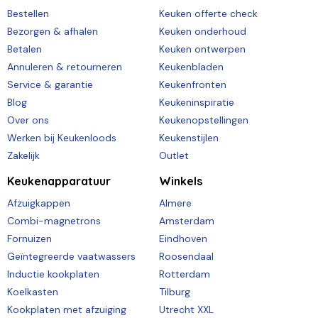
Bestellen
Keuken offerte check
Bezorgen & afhalen
Keuken onderhoud
Betalen
Keuken ontwerpen
Annuleren & retourneren
Keukenbladen
Service & garantie
Keukenfronten
Blog
Keukeninspiratie
Over ons
Keukenopstellingen
Werken bij Keukenloods
Keukenstijlen
Zakelijk
Outlet
Keukenapparatuur
Winkels
Afzuigkappen
Almere
Combi-magnetrons
Amsterdam
Fornuizen
Eindhoven
Geïntegreerde vaatwassers
Roosendaal
Inductie kookplaten
Rotterdam
Koelkasten
Tilburg
Kookplaten met afzuiging
Utrecht XXL