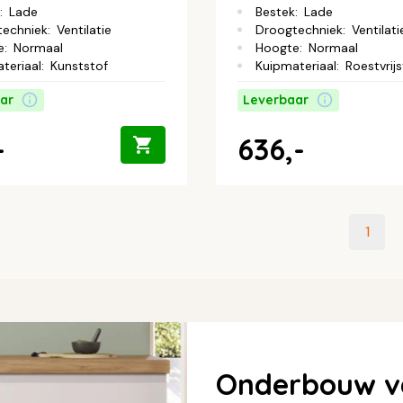
:
Lade
Bestek
:
Lade
techniek
:
Ventilatie
Droogtechniek
:
Ventilati
e
:
Normaal
Hoogte
:
Normaal
teriaal
:
Kunststof
Kuipmateriaal
:
Roestvrijs
ar
Leverbaar
-
636,-
1
Onderbouw v