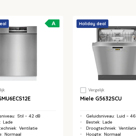
A
eal
Holiday deal
ijk
Vergelijk
SMU6ECS12E
Miele G5632SCU
sniveau
:
Stil - 42 dB
Geluidsniveau
:
Luid - 46
:
Lade
Bestek
:
Lade
techniek
:
Ventilatie
Droogtechniek
:
Ventilati
e
:
Normaal
Hoogte
:
Normaal