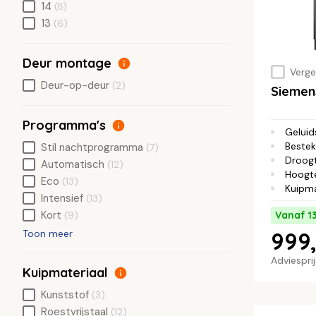
14
(8)
13
(6)
Deur montage
Vergel
Deur-op-deur
(2)
Siemen
Programma's
Geluid
Bestek
Stil nachtprogramma
(7)
Droog
Automatisch
(12)
Hoogt
Eco
(13)
Kuipma
Intensief
(13)
Kort
(9)
Vanaf 1
999,
Toon meer
Adviespri
Kuipmateriaal
Kunststof
(3)
Roestvrijstaal
(12)