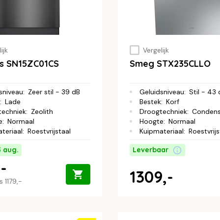
ijk
Vergelijk
s SN15ZC01CS
Smeg STX235CLLO
sniveau
:
Zeer stil - 39 dB
Geluidsniveau
:
Stil - 43
:
Lade
Bestek
:
Korf
techniek
:
Zeolith
Droogtechniek
:
Conden
e
:
Normaal
Hoogte
:
Normaal
teriaal
:
Roestvrijstaal
Kuipmateriaal
:
Roestvrijs
3 aug.
Leverbaar
-
1309,-
js
1179,-