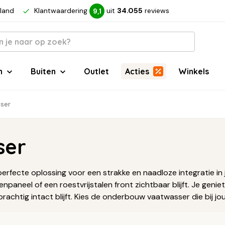
rland
Klantwaardering
uit
34.055
reviews
9,1
n
Buiten
Outlet
Acties
Winkels
ser
ser
rfecte oplossing voor een strakke en naadloze integratie in
npaneel of een roestvrijstalen front zichtbaar blijft. Je geni
 prachtig intact blijft. Kies de onderbouw vaatwasser die bij j