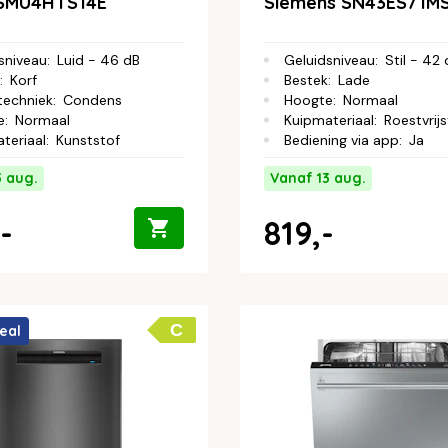
 SMU4HTS14E
Siemens SN43ES71M
sniveau
:
Luid - 46 dB
Geluidsniveau
:
Stil - 42
:
Korf
Bestek
:
Lade
techniek
:
Condens
Hoogte
:
Normaal
e
:
Normaal
Kuipmateriaal
:
Roestvrijs
teriaal
:
Kunststof
Bediening via app
:
Ja
3 aug.
Vanaf 13 aug.
-
819,-
C
eal