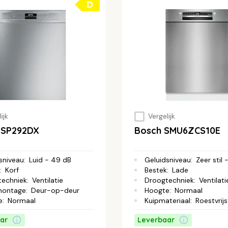
D
ijk
Vergelijk
LSP292DX
Bosch SMU6ZCS10E
sniveau
:
Luid - 49 dB
Geluidsniveau
:
Zeer stil
:
Korf
Bestek
:
Lade
techniek
:
Ventilatie
Droogtechniek
:
Ventilati
montage
:
Deur-op-deur
Hoogte
:
Normaal
e
:
Normaal
Kuipmateriaal
:
Roestvrijs
ar
Leverbaar