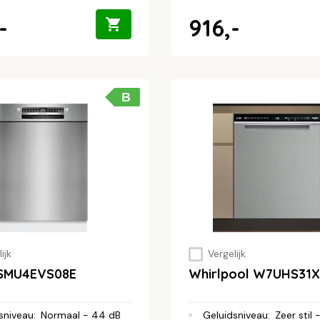
-
916,-
B
ijk
Vergelijk
 SMU4EVS08E
Whirlpool W7UHS31X
sniveau
:
Normaal - 44 dB
Geluidsniveau
:
Zeer stil 