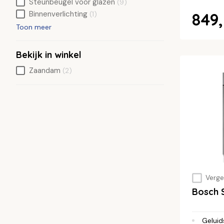
Steunbeugel voor glazen
(9)
Binnenverlichting
849,
(1)
Toon meer
Bekijk in winkel
Zaandam
(2)
Vergel
Bosch
Geluid