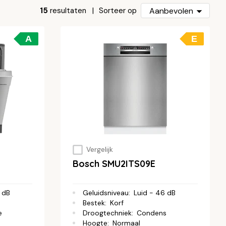
15
resultaten
Aanbevolen
Sorteer op
A
E
Vergelijk
Bosch SMU2ITS09E
 dB
Geluidsniveau
:
Luid - 46 dB
Bestek
:
Korf
e
Droogtechniek
:
Condens
Hoogte
:
Normaal