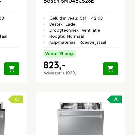
S
Bosch SMU4ECS28E
 dB
Geluidsniveau
:
Stil - 42 dB
Bestek
:
Lade
Droogtechniek
:
Ventilatie
taal
Hoogte
:
Normaal
Kuipmateriaal
:
Roestvrijstaal
Vanaf 13 aug.
823,-
Adviesprijs
1039,-
C
A