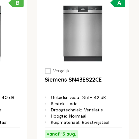
B
A
Vergelijk
Siemens SN43ES22CE
 - 40 dB
Geluidsniveau
:
Stil - 42 dB
Bestek
:
Lade
e
Droogtechniek
:
Ventilatie
Hoogte
:
Normaal
taal
Kuipmateriaal
:
Roestvrijstaal
Vanaf 13 aug.