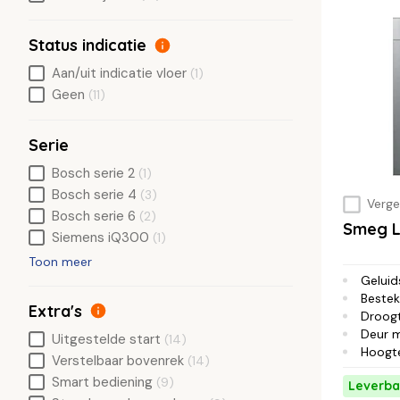
Status indicatie
Aan/uit indicatie vloer
(1)
Geen
(11)
Serie
Bosch serie 2
(1)
Bosch serie 4
(3)
Vergel
Bosch serie 6
(2)
Smeg 
Siemens iQ300
(1)
Toon meer
Geluid
Bestek
Extra's
Droog
Deur 
Uitgestelde start
(14)
Hoogt
Verstelbaar bovenrek
(14)
Smart bediening
(9)
Leverba