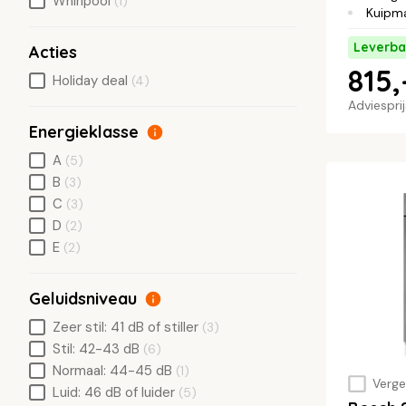
Whirlpool
(1)
Kuipma
Leverba
Acties
815,
Holiday deal
(4)
Adviespri
Energieklasse
A
(5)
B
(3)
C
(3)
D
(2)
E
(2)
Geluidsniveau
Zeer stil: 41 dB of stiller
(3)
Stil: 42-43 dB
(6)
Normaal: 44-45 dB
(1)
Vergel
Luid: 46 dB of luider
(5)