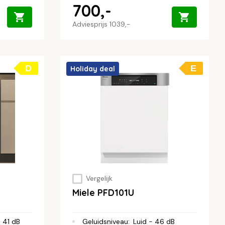
700,-
Adviesprijs
1039,-
D
E
Holiday deal
Vergelijk
Miele PFD101U
- 41 dB
Geluidsniveau
:
Luid - 46 dB