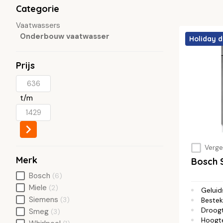
Categorie
Vaatwassers
Onderbouw vaatwasser
Holiday d
Prijs
t/m
Vergel
Merk
Bosch 
Bosch
(6)
Miele
(2)
Geluid
Siemens
(3)
Bestek
Droog
Smeg
(3)
Hoogt