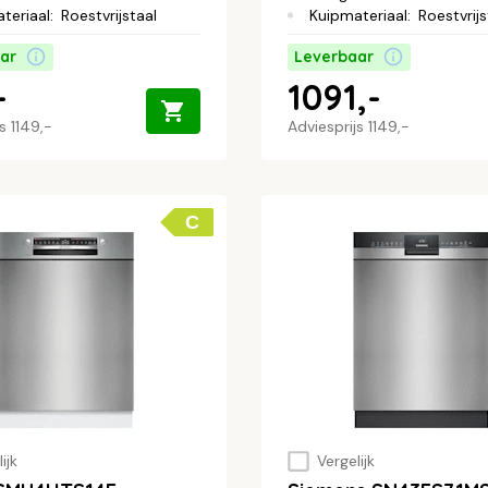
teriaal
:
Roestvrijstaal
Kuipmateriaal
:
Roestvrijs
ar
Leverbaar
-
1091,-
js
1149,-
Adviesprijs
1149,-
C
ijk
Vergelijk