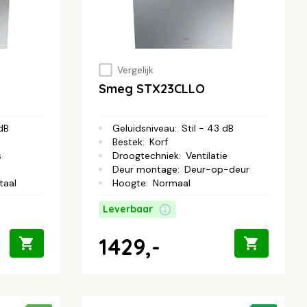
Vergelijk
Smeg STX23CLLO
 dB
Geluidsniveau
:
Stil - 43 dB
Bestek
:
Korf
s
Droogtechniek
:
Ventilatie
Deur montage
:
Deur-op-deur
taal
Hoogte
:
Normaal
Leverbaar
1429,-