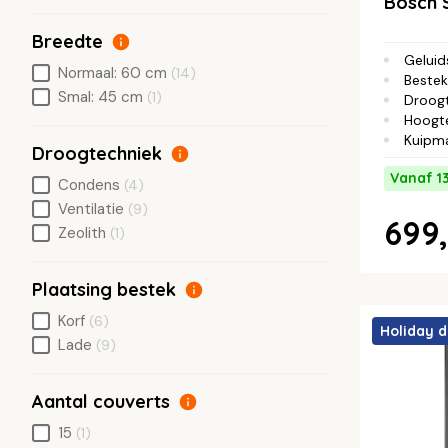
Bosch
Breedte
Geluid
Normaal: 60 cm
(14)
Bestek
Smal: 45 cm
(1)
Droog
Hoogt
Kuipma
Droogtechniek
Vanaf 1
Condens
(4)
Ventilatie
(9)
699,
Zeolith
(1)
Plaatsing bestek
Korf
(6)
Holiday d
Lade
(9)
Aantal couverts
15
(1)