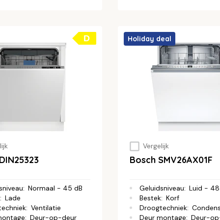
D
Holiday deal
ijk
Vergelijk
DIN25323
Bosch SMV26AX01F
sniveau
:
Normaal - 45 dB
Geluidsniveau
:
Luid - 48
:
Lade
Bestek
:
Korf
techniek
:
Ventilatie
Droogtechniek
:
Conden
montage
:
Deur-op-deur
Deur montage
:
Deur-op