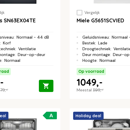
ijk
Vergelijk
s SN63EX04TE
Miele G5651SCVIED
sniveau
:
Normaal - 44 dB
Geluidsniveau
:
Normaal 
:
Korf
Bestek
:
Lade
techniek
:
Ventilatie
Droogtechniek
:
Ventilati
montage
:
Deur-op-deur
Deur montage
:
Deur-op
e
:
Normaal
Hoogte
:
Normaal
raad
Op voorraad
-
1049,-
79,-
Meestal
1199,-
A
eal
Holiday deal