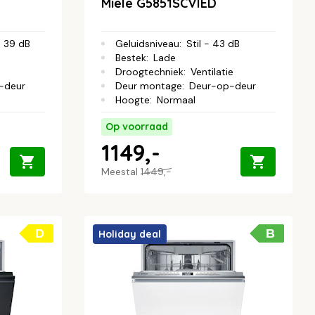
Miele G5851SCVIED
- 39 dB
Geluidsniveau
:
Stil - 43 dB
Bestek
:
Lade
Droogtechniek
:
Ventilatie
-deur
Deur montage
:
Deur-op-deur
Hoogte
:
Normaal
Op voorraad
1149,-
Meestal
1449,-
D
B
Holiday deal