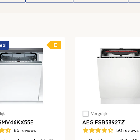
E
eal
ijk
Vergelijk
 SMV46KX55E
AEG FSB53927Z
65 reviews
50 reviews