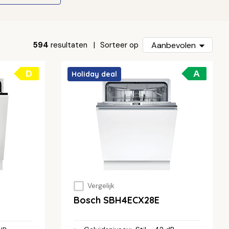
594
resultaten
Aanbevolen
Sorteer op
D
A
Holiday deal
Vergelijk
Bosch SBH4ECX28E