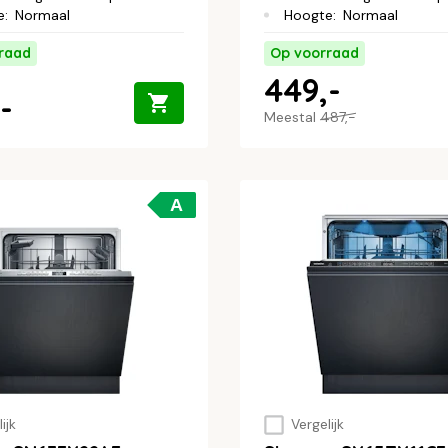
e
:
Normaal
Hoogte
:
Normaal
raad
Op voorraad
449,-
-
Meestal
487,-
A
ijk
Vergelijk