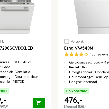
ijk
Vergelijk
G7298SCVIXXLED
Etna VW549M
135 reviews
sniveau
:
Stil - 43 dB
Geluidsniveau
:
Luid - 49
:
Lade
Bestek
:
Korf
techniek
:
Ventilatie
Droogtechniek
:
Conden
montage
:
Deur-op-deur
Deur montage
:
Deur-op
eschikt
:
METOD
Hoogte
:
Normaal
raad
Op voorraad
,-
476,-
799,-
Meestal
529,-