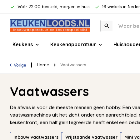
Vóór 22:00 besteld, morgen in huis
16 winkels in Nede
Keukens
Keukenapparatuur
Huishoude
Home
Vaatwassers
Vorige
Vaatwassers
De afwas is voor de meeste mensen geen hobby. Een vaatw
vaatwasmachines uit het zicht onder een aanrechtblad
keukenfront, een half geïntegreerde heeft enkel een bedie
hebben? Kies dan voor een
onderbouw vaatwasser
of v
Inbouw vaatwassers
Vrijstaande vaatwasser
Mini v