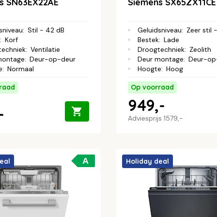
s SN63EX22AE
Siemens SX65ZX11CE
sniveau
:
Stil - 42 dB
Geluidsniveau
:
Zeer stil 
:
Korf
Bestek
:
Lade
techniek
:
Ventilatie
Droogtechniek
:
Zeolith
montage
:
Deur-op-deur
Deur montage
:
Deur-op
e
:
Normaal
Hoogte
:
Hoog
raad
Op voorraad
949,-
-
Adviesprijs
1579,-
A
eal
Holiday deal