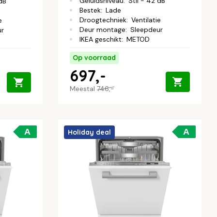
Geluidsniveau
:
Stil - 42 dB
 dB
Bestek
:
Lade
Droogtechniek
:
Ventilatie
e
Deur montage
:
Sleepdeur
ur
IKEA geschikt
:
METOD
Op voorraad
697,-
Meestal
746,-
A
A
Holiday deal