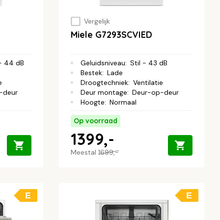
Vergelijk
Miele G7293SCVIED
- 44 dB
Geluidsniveau
:
Stil - 43 dB
Bestek
:
Lade
e
Droogtechniek
:
Ventilatie
-deur
Deur montage
:
Deur-op-deur
Hoogte
:
Normaal
Op voorraad
1399,-
Meestal
1699,-
E
E