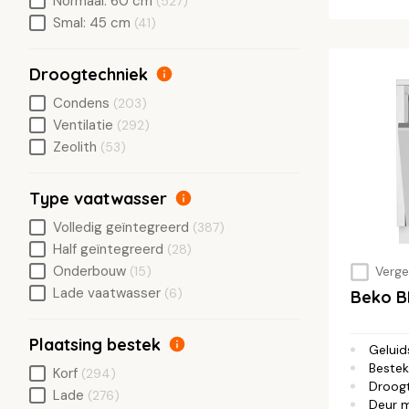
Normaal: 60 cm
(527)
Smal: 45 cm
(41)
Droogtechniek
Condens
(203)
Ventilatie
(292)
Zeolith
(53)
Type vaatwasser
Volledig geïntegreerd
(387)
Half geïntegreerd
(28)
Onderbouw
(15)
Vergel
Lade vaatwasser
(6)
Beko B
Plaatsing bestek
Geluid
Bestek
Korf
(294)
Droog
Lade
(276)
Deur 