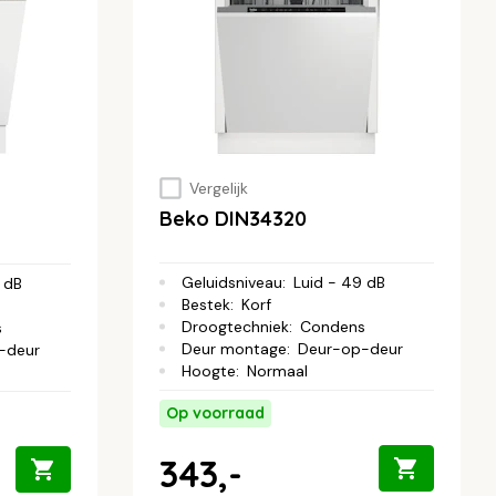
Vergelijk
Beko DIN34320
Geluidsniveau
:
Luid - 49 dB
 dB
Bestek
:
Korf
Droogtechniek
:
Condens
s
Deur montage
:
Deur-op-deur
-deur
Hoogte
:
Normaal
Op voorraad
343,-