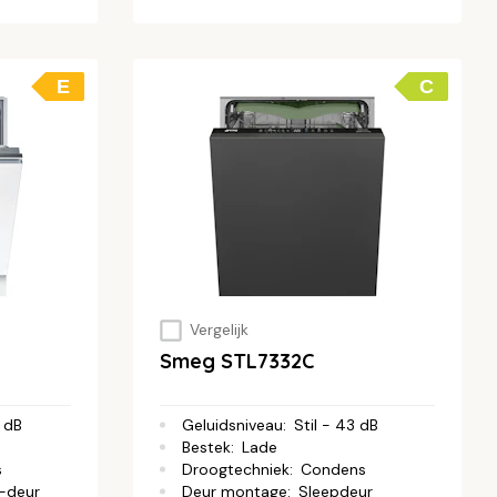
E
C
Vergelijk
Smeg STL7332C
 dB
Geluidsniveau
:
Stil - 43 dB
Bestek
:
Lade
s
Droogtechniek
:
Condens
-deur
Deur montage
:
Sleepdeur