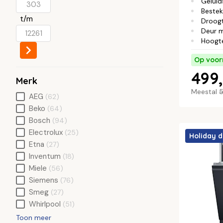
Geluid
Bestek
t/m
Droog
Deur 
Hoogt
Op voor
499,
Merk
Meestal
5
AEG
(62)
Beko
(64)
Bosch
(94)
Electrolux
(25)
Holiday d
Etna
(27)
Inventum
(18)
Miele
(56)
Siemens
(76)
Smeg
(27)
Whirlpool
(51)
Toon meer