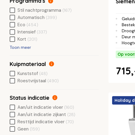
Programma's
Siemen
Stil nachtprogramma
(167)
Automatisch
(399)
Geluid
Eco
Bestek
(454)
Droog
Intensief
(337)
Deur 
Kort
(201)
Hoogt
Toon meer
Op voor
Kuipmateriaal
715,
Kunststof
(48)
Roestvrijstaal
(490)
Status indicatie
Holiday d
Aan/uit indicatie vloer
(160)
Aan/uit indicatie zijkant
(28)
Resttijd indicatie vloer
(70)
Geen
(159)