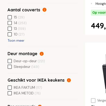
Hoogt
Aantal couverts
Op voor
15
(29)
14
(253)
449,
13
(159)
10
(27)
Toon meer
Deur montage
Deur-op-deur
(221)
Sleepdeur
(149)
Geschikt voor IKEA keukens
IKEA FAKTUM
(117)
IKEA METOD
(78)
Vergel