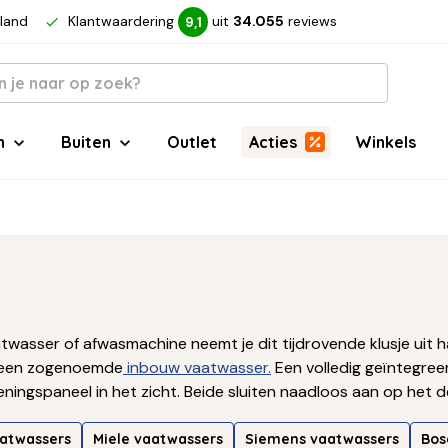
rland
Klantwaardering
uit
34.055
reviews
9,1
n
Buiten
Outlet
Acties
Winkels
asser of afwasmachine neemt je dit tijdrovende klusje uit ha
, een zogenoemde
inbouw vaatwasser.
Een volledig geïntegre
ningspaneel in het zicht. Beide sluiten naadloos aan op het d
oor een
vrijstaande vaatwasser
als ruimte geen probleem is.
L
aatwassers
Miele vaatwassers
Siemens vaatwassers
Bos