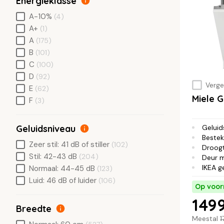
Energieklasse
A-10%
(4)
A+
(1)
A
(175)
B
(101)
C
(100)
D
(92)
Vergel
E
(62)
Miele 
F
(3)
Geluidsniveau
Geluid
Bestek
Zeer stil: 41 dB of stiller
(102)
Droog
Stil: 42-43 dB
(204)
Deur 
IKEA g
Normaal: 44-45 dB
(123)
Luid: 46 dB of luider
(106)
Op voor
1499
Breedte
Meestal
1