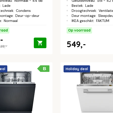
sniveau
:
Normaal - 44 dB
Geluidsniveau
:
Stil - 42
:
Lade
Bestek
:
Lade
techniek
:
Condens
Droogtechniek
:
Ventilati
montage
:
Deur-op-deur
Deur montage
:
Sleepde
e
:
Normaal
IKEA geschikt
:
FAKTUM
raad
Op voorraad
-
549,-
39,-
B
eal
Holiday deal