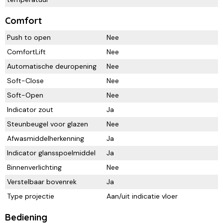
Comfort
Push to open
Nee
ComfortLift
Nee
Automatische deuropening
Nee
Soft-Close
Nee
Soft-Open
Nee
Indicator zout
Ja
Steunbeugel voor glazen
Nee
Afwasmiddelherkenning
Ja
Indicator glansspoelmiddel
Ja
Binnenverlichting
Nee
Verstelbaar bovenrek
Ja
Type projectie
Aan/uit indicatie vloer
Bediening