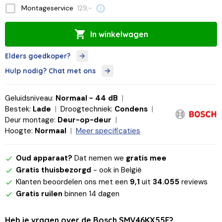
Montageservice
129,-
In winkelwagen
Elders goedkoper?
Hulp nodig? Chat met ons
Geluidsniveau:
Normaal - 44 dB
Bestek:
Lade
Droogtechniek:
Condens
Deur montage:
Deur-op-deur
Hoogte:
Normaal
Meer specificaties
Oud apparaat?
Dat nemen we
gratis mee
Gratis thuisbezorgd
- ook in België
Klanten beoordelen ons met een
9,1
uit
34.055
reviews
Gratis ruilen
binnen 14 dagen
Heb je vragen over de Bosch SMV46KX55E?