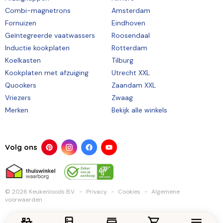
Combi-magnetrons
Amsterdam
Fornuizen
Eindhoven
Geïntegreerde vaatwassers
Roosendaal
Inductie kookplaten
Rotterdam
Koelkasten
Tilburg
Kookplaten met afzuiging
Utrecht XXL
Quookers
Zaandam XXL
Vriezers
Zwaag
Merken
Bekijk alle winkels
Volg ons
© 2026 Keukenloods B.V.
Privacy
Cookies
Algemene
voorwaarden