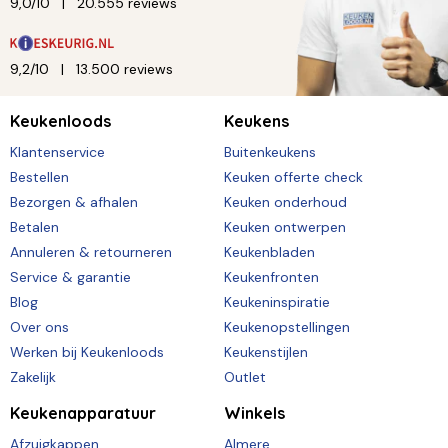
9,0/10
20.555 reviews
9,2/10
13.500 reviews
Keukenloods
Keukens
Klantenservice
Buitenkeukens
Bestellen
Keuken offerte check
Bezorgen & afhalen
Keuken onderhoud
Betalen
Keuken ontwerpen
Annuleren & retourneren
Keukenbladen
Service & garantie
Keukenfronten
Blog
Keukeninspiratie
Over ons
Keukenopstellingen
Werken bij Keukenloods
Keukenstijlen
Zakelijk
Outlet
Keukenapparatuur
Winkels
Afzuigkappen
Almere