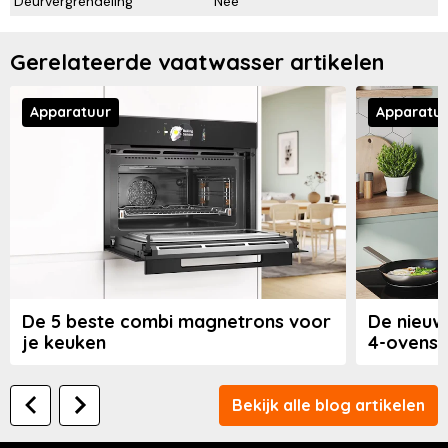
Deurvergrendeling
Nee
Gerelateerde vaatwasser artikelen
Apparatuur
Apparatu
De 5 beste combi magnetrons voor
De nieuw
je keuken
4-ovens
Bekijk alle blog artikelen