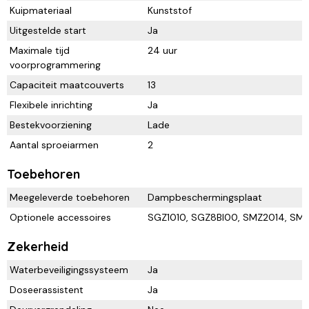
Kuipmateriaal
Kunststof
Uitgestelde start
Ja
Maximale tijd
24 uur
voorprogrammering
Capaciteit maatcouverts
13
Flexibele inrichting
Ja
Bestekvoorziening
Lade
Aantal sproeiarmen
2
Toebehoren
Meegeleverde toebehoren
Dampbeschermingsplaat
Optionele accessoires
SGZ1010, SGZ8BI00, SMZ2014, S
Zekerheid
Waterbeveiligingssysteem
Ja
Doseerassistent
Ja