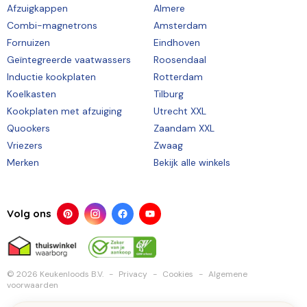
Afzuigkappen
Almere
Combi-magnetrons
Amsterdam
Fornuizen
Eindhoven
Geïntegreerde vaatwassers
Roosendaal
Inductie kookplaten
Rotterdam
Koelkasten
Tilburg
Kookplaten met afzuiging
Utrecht XXL
Quookers
Zaandam XXL
Vriezers
Zwaag
Merken
Bekijk alle winkels
Volg ons
© 2026 Keukenloods B.V.
Privacy
Cookies
Algemene
voorwaarden