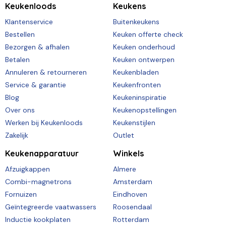
Keukenloods
Keukens
Klantenservice
Buitenkeukens
Bestellen
Keuken offerte check
Bezorgen & afhalen
Keuken onderhoud
Betalen
Keuken ontwerpen
Annuleren & retourneren
Keukenbladen
Service & garantie
Keukenfronten
Blog
Keukeninspiratie
Over ons
Keukenopstellingen
Werken bij Keukenloods
Keukenstijlen
Zakelijk
Outlet
Keukenapparatuur
Winkels
Afzuigkappen
Almere
Combi-magnetrons
Amsterdam
Fornuizen
Eindhoven
Geïntegreerde vaatwassers
Roosendaal
Inductie kookplaten
Rotterdam