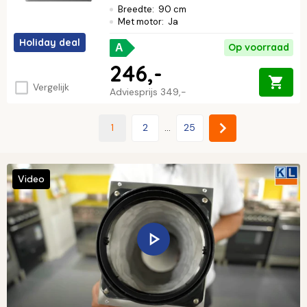
Breedte
:
90 cm
Met motor
:
Ja
Holiday deal
Op voorraad
A
246,-
Vergelijk
Adviesprijs
349,-
1
2
...
25
Video