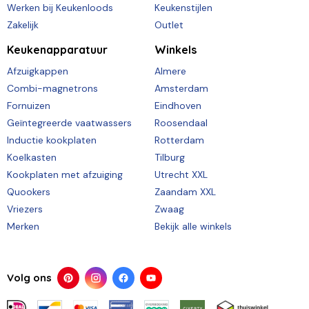
Werken bij Keukenloods
Keukenstijlen
Zakelijk
Outlet
Keukenapparatuur
Winkels
Afzuigkappen
Almere
Combi-magnetrons
Amsterdam
Fornuizen
Eindhoven
Geïntegreerde vaatwassers
Roosendaal
Inductie kookplaten
Rotterdam
Koelkasten
Tilburg
Kookplaten met afzuiging
Utrecht XXL
Quookers
Zaandam XXL
Vriezers
Zwaag
Merken
Bekijk alle winkels
Volg ons