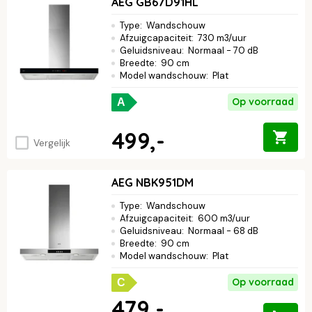
AEG GB67D91HL
Type
:
Wandschouw
Afzuigcapaciteit
:
730 m3/uur
Geluidsniveau
:
Normaal - 70 dB
Breedte
:
90 cm
Model wandschouw
:
Plat
Op voorraad
A
499,-
Vergelijk
AEG NBK951DM
Type
:
Wandschouw
Afzuigcapaciteit
:
600 m3/uur
Geluidsniveau
:
Normaal - 68 dB
Breedte
:
90 cm
Model wandschouw
:
Plat
Op voorraad
C
479,-