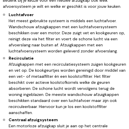
Bedenk bij je keuze voor een nieuwe afzuigkap ook welk
afvoersysteem je wilt en welke er geschikt is voor jouw keuken.
Luchtafvoer
Het meest gebruikte systeem is middels een luchtafvoer.
Wandschouw afzuigkappen met een luchtafvoersysteem
beschikken over een motor. Deze zuigt vet en kookgeuren op,
reinigt deze via het filter en voert de schone lucht via een
afvoerslang naar buiten af. Afzuigkappen met een
luchtafvoersysteem worden geleverd zonder afvoerslang.
Recirculatie
Afzuigkappen met een recirculatiesysteem zuigen kookgeuren
en vet op. De kookgeurtjes worden gereinigd door middel van
een vet- of metaalfilter én een koolstoffilter. Het filter
beschikt over actieve koolstofkorrels welke de geuren
absorberen. De schone lucht wordt vervolgens terug de
woning ingeblazen. De meeste wandschouw afzuigkappen
beschikken standaard over een luchtafvoer maar zijn ook
recirculeerbaar. Hiervoor kun je los een koolstoffilter
aanschaffen.
Centraal afzuigsysteem
Een motorloze afzuigkap sluit je aan op het centrale