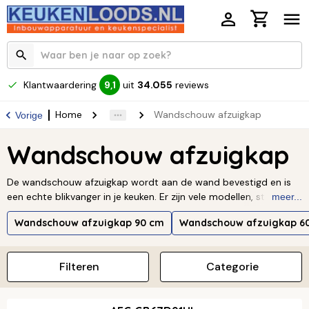
Klantwaardering
uit
34.055
reviews
9,1
Home
Wandschouw afzuigkap
Vorige
Wandschouw afzuigkap
De wandschouw afzuigkap wordt aan de wand bevestigd en is
een echte blikvanger in je keuken. Er zijn vele modellen, stijlen en
meer...
maten beschikbaar. Kies hier de wandschouw afzuigkap die past
Wandschouw afzuigkap 90 cm
Wandschouw afzuigkap 6
bij jouw stijl en keuken. Bekijk bijvoorbeeld eens een wandschouw
afzuigkap van roestvrij staal of een wandschouw afzuigkap met
glazen details.
Lees verder ↓
Filteren
Categorie