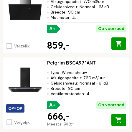
Afzuigcapaciteit
:
770 m3/uur
Geluidsniveau
:
Normaal - 63 dB
Breedte
:
90 cm
Met motor
:
Ja
Op voorraad
A+
859,-
Vergelijk
Pelgrim BSGA971ANT
Type
:
Wandschouw
Afzuigcapaciteit
:
760 m3/uur
Geluidsniveau
:
Normaal - 61 dB
Breedte
:
90 cm
Ventilatorstanden
:
4
Op voorraad
A+
OP=OP
666,-
Vergelijk
Meestal
740,-