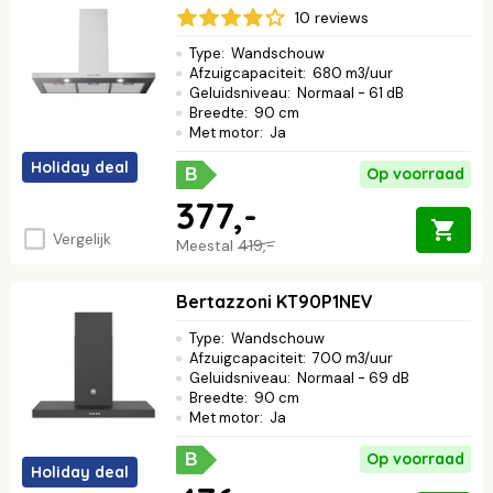
10 reviews
Type
:
Wandschouw
Afzuigcapaciteit
:
680 m3/uur
Geluidsniveau
:
Normaal - 61 dB
Breedte
:
90 cm
Met motor
:
Ja
Holiday deal
Op voorraad
B
377,-
Vergelijk
Meestal
419,-
Bertazzoni KT90P1NEV
Type
:
Wandschouw
Afzuigcapaciteit
:
700 m3/uur
Geluidsniveau
:
Normaal - 69 dB
Breedte
:
90 cm
Met motor
:
Ja
Op voorraad
B
Holiday deal