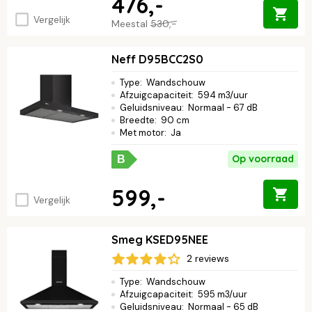
476,-
Vergelijk
Meestal
530,-
Neff D95BCC2S0
Type
:
Wandschouw
Afzuigcapaciteit
:
594 m3/uur
Geluidsniveau
:
Normaal - 67 dB
Breedte
:
90 cm
Met motor
:
Ja
Op voorraad
B
599,-
Vergelijk
Smeg KSED95NEE
2 reviews
Type
:
Wandschouw
Afzuigcapaciteit
:
595 m3/uur
Geluidsniveau
:
Normaal - 65 dB