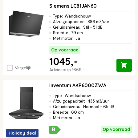
Siemens LC81JAN60
Type
:
Wandschouw
Afzuigcapaciteit
:
886 m3/uur
Geluidsniveau
:
Stil - 51 dB
Breedte
:
79 cm
Met motor
:
Ja
Op voorraad
1045,-
Vergelijk
Adviesprijs
1669,-
Inventum AKP6000ZWA
Type
:
Wandschouw
Afzuigcapaciteit
:
435 m3/uur
Geluidsniveau
:
Normaal - 65 dB
Breedte
:
60 cm
Met motor
:
Ja
Op voorraad
B
Holiday deal