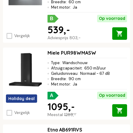
Breedte
:
60 cm
Met motor
:
Ja
Op voorraad
B
539,-
Vergelijk
Adviesprijs
803,-
Miele PUR98WMASW
Type
:
Wandschouw
Afzuigcapaciteit
:
650 m3/uur
Geluidsniveau
:
Normaal - 67 dB
Breedte
:
90 cm
Met motor
:
Ja
Op voorraad
A
Holiday deal
1095,-
Vergelijk
Meestal
1289,-
Etna AB691RVS