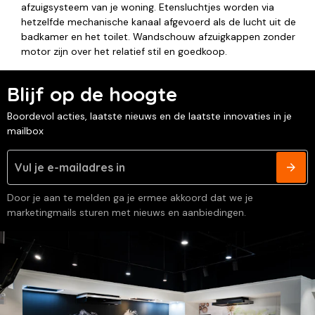
afzuigsysteem van je woning. Etensluchtjes worden via
hetzelfde mechanische kanaal afgevoerd als de lucht uit de
badkamer en het toilet. Wandschouw afzuigkappen zonder
motor zijn over het relatief stil en goedkoop.
Blijf op de hoogte
Boordevol acties, laatste nieuws en de laatste innovaties in je
mailbox
Door je aan te melden ga je ermee akkoord dat we je
marketingmails sturen met nieuws en aanbiedingen.