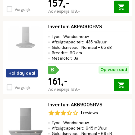
157,-
Vergelijk
Adviesprijs
199,-
Inventum AKP6000RVS
Type
:
Wandschouw
Afzuigcapaciteit
:
435 m3/uur
Geluidsniveau
:
Normaal - 65 dB
Breedte
:
60 cm
Met motor
:
Ja
Op voorraad
B
Holiday deal
161,-
Vergelijk
Adviesprijs
199,-
Inventum AKB9005RVS
1 reviews
Type
:
Wandschouw
Afzuigcapaciteit
:
645 m3/uur
Geluidsniveau
:
Normaal - 69 dB