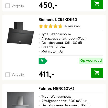
450,-
Vergelijk
Siemens LC85KDK60
4 reviews
Type
:
Wandschouw
Afzuigcapaciteit
:
550 m3/uur
Geluidsniveau
:
Stil - 60 dB
Breedte
:
79 cm
Met motor
:
Ja
Op voorraad
A
411,-
Vergelijk
Falmec MERC60W3
Type
:
Wandschouw
Afzuigcapaciteit
:
600 m3/uur
Geluidsniveau
:
Normaal - 65 dB