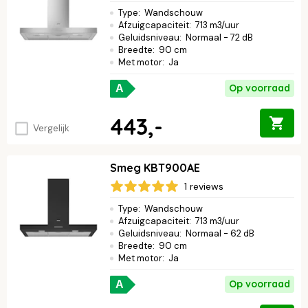
Type
:
Wandschouw
Afzuigcapaciteit
:
713 m3/uur
Geluidsniveau
:
Normaal - 72 dB
Breedte
:
90 cm
Met motor
:
Ja
Op voorraad
A
443,-
Vergelijk
Smeg KBT900AE
1 reviews
Type
:
Wandschouw
Afzuigcapaciteit
:
713 m3/uur
Geluidsniveau
:
Normaal - 62 dB
Breedte
:
90 cm
Met motor
:
Ja
Op voorraad
A