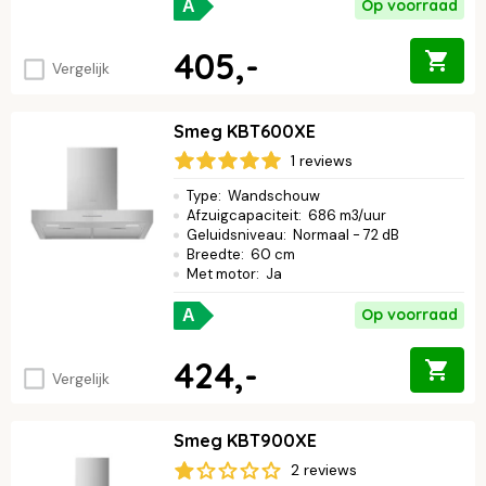
Op voorraad
A
405,-
Vergelijk
Smeg KBT600XE
1 reviews
Type
:
Wandschouw
Afzuigcapaciteit
:
686 m3/uur
Geluidsniveau
:
Normaal - 72 dB
Breedte
:
60 cm
Met motor
:
Ja
Op voorraad
A
424,-
Vergelijk
Smeg KBT900XE
2 reviews