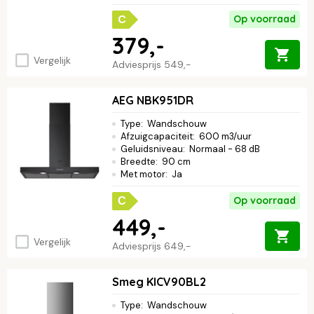
C
Op voorraad
379,-
Vergelijk
Adviesprijs
549,-
AEG NBK951DR
Type
:
Wandschouw
Afzuigcapaciteit
:
600 m3/uur
Geluidsniveau
:
Normaal - 68 dB
Breedte
:
90 cm
Met motor
:
Ja
Op voorraad
C
449,-
Vergelijk
Adviesprijs
649,-
Smeg KICV90BL2
Type
:
Wandschouw