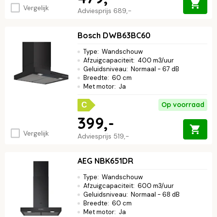
Vergelijk
Adviesprijs
689,-
Bosch DWB63BC60
Type
:
Wandschouw
Afzuigcapaciteit
:
400 m3/uur
Geluidsniveau
:
Normaal - 67 dB
Breedte
:
60 cm
Met motor
:
Ja
Op voorraad
C
399,-
Vergelijk
Adviesprijs
519,-
AEG NBK651DR
Type
:
Wandschouw
Afzuigcapaciteit
:
600 m3/uur
Geluidsniveau
:
Normaal - 68 dB
Breedte
:
60 cm
Met motor
:
Ja