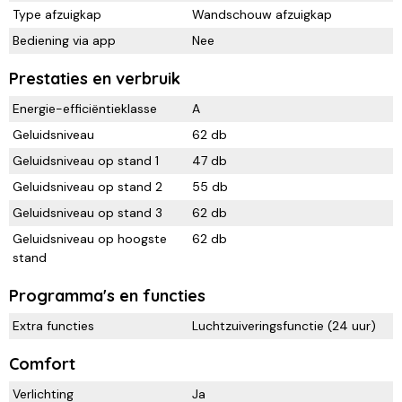
Type afzuigkap
Wandschouw afzuigkap
Bediening via app
Nee
Prestaties en verbruik
Energie-efficiëntieklasse
A
Geluidsniveau
62 db
Geluidsniveau op stand 1
47 db
Geluidsniveau op stand 2
55 db
Geluidsniveau op stand 3
62 db
Geluidsniveau op hoogste
62 db
stand
Programma's en functies
Extra functies
Luchtzuiveringsfunctie (24 uur)
Comfort
Verlichting
Ja