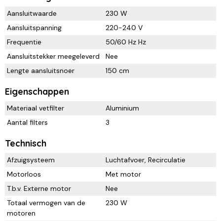
Aansluitwaarde
230 W
Aansluitspanning
220-240 V
Frequentie
50/60 Hz Hz
Aansluitstekker meegeleverd
Nee
Lengte aansluitsnoer
150 cm
Eigenschappen
Materiaal vetfilter
Aluminium
Aantal filters
3
Technisch
Afzuigsysteem
Luchtafvoer, Recirculatie
Motorloos
Met motor
T.b.v. Externe motor
Nee
Totaal vermogen van de
230 W
motoren