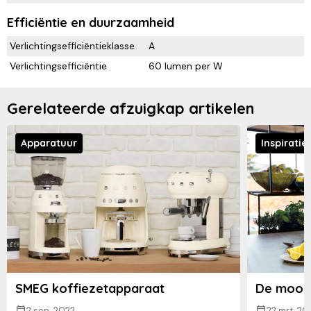
Efficiëntie en duurzaamheid
Verlichtingsefficiëntieklasse
A
Verlichtingsefficiëntie
60 lumen per W
Gerelateerde afzuigkap artikelen
Apparatuur
Inspiratie
SMEG koffiezetapparaat
De moois
2 sep. 2022
22 mrt. 20