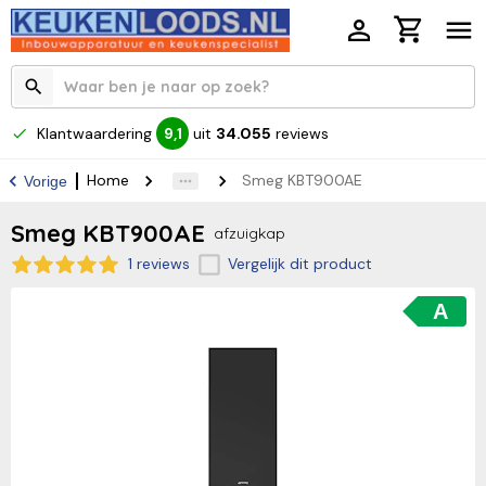
Klantwaardering
uit
34.055
reviews
9,1
Home
Smeg KBT900AE
Vorige
Smeg KBT900AE
afzuigkap
1 reviews
Vergelijk dit product
A