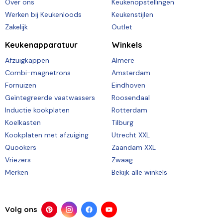
Over ons
Keukenopstellingen
Werken bij Keukenloods
Keukenstijlen
Zakelijk
Outlet
Keukenapparatuur
Winkels
Afzuigkappen
Almere
Combi-magnetrons
Amsterdam
Fornuizen
Eindhoven
Geïntegreerde vaatwassers
Roosendaal
Inductie kookplaten
Rotterdam
Koelkasten
Tilburg
Kookplaten met afzuiging
Utrecht XXL
Quookers
Zaandam XXL
Vriezers
Zwaag
Merken
Bekijk alle winkels
Volg ons