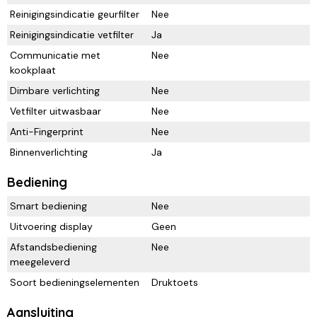
Reinigingsindicatie geurfilter
Nee
Reinigingsindicatie vetfilter
Ja
Communicatie met
Nee
kookplaat
Dimbare verlichting
Nee
Vetfilter uitwasbaar
Nee
Anti-Fingerprint
Nee
Binnenverlichting
Ja
Bediening
Smart bediening
Nee
Uitvoering display
Geen
Afstandsbediening
Nee
meegeleverd
Soort bedieningselementen
Druktoets
Aansluiting