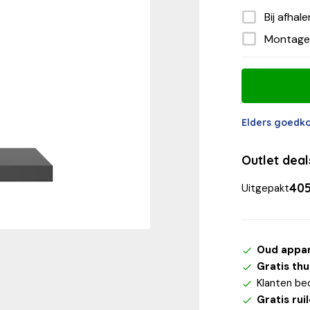
Bij afhal
Montage
Elders goedk
Outlet dea
405
Uitgepakt
Oud appa
Gratis th
Klanten be
Gratis rui