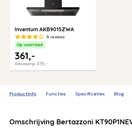
Inventum AKB9015ZWA
8 reviews
Op voorraad
361,-
Adviesprijs
479,-
Productinfo
Functies
Specificaties
Blog
Omschrijving Bertazzoni KT90P1NE