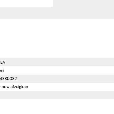
V
NEV
oni
4885082
ouw afzuigkap