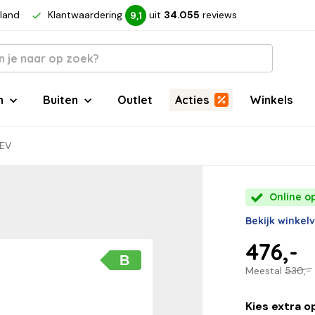
rland
Klantwaardering
uit
34.055
reviews
9,1
n
Buiten
Outlet
Acties
Winkels
NEV
Online o
Bekijk winkel
476,-
B
Meestal
530,-
Kies extra o