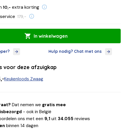
en
extra korting
10,-
service
179,-
In winkelwagen
oper?
Hulp nodig? Chat met ons
ls voor deze afzuigkap
,-
Keukenloods Zwaag
raat?
Dat nemen we
gratis mee
uisbezorgd
- ook in België
oordelen ons met een
9,1
uit
34.055
reviews
len
binnen 14 dagen