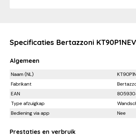
Specificaties Bertazzoni KT90P1NE
Algemeen
Naam (NL)
KT90P1
Fabrikant
Bertazz
EAN
805930
Type afzuigkap
Wandsch
Bediening via app
Nee
Prestaties en verbruik