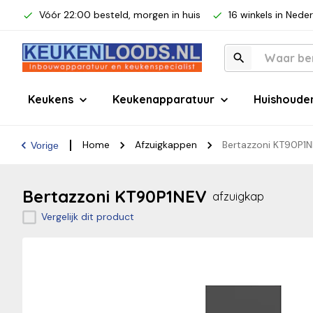
Vóór 22:00 besteld, morgen in huis
16 winkels in Nede
Keukens
Keukenapparatuur
Huishoude
Home
Afzuigkappen
Bertazzoni KT90P1
Vorige
Bertazzoni KT90P1NEV
afzuigkap
Vergelijk dit product