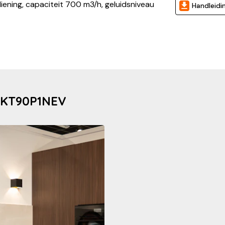
ening, capaciteit 700 m3/h, geluidsniveau
Handleidi
i KT90P1NEV