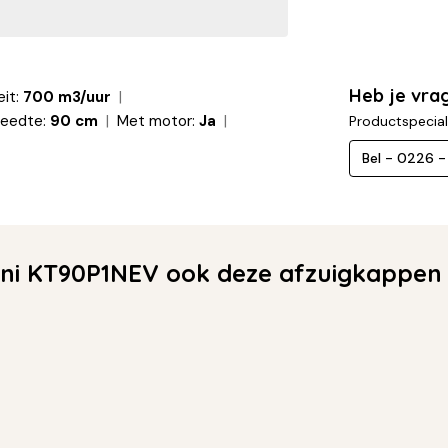
Heb je vra
it:
700 m3/uur
reedte:
90 cm
Met motor:
Ja
Productspecial
Bel - 0226 
ni KT90P1NEV ook deze afzuigkappen 