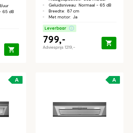
Geluidsniveau
:
Normaal - 65 dB
/uur
Breedte
:
87 cm
- 65 dB
Met motor
:
Ja
Leverbaar
799,-
Adviesprijs
1219,-
A
A