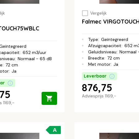
ijk
Vergelijk
Falmec VIRGOTOUC
TOUCH75WBLC
Type
:
Geïntegreerd
Afzuigcapaciteit
:
652 m3
Geïntegreerd
Geluidsniveau
:
Normaal 
capaciteit
:
652 m3/uur
Breedte
:
72 cm
sniveau
:
Normaal - 65 dB
Met motor
:
Ja
te
:
72 cm
otor
:
Ja
Leverbaar
ar
876,75
,75
Adviesprijs
1169,-
js
1169,-
A