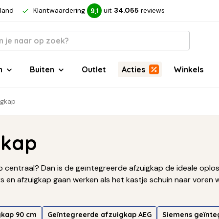
rland
Klantwaardering
uit
34.055
reviews
9,1
n
Buiten
Outlet
Acties
Winkels
igkap
gkap
 centraal? Dan is de geïntegreerde afzuigkap de ideale oploss
rs en afzuigkap gaan werken als het kastje schuin naar voren
gkap 90 cm
Geïntegreerde afzuigkap AEG
Siemens geïnte