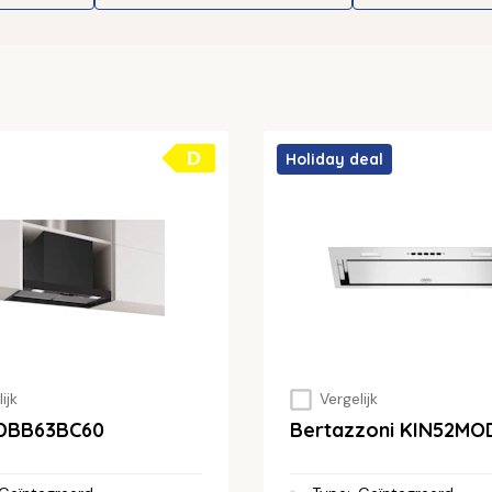
D
Holiday deal
ijk
Vergelijk
DBB63BC60
Bertazzoni KIN52MO