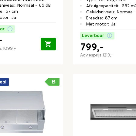
sniveau
:
Normaal - 65 dB
Afzuigcapaciteit
:
652 m3
te
:
57 cm
Geluidsniveau
:
Normaal 
otor
:
Ja
Breedte
:
87 cm
Met motor
:
Ja
ar
Leverbaar
-
799,-
js
1099,-
Adviesprijs
1219,-
B
eal