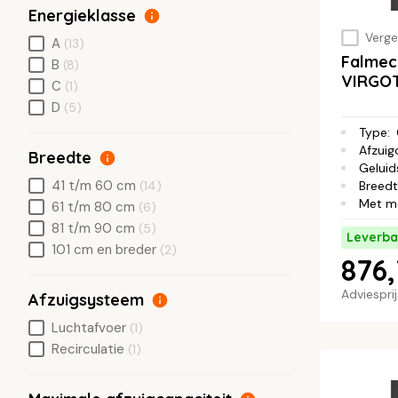
Energieklasse
Vergel
A
(13)
Falmec
B
(8)
VIRGO
C
(1)
D
(5)
Type
:
Afzuig
Breedte
Geluid
41 t/m 60 cm
(14)
Breed
Met m
61 t/m 80 cm
(6)
81 t/m 90 cm
(5)
Leverba
101 cm en breder
(2)
876
Adviespri
Afzuigsysteem
Luchtafvoer
(1)
Recirculatie
(1)