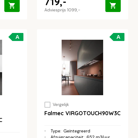
719,-
Adviesprijs
1099,-
A
A
Vergelijk
Falmec VIRGOTOUCH90W3C
C
Type
:
Geïntegreerd
Afzuigcapaciteit
:
652 m3/uur