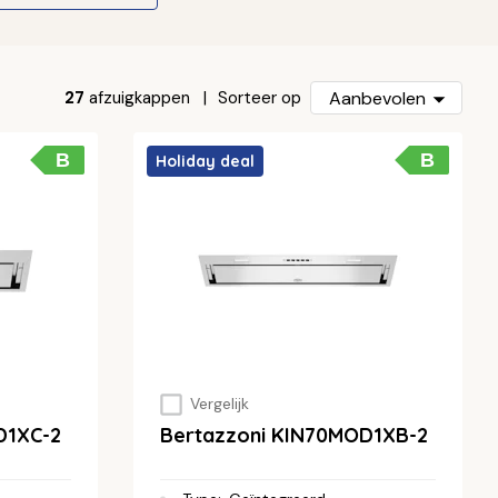
27
afzuigkappen
Aanbevolen
Sorteer op
B
B
Holiday deal
Vergelijk
D1XC-2
Bertazzoni KIN70MOD1XB-2