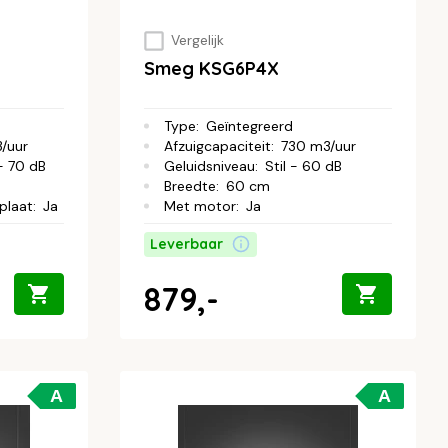
Vergelijk
Smeg KSG6P4X
Type
:
Geïntegreerd
/uur
Afzuigcapaciteit
:
730 m3/uur
- 70 dB
Geluidsniveau
:
Stil - 60 dB
Breedte
:
60 cm
plaat
:
Ja
Met motor
:
Ja
Leverbaar
879,-
A
A