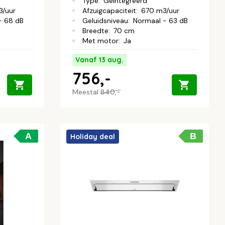
Type
:
Geïntegreerd
/uur
Afzuigcapaciteit
:
670 m3/uur
- 68 dB
Geluidsniveau
:
Normaal - 63 dB
Breedte
:
70 cm
Met motor
:
Ja
Vanaf 13 aug.
756,-
Meestal
840,-
A
B
Holiday deal