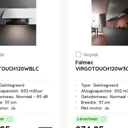
ijk
Vergelijk
Falmec
TOUCH120WBLC
VIRGOTOUCH120W3
Geïntegreerd
Type
:
Geïntegreerd
capaciteit
:
652 m3/uur
Afzuigcapaciteit
:
652 m3
sniveau
:
Normaal - 65 dB
Geluidsniveau
:
Normaal 
te
:
117 cm
Breedte
:
117 cm
otor
:
Ja
Met motor
:
Ja
ar
Leverbaar