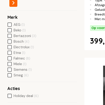
Type
:
Afzuig
Geluid
Breed
Merk
Met m
AEG
(1)
Op voor
Beko
(1)
Bertazzoni
(3)
399,
Bosch
(4)
Electrolux
(1)
Etna
(1)
Falmec
(8)
Miele
(1)
Siemens
(1)
Smeg
(6)
Acties
Holiday deal
(6)