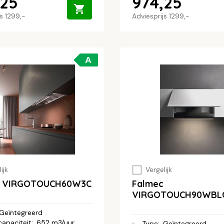
,25
974,25
js
1299,-
Adviesprijs
1299,-
A
ijk
Vergelijk
c VIRGOTOUCH60W3C
Falmec
VIRGOTOUCH90WBL
Geïntegreerd
capaciteit
:
652 m3/uur
Type
:
Geïntegreerd