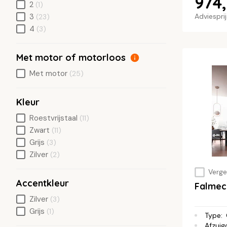
974
2
(1)
3
Adviespri
(23)
4
(3)
Met motor of motorloos
Met motor
(25)
Kleur
Roestvrijstaal
(11)
Zwart
(11)
Grijs
(3)
Zilver
(2)
Vergel
Accentkleur
Falme
Zilver
(3)
Grijs
(1)
Type
:
Afzuig