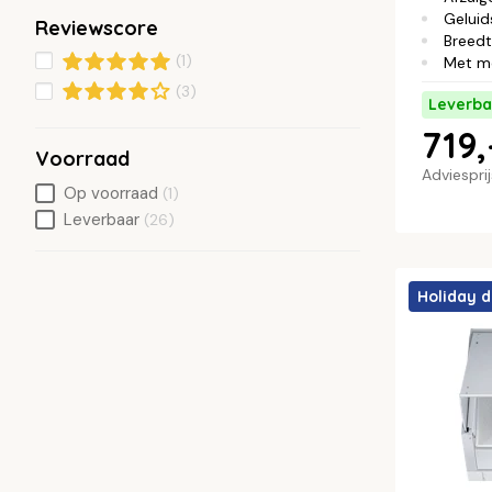
Geluid
Reviewscore
Breed
(1)
Met m
(3)
Leverba
719,
Voorraad
Adviespri
Op voorraad
(1)
Leverbaar
(26)
Holiday d