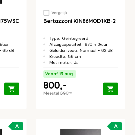
Vergelijk
H75W3C
Bertazzoni KIN86MOD1XB-2
Type
:
Geïntegreerd
/uur
Afzuigcapaciteit
:
670 m3/uur
- 65 dB
Geluidsniveau
:
Normaal - 62 dB
Breedte
:
86 cm
Met motor
:
Ja
Vanaf 13 aug.
800,-
Meestal
890,-
A
A