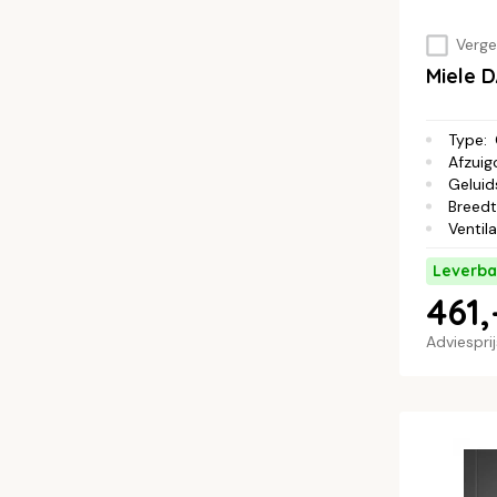
Vergel
Miele 
Type
:
Afzuig
Geluid
Breed
Ventil
Leverba
461,
Adviespri