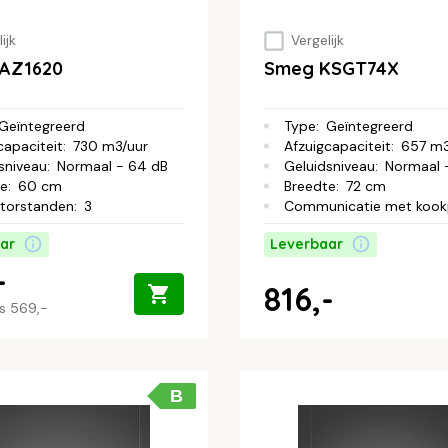
ijk
Vergelijk
DAZ1620
Smeg KSGT74X
Geïntegreerd
Type
:
Geïntegreerd
capaciteit
:
730 m3/uur
Afzuigcapaciteit
:
657 m3
sniveau
:
Normaal - 64 dB
Geluidsniveau
:
Normaal 
te
:
60 cm
Breedte
:
72 cm
atorstanden
:
3
Communicatie met kook
ar
Leverbaar
-
816,-
js
569,-
B