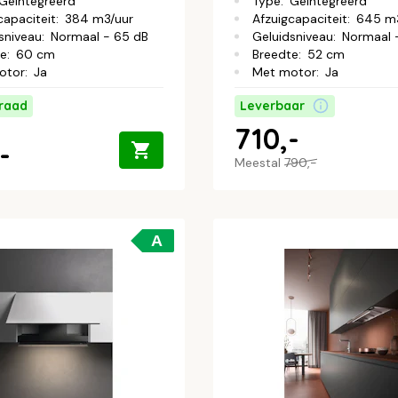
Geïntegreerd
Type
:
Geïntegreerd
capaciteit
:
384 m3/uur
Afzuigcapaciteit
:
645 m3
sniveau
:
Normaal - 65 dB
Geluidsniveau
:
Normaal 
te
:
60 cm
Breedte
:
52 cm
otor
:
Ja
Met motor
:
Ja
raad
Leverbaar
710,-
-
Meestal
790,-
A