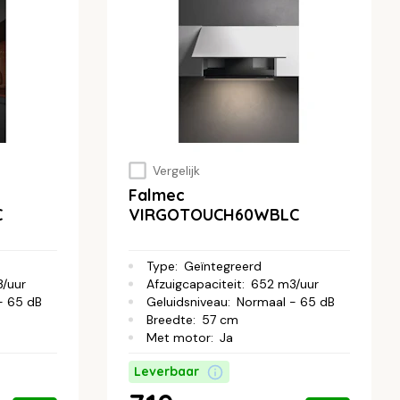
Vergelijk
Falmec
C
VIRGOTOUCH60WBLC
Type
:
Geïntegreerd
/uur
Afzuigcapaciteit
:
652 m3/uur
- 65 dB
Geluidsniveau
:
Normaal - 65 dB
Breedte
:
57 cm
Met motor
:
Ja
Leverbaar