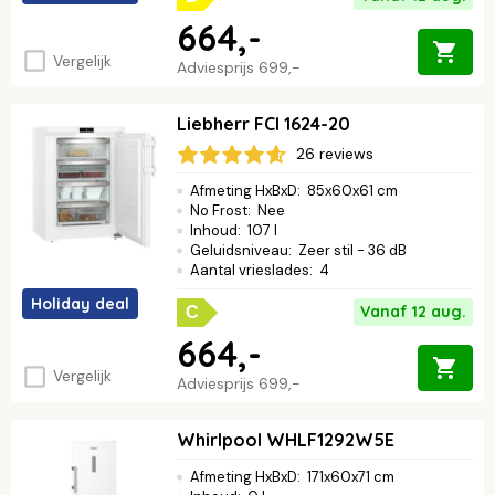
664,-
Vergelijk
Adviesprijs
699,-
Liebherr FCI 1624-20
26 reviews
Afmeting HxBxD
:
85x60x61 cm
No Frost
:
Nee
Inhoud
:
107 l
Geluidsniveau
:
Zeer stil - 36 dB
Aantal vrieslades
:
4
Holiday deal
Vanaf 12 aug.
C
664,-
Vergelijk
Adviesprijs
699,-
Whirlpool WHLF1292W5E
Afmeting HxBxD
:
171x60x71 cm