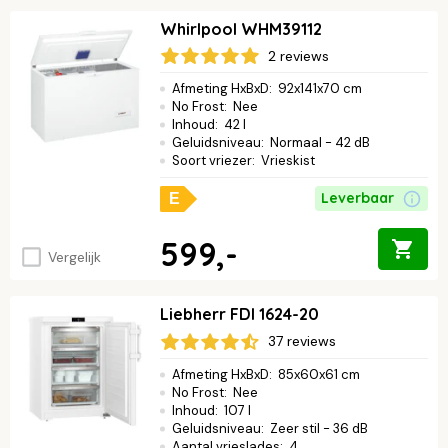
Whirlpool WHM39112
2 reviews
Afmeting HxBxD
:
92x141x70 cm
No Frost
:
Nee
Inhoud
:
42 l
Geluidsniveau
:
Normaal - 42 dB
Soort vriezer
:
Vrieskist
Leverbaar
E
599,-
Vergelijk
Liebherr FDI 1624-20
37 reviews
Afmeting HxBxD
:
85x60x61 cm
No Frost
:
Nee
Inhoud
:
107 l
Geluidsniveau
:
Zeer stil - 36 dB
Aantal vrieslades
:
4