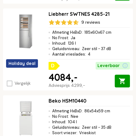
Liebherr SWTNES 4285-21
9 reviews
Afmeting HxBxD
:
185x60x67 cm
No Frost
:
Ja
Inhoud
:
126 l
Geluidsniveau
:
Zeer stil - 37 dB
Aantal vrieslades
:
4
Holiday deal
Leverbaar
D
4084,-
Vergelijk
Adviesprijs
4299,-
Beko HSM10440
Afmeting HxBxD
:
86x54x59 cm
No Frost
:
Nee
Inhoud
:
104 l
Geluidsniveau
:
Zeer stil - 35 dB
Soort vriezer
:
Vrieskist