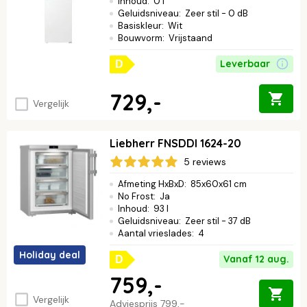
Inhoud
:
0 l
Geluidsniveau
:
Zeer stil - 0 dB
Basiskleur
:
Wit
Bouwvorm
:
Vrijstaand
Leverbaar
D
729,-
Vergelijk
Liebherr FNSDDI 1624-20
5 reviews
Afmeting HxBxD
:
85x60x61 cm
No Frost
:
Ja
Inhoud
:
93 l
Geluidsniveau
:
Zeer stil - 37 dB
Aantal vrieslades
:
4
Holiday deal
Vanaf 12 aug.
D
759,-
Vergelijk
Adviesprijs
799,-