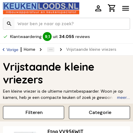
Klantwaardering
uit
34.055
reviews
9,1
Home
Vrijstaande kleine vriezers
Vorige
Vrijstaande kleine
vriezers
Een kleine vriezer is de ultieme ruimtebespaarder. Woon je op
kamers, heb je een compacte keuken of zoek je gewoon een
meer...
handige extra vriezer voor in de schuur? Dan is zo’n model de
perfecte uitkomst. Ondanks het bescheiden formaat heb je
Filteren
Categorie
genoeg ruimte voor je wekelijkse boodschappen of die
belangrijke voorraad ijsjes. Geen gesjouw met grote apparaten,
maar wel altijd je favoriete diepvriesproducten binnen
Etna VV956WIT