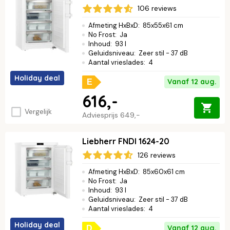
106 reviews
Afmeting HxBxD
:
85x55x61 cm
No Frost
:
Ja
Inhoud
:
93 l
Geluidsniveau
:
Zeer stil - 37 dB
Aantal vrieslades
:
4
Holiday deal
Vanaf 12 aug.
E
616,-
Vergelijk
Adviesprijs
649,-
Liebherr FNDI 1624-20
126 reviews
Afmeting HxBxD
:
85x60x61 cm
No Frost
:
Ja
Inhoud
:
93 l
Geluidsniveau
:
Zeer stil - 37 dB
Aantal vrieslades
:
4
Holiday deal
Vanaf 12 aug.
D