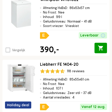
Afmeting HxBxD
:
86x53x57 cm
No Frost
:
Nee
Inhoud
:
99 l
Geluidsniveau
:
Normaal - 41 dB
Soort vriezer
:
Vrieskist
Leverbaar
E
390,-
Vergelijk
Liebherr FE 1404-20
118 reviews
Afmeting HxBxD
:
85x55x61 cm
No Frost
:
Nee
Inhoud
:
107 l
Geluidsniveau
:
Zeer stil - 37 dB
Aantal vrieslades
:
4
Holiday deal
Vanaf 12 aug.
E