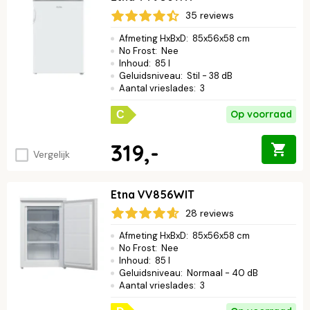
handbereik. Bekijk hier welk formaat kleine vriezer jouw leven
35 reviews
makkelijker maakt.
Afmeting HxBxD
:
85x56x58 cm
No Frost
:
Nee
Inhoud
:
85 l
Geluidsniveau
:
Stil - 38 dB
Aantal vrieslades
:
3
Op voorraad
C
319,-
Vergelijk
Etna VV856WIT
28 reviews
Afmeting HxBxD
:
85x56x58 cm
No Frost
:
Nee
Inhoud
:
85 l
Geluidsniveau
:
Normaal - 40 dB
Aantal vrieslades
:
3