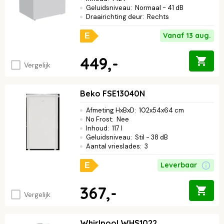
Geluidsniveau
:
Normaal - 41 dB
Draairichting deur
:
Rechts
Vanaf 13 aug.
E
449,-
Vergelijk
Beko FSE13040N
Afmeting HxBxD
:
102x54x64 cm
No Frost
:
Nee
Inhoud
:
117 l
Geluidsniveau
:
Stil - 38 dB
Aantal vrieslades
:
3
Leverbaar
E
367,-
Vergelijk
Whirlpool WHS1022