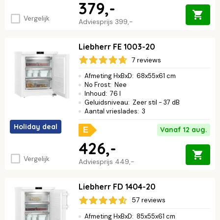
379,-
Vergelijk
Adviesprijs
399,-
Liebherr FE 1003-20
7 reviews
Afmeting HxBxD
:
68x55x61 cm
No Frost
:
Nee
Inhoud
:
76 l
Geluidsniveau
:
Zeer stil - 37 dB
Aantal vrieslades
:
3
Holiday deal
Vanaf 12 aug.
E
426,-
Vergelijk
Adviesprijs
449,-
Liebherr FD 1404-20
57 reviews
Afmeting HxBxD
:
85x55x61 cm