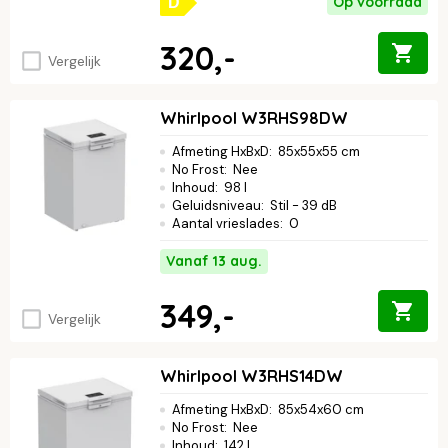
Op voorraad
D
320,-
Vergelijk
Whirlpool W3RHS98DW
Afmeting HxBxD
:
85x55x55 cm
No Frost
:
Nee
Inhoud
:
98 l
Geluidsniveau
:
Stil - 39 dB
Aantal vrieslades
:
0
Vanaf 13 aug.
349,-
Vergelijk
Whirlpool W3RHS14DW
Afmeting HxBxD
:
85x54x60 cm
No Frost
:
Nee
Inhoud
:
142 l