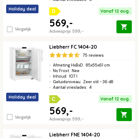
Holiday deal
Vanaf 12 aug.
D
569,-
Vergelijk
Adviesprijs
599,-
Liebherr FC 1404-20
75 reviews
Afmeting HxBxD
:
85x55x61 cm
No Frost
:
Nee
Inhoud
:
107 l
Geluidsniveau
:
Zeer stil - 36 dB
Aantal vrieslades
:
4
Holiday deal
Vanaf 12 aug.
C
569,-
Vergelijk
Adviesprijs
599,-
Liebherr FNE 1404-20