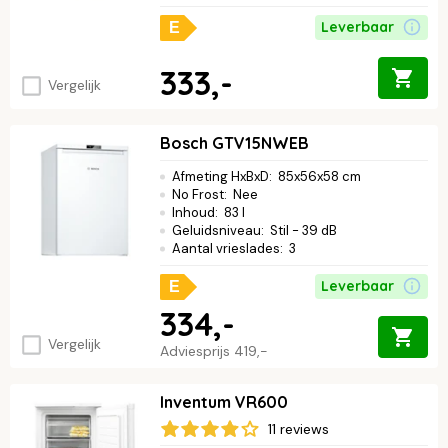
Leverbaar
E
333,-
Vergelijk
Bosch GTV15NWEB
Afmeting HxBxD
:
85x56x58 cm
No Frost
:
Nee
Inhoud
:
83 l
Geluidsniveau
:
Stil - 39 dB
Aantal vrieslades
:
3
Leverbaar
E
334,-
Vergelijk
Adviesprijs
419,-
Inventum VR600
11 reviews