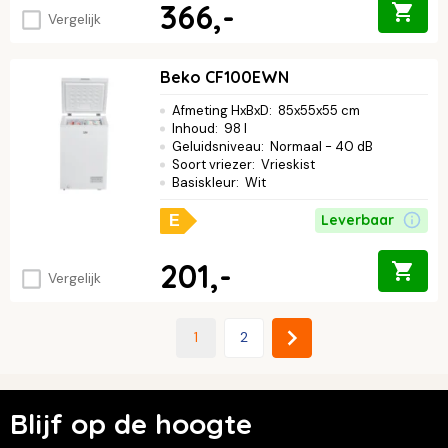
366,-
Vergelijk
Beko CF100EWN
Afmeting HxBxD
:
85x55x55 cm
Inhoud
:
98 l
Geluidsniveau
:
Normaal - 40 dB
Soort vriezer
:
Vrieskist
Basiskleur
:
Wit
Leverbaar
E
201,-
Vergelijk
1
2
Blijf op de hoogte