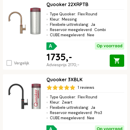
Quooker 22XRPTB
Type Quooker
:
Flex Round
Kleur
:
Messing
Flexibele uittrekslang
:
Ja
Reservoir meegeleverd
:
Combi
CUBE meegeleverd
:
Nee
Op voorraad
A
1735,-
Vergelijk
Adviesprijs
2170,-
Quooker 3XBLK
1 reviews
Type Quooker
:
Flex Round
Kleur
:
Zwart
Flexibele uittrekslang
:
Ja
Reservoir meegeleverd
:
Pro3
CUBE meegeleverd
:
Nee
A
Op voorraad