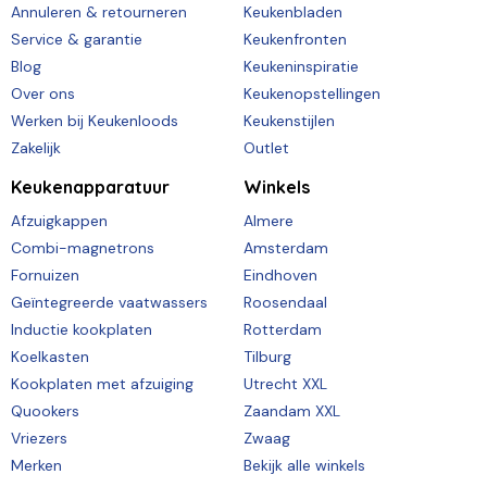
Annuleren & retourneren
Keukenbladen
Service & garantie
Keukenfronten
Blog
Keukeninspiratie
Over ons
Keukenopstellingen
Werken bij Keukenloods
Keukenstijlen
Zakelijk
Outlet
Keukenapparatuur
Winkels
Afzuigkappen
Almere
Combi-magnetrons
Amsterdam
Fornuizen
Eindhoven
Geïntegreerde vaatwassers
Roosendaal
Inductie kookplaten
Rotterdam
Koelkasten
Tilburg
Kookplaten met afzuiging
Utrecht XXL
Quookers
Zaandam XXL
Vriezers
Zwaag
Merken
Bekijk alle winkels