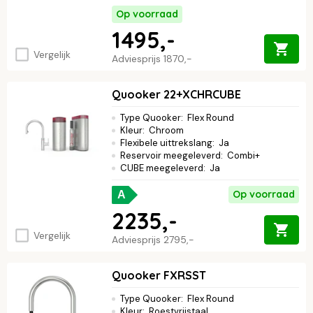
Op voorraad
1495,-
Vergelijk
Adviesprijs
1870,-
Quooker 22+XCHRCUBE
Type Quooker
:
Flex Round
Kleur
:
Chroom
Flexibele uittrekslang
:
Ja
Reservoir meegeleverd
:
Combi+
CUBE meegeleverd
:
Ja
Op voorraad
A
2235,-
Vergelijk
Adviesprijs
2795,-
Quooker FXRSST
Type Quooker
:
Flex Round
Kleur
:
Roestvrijstaal