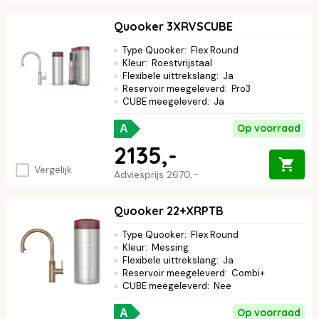
Quooker 3XRVSCUBE
Type Quooker
:
Flex Round
Kleur
:
Roestvrijstaal
Flexibele uittrekslang
:
Ja
Reservoir meegeleverd
:
Pro3
CUBE meegeleverd
:
Ja
Op voorraad
A
2135,-
Vergelijk
Adviesprijs
2670,-
Quooker 22+XRPTB
Type Quooker
:
Flex Round
Kleur
:
Messing
Flexibele uittrekslang
:
Ja
Reservoir meegeleverd
:
Combi+
CUBE meegeleverd
:
Nee
Op voorraad
A