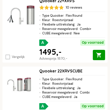
Quooker 22+XRVS
10 reviews
Type Quooker
:
Flex Round
Kleur
:
Roestvrijstaal
Flexibele uittrekslang
:
Ja
Reservoir meegeleverd
:
Combi+
CUBE meegeleverd
:
Nee
Op voorraad
A
1495,-
Vergelijk
Adviesprijs
1870,-
Quooker 22XRVSCUBE
Type Quooker
:
Flex Round
Kleur
:
Roestvrijstaal
Flexibele uittrekslang
:
Ja
Reservoir meegeleverd
:
Combi
CUBE meegeleverd
:
Ja
Op voorraad
A