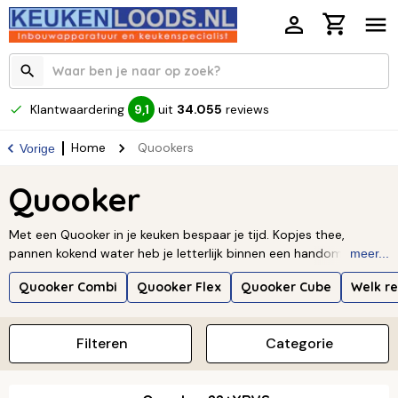
Klantwaardering
uit
34.055
reviews
9,1
Home
Quookers
Vorige
Quooker
Met een Quooker in je keuken bespaar je tijd. Kopjes thee,
pannen kokend water heb je letterlijk binnen een handomdraai.
meer...
Je hebt keuze uit verschillende Quooker reservoirs: Pro 3 (3 liter),
Quooker Combi
Quooker Flex
Quooker Cube
Welk re
Combi (7 liter) en de Combi+ (7 liter + onbeperkt warm water).
Daarnaast zijn de Quookers er in veel verschillende vormen en
kleuren:
RVS
,
Chroom
,
Gunmetal
,
Zwart
,
Messing
,
Goud
en
Rosé
.
Filteren
Categorie
Heb je advies nodig welke Quooker jij nu nodig hebt? Neem
contact op met onze specialisten (0226-355340) of
Lees
verder ↓