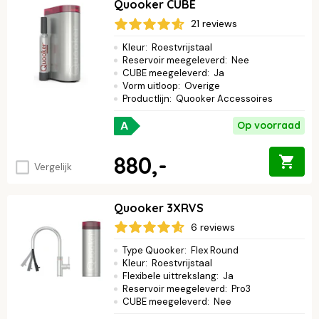
Quooker CUBE
21 reviews
Kleur
:
Roestvrijstaal
Reservoir meegeleverd
:
Nee
CUBE meegeleverd
:
Ja
Vorm uitloop
:
Overige
Productlijn
:
Quooker Accessoires
A
Op voorraad
880,-
Vergelijk
Quooker 3XRVS
6 reviews
Type Quooker
:
Flex Round
Kleur
:
Roestvrijstaal
Flexibele uittrekslang
:
Ja
Reservoir meegeleverd
:
Pro3
CUBE meegeleverd
:
Nee