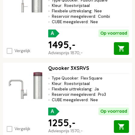
Type Quooker
:
Fusion Square
Kleur
:
Roestvrijstaal
Flexibele uittrekslang
:
Nee
Reservoir meegeleverd
:
Combi
CUBE meegeleverd
:
Nee
Op voorraad
A
1495,-
Vergelijk
Adviesprijs
1870,-
Quooker 3XSRVS
Type Quooker
:
Flex Square
Kleur
:
Roestvrijstaal
Flexibele uittrekslang
:
Ja
Reservoir meegeleverd
:
Pro3
CUBE meegeleverd
:
Nee
Op voorraad
A
1255,-
Vergelijk
Adviesprijs
1570,-