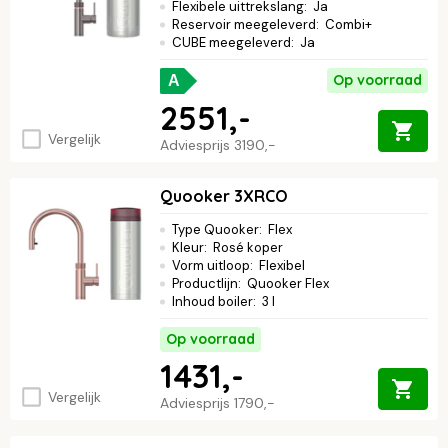
Flexibele uittrekslang
:
Ja
Reservoir meegeleverd
:
Combi+
CUBE meegeleverd
:
Ja
Op voorraad
A
2551,-
Vergelijk
Adviesprijs
3190,-
Quooker 3XRCO
Type Quooker
:
Flex
Kleur
:
Rosé koper
Vorm uitloop
:
Flexibel
Productlijn
:
Quooker Flex
Inhoud boiler
:
3 l
Op voorraad
1431,-
Vergelijk
Adviesprijs
1790,-