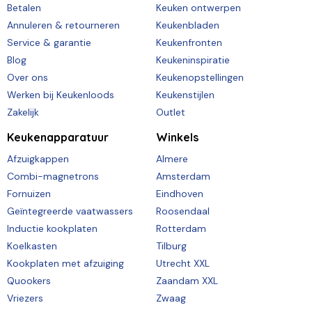
Betalen
Keuken ontwerpen
Annuleren & retourneren
Keukenbladen
Service & garantie
Keukenfronten
Blog
Keukeninspiratie
Over ons
Keukenopstellingen
Werken bij Keukenloods
Keukenstijlen
Zakelijk
Outlet
Keukenapparatuur
Winkels
Afzuigkappen
Almere
Combi-magnetrons
Amsterdam
Fornuizen
Eindhoven
Geïntegreerde vaatwassers
Roosendaal
Inductie kookplaten
Rotterdam
Koelkasten
Tilburg
Kookplaten met afzuiging
Utrecht XXL
Quookers
Zaandam XXL
Vriezers
Zwaag