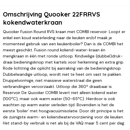
Omschrijving Quooker 22FRRVS
kokendwaterkraan
Quooker Fusion Round RVS kraan met COMBI reservoir: Loopt er
enkel een koud waterleiding naar de keuken en/of maak je
momenteel gebruik van een keukenboiler? Dan is de COMBI het
meest geschikt. Fusion round kokend-water-kraan én
mengkraan in één met ronde uitloop. Kindveilige (dubbel)druk-
draai bedieningsknop met kartels voor herkenning en extra grip.
Rode lichtring die oplicht bij aanraking van de bedieningsknop.
Dubbelwandige uitloop, wordt niet te heet om vast te pakken.
Druppelvormige, niet massieve waterstraal die geen
verbrandingen veroorzaakt. Uitloop die 360º draaibaar is.
Reservoir De Quooker COMBI levert niet alleen kokend water
(100°C), maar ook warm water (50-65°C). Hierdoor is ook
wachten op warm water verleden tijd. Bovendien is het de
eerste ‘boiler’ met hoogvacuümisolatie. Door dit principe is het
de zuinigste warm- en kokendwatervoorziening voor de keuken.
Het stand-by verbruik is net als bij de VAQ maar 5 cent per dag.