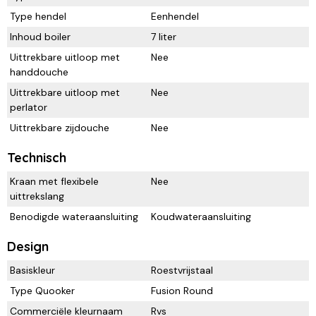
Type hendel
Eenhendel
Inhoud boiler
7 liter
Uittrekbare uitloop met
Nee
handdouche
Uittrekbare uitloop met
Nee
perlator
Uittrekbare zijdouche
Nee
Technisch
Kraan met flexibele
Nee
uittrekslang
Benodigde wateraansluiting
Koudwateraansluiting
Design
Basiskleur
Roestvrijstaal
Type Quooker
Fusion Round
Commerciële kleurnaam
Rvs