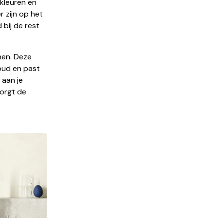
 kleuren en
r zijn op het
 bij de rest
men. Deze
goud en past
 aan je
zorgt de