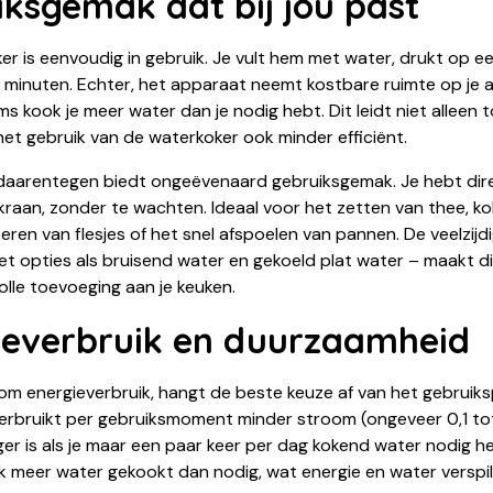
ksgemak dat bij jou past
er is eenvoudig in gebruik. Je vult hem met water, drukt op e
 minuten. Echter, het apparaat neemt kostbare ruimte op je a
s kook je meer water dan je nodig hebt. Dit leidt niet alleen to
et gebruik van de waterkoker ook minder efficiënt.
aarentegen biedt ongeëvenaard gebruiksgemak. Je hebt dir
kraan, zonder te wachten. Ideaal voor het zetten van thee, k
iseren van flesjes of het snel afspoelen van pannen. De veelzij
t opties als bruisend water en gekoeld plat water – maakt d
lle toevoeging aan je keuken.
ieverbruik en duurzaamheid
 om energieverbruik, hangt de beste keuze af van het gebruik
erbruikt per gebruiksmoment minder stroom (ongeveer 0,1 to
ger is als je maar een paar keer per dag kokend water nodig h
k meer water gekookt dan nodig, wat energie en water verspil