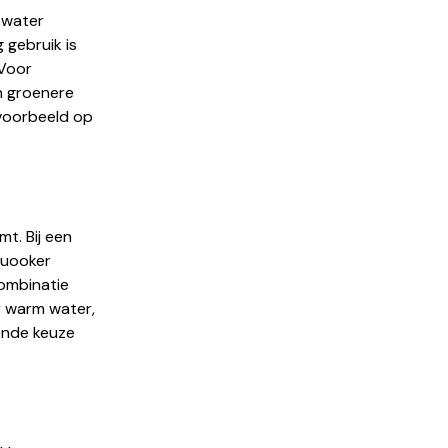
 water
 gebruik is
 Voor
n groenere
jvoorbeeld op
t. Bij een
Quooker
combinatie
r warm water,
ende keuze