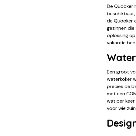
De Quooker h
beschikbaar, 
de Quooker e
gezinnen die
oplossing op 
vakantie ben
Waterv
Een groot voo
waterkoker w
precies de b
met een COMB
wat per keer
voor wie zuin
Design