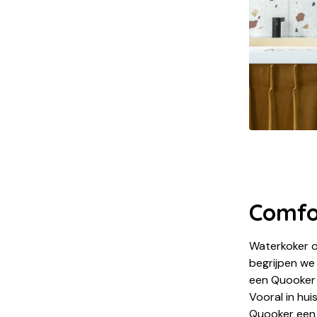
Comfor
Waterkoker o
begrijpen we 
een Quooker 
Vooral in hui
Quooker een 