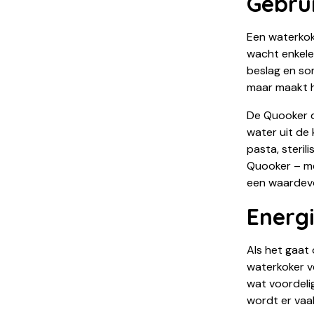
Gebrui
Een waterkok
wacht enkele
beslag en som
maar maakt h
De Quooker d
water uit de 
pasta, steril
Quooker – me
een waardevo
Energ
Als het gaat
waterkoker v
wat voordeli
wordt er vaa