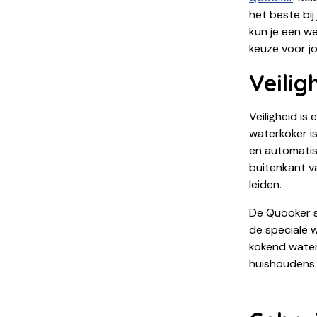
het beste bi
kun je een w
keuze voor j
Veilig
Veiligheid is
waterkoker is
en automatisc
buitenkant v
leiden.
De Quooker sc
de speciale w
kokend water 
huishoudens 