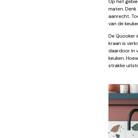
Op het gebied
maten. Denk 
aanrecht. Toc
van de keuke
De Quooker i
kraan is verk
daardoor in v
keuken. Hoewe
strakke uitst