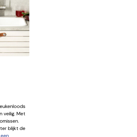
Keukenloods
 veilig. Met
romissen.
er blijkt de
 een