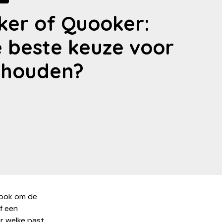
er of Quooker:
e beste keuze voor
shouden?
r ook om de
of een
r welke past