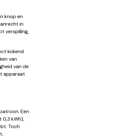
en knop en
anrecht in
t verspilling,
ect kokend
oken van
digheid van de
it apparaat
spatroon. Een
t 0,3 kWh),
ebt. Toch
t.