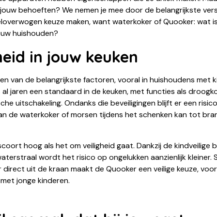
j jouw behoeften? We nemen je mee door de belangrijkste versc
eloverwogen keuze maken, want waterkoker of Quooker: wat i
ouw huishouden?
heid in jouw keuken
 een van de belangrijkste factoren, vooral in huishoudens met 
 al jaren een standaard in de keuken, met functies als droogk
he uitschakeling. Ondanks die beveiligingen blijft er een risic
an de waterkoker of morsen tijdens het schenken kan tot b
oort hoog als het om veiligheid gaat. Dankzij de kindveilige 
aterstraal wordt het risico op ongelukken aanzienlijk kleiner. S
direct uit de kraan maakt de Quooker een veilige keuze, voora
met jonge kinderen.