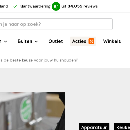
rland
Klantwaardering
uit
34.055
reviews
9,1
n
Buiten
Outlet
Acties
Winkels
is de beste keuze voor jouw huishouden?
Apparatuur
Keuk