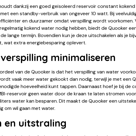
oudt dankzij een goed geïsoleerd reservoir constant kokend
met een standby-verbruik van ongeveer 10 watt. Bij veelvuldig
fficiënter en duurzamer omdat verspilling wordt voorkomen.
 regelmatig kokend water nodig hebben, biedt de Quooker ee
de lange termijn. Bovendien kun je deze uitschakelen als je bi
t, wat extra energiebesparing oplevert.
erspilling minimaliseren
rdeel van de Quooker is dat het verspilling van water voorkom
ordt vaak meer water gekookt dan nodig, terwijl je met een 
enodigde hoeveelheid kunt tappen. Daarnaast hoef je bij de 
I-reservoir geen water door de kraan te laten stromen voo
 liters water kan besparen. Dit maakt de Quooker een uitstek
ig om wil gaan met water.
 en uitstraling