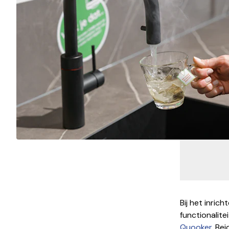
Bij het inric
functionalite
Quooker
. Be