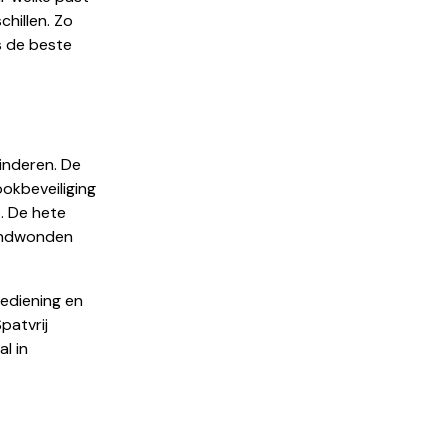
hillen. Zo
s de beste
kinderen. De
ookbeveiliging
o. De hete
randwonden
bediening en
patvrij
l in