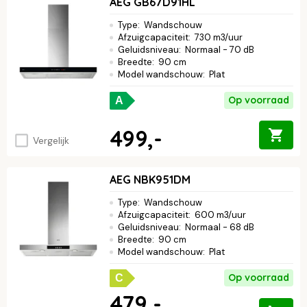
AEG GB67D91HL
Type
:
Wandschouw
Afzuigcapaciteit
:
730 m3/uur
Geluidsniveau
:
Normaal - 70 dB
Breedte
:
90 cm
Model wandschouw
:
Plat
Op voorraad
A
499,-
Vergelijk
AEG NBK951DM
Type
:
Wandschouw
Afzuigcapaciteit
:
600 m3/uur
Geluidsniveau
:
Normaal - 68 dB
Breedte
:
90 cm
Model wandschouw
:
Plat
Op voorraad
C
479,-