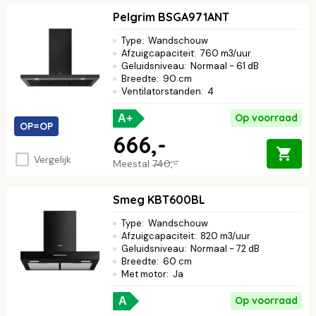
Pelgrim BSGA971ANT
Type
:
Wandschouw
Afzuigcapaciteit
:
760 m3/uur
Geluidsniveau
:
Normaal - 61 dB
Breedte
:
90 cm
Ventilatorstanden
:
4
Op voorraad
A+
OP=OP
666,-
Vergelijk
Meestal
740,-
Smeg KBT600BL
Type
:
Wandschouw
Afzuigcapaciteit
:
820 m3/uur
Geluidsniveau
:
Normaal - 72 dB
Breedte
:
60 cm
Met motor
:
Ja
Op voorraad
A