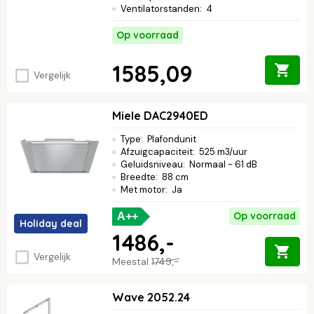
Ventilatorstanden
:
4
Op voorraad
1585,09
Vergelijk
Miele DAC2940ED
Type
:
Plafondunit
Afzuigcapaciteit
:
525 m3/uur
Geluidsniveau
:
Normaal - 61 dB
Breedte
:
88 cm
Met motor
:
Ja
Op voorraad
A++
Holiday deal
1486,-
Vergelijk
Meestal
1749,-
Wave 2052.24