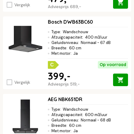
Vergelijk
Adviesprijs
689,-
Bosch DWB63BC60
Type
:
Wandschouw
Afzuigcapaciteit
:
400 m3/uur
Geluidsniveau
:
Normaal - 67 dB
Breedte
:
60 cm
Met motor
:
Ja
Op voorraad
C
399,-
Vergelijk
Adviesprijs
519,-
AEG NBK651DR
Type
:
Wandschouw
Afzuigcapaciteit
:
600 m3/uur
Geluidsniveau
:
Normaal - 68 dB
Breedte
:
60 cm
Met motor
:
Ja