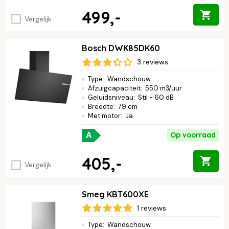
499,-
Vergelijk
Bosch DWK85DK60
3 reviews
Type
:
Wandschouw
Afzuigcapaciteit
:
550 m3/uur
Geluidsniveau
:
Stil - 60 dB
Breedte
:
79 cm
Met motor
:
Ja
Op voorraad
A
405,-
Vergelijk
Smeg KBT600XE
1 reviews
Type
:
Wandschouw