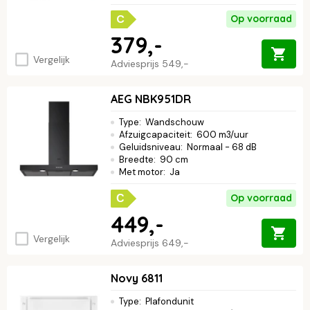
C
Op voorraad
379,-
Vergelijk
Adviesprijs
549,-
AEG NBK951DR
Type
:
Wandschouw
Afzuigcapaciteit
:
600 m3/uur
Geluidsniveau
:
Normaal - 68 dB
Breedte
:
90 cm
Met motor
:
Ja
Op voorraad
C
449,-
Vergelijk
Adviesprijs
649,-
Novy 6811
Type
:
Plafondunit