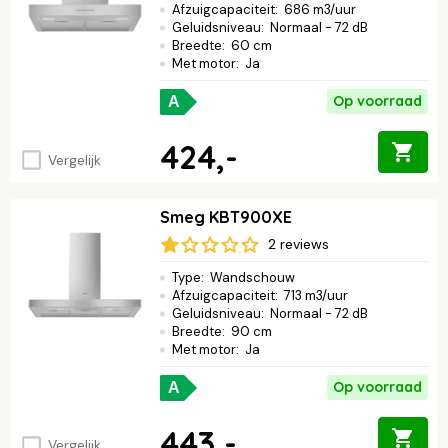
Afzuigcapaciteit
:
686 m3/uur
Geluidsniveau
:
Normaal - 72 dB
Breedte
:
60 cm
Met motor
:
Ja
Op voorraad
A
424,-
Vergelijk
Smeg KBT900XE
2 reviews
Type
:
Wandschouw
Afzuigcapaciteit
:
713 m3/uur
Geluidsniveau
:
Normaal - 72 dB
Breedte
:
90 cm
Met motor
:
Ja
Op voorraad
A
443,-
Vergelijk