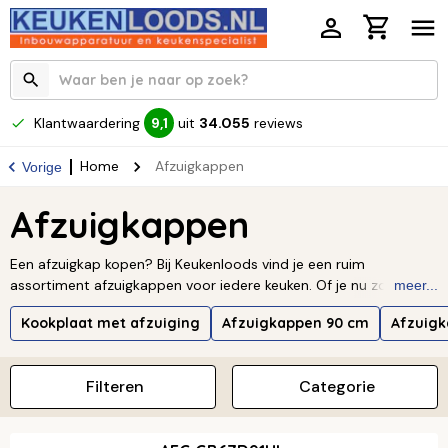
Klantwaardering
uit
34.055
reviews
9,1
Home
Afzuigkappen
Vorige
Afzuigkappen
Een afzuigkap kopen? Bij Keukenloods vind je een ruim
assortiment afzuigkappen voor iedere keuken. Of je nu zoekt
meer...
naar een inbouw afzuigkap, recirculatie afzuigkap, motorloze
Kookplaat met afzuiging
Afzuigkappen 90 cm
Afzuig
afzuigkap of een designmodel voor een kookeiland, je vergelijkt
eenvoudig modellen van topmerken. Let bij het kiezen van een
nieuwe afzuigkap op het type afzuigsysteem, de benodigde
Filteren
Categorie
afzuigcapaciteit, het geluidsniveau en de juiste breedte, zodat je
zeker weet dat de afzuigkap past bij jouw kookplaat en
keukenruimte.
Lees verder ↓