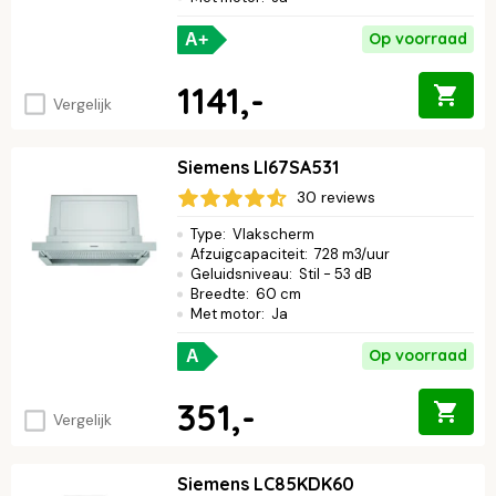
Op voorraad
A+
1141,-
Vergelijk
Siemens LI67SA531
30 reviews
Type
:
Vlakscherm
Afzuigcapaciteit
:
728 m3/uur
Geluidsniveau
:
Stil - 53 dB
Breedte
:
60 cm
Met motor
:
Ja
Op voorraad
A
351,-
Vergelijk
Siemens LC85KDK60