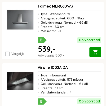
Falmec MERC60W3
Type
:
Wandschouw
Afzuigcapaciteit
:
600 m3/uur
Geluidsniveau
:
Normaal - 65 dB
Breedte
:
60 cm
Met motor
:
Ja
Op voorraad
B
539,-
Vergelijk
Adviesprijs
803,-
Airone I002AIDA
Type
:
Inbouwunit
Afzuigcapaciteit
:
573 m3/uur
Geluidsniveau
:
Normaal - 64 dB
Breedte
:
57 cm
Ventilatorstanden
:
4
B
Op voorraad