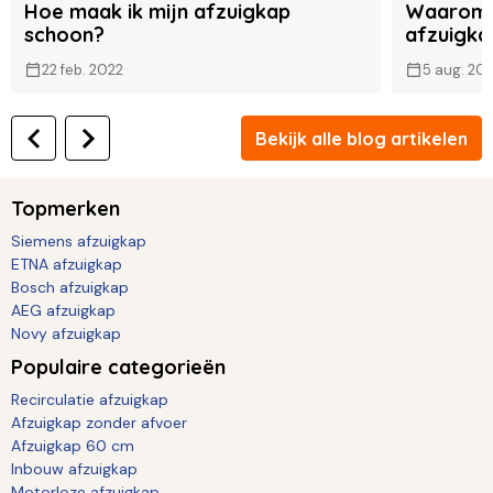
Hoe maak ik mijn afzuigkap
Waarom k
schoon?
afzuigka
22 feb. 2022
5 aug. 20
Bekijk alle blog artikelen
Topmerken
Siemens afzuigkap
ETNA afzuigkap
Bosch afzuigkap
AEG afzuigkap
Novy afzuigkap
Populaire categorieën
Recirculatie afzuigkap
Afzuigkap zonder afvoer
Afzuigkap 60 cm
Inbouw afzuigkap
Motorloze afzuigkap