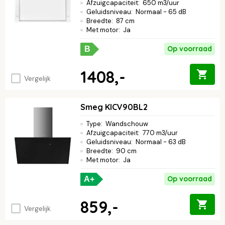
Afzuigcapaciteit
:
650 m3/uur
Geluidsniveau
:
Normaal - 65 dB
Breedte
:
87 cm
Met motor
:
Ja
Op voorraad
B
1408,-
Vergelijk
Smeg KICV90BL2
Type
:
Wandschouw
Afzuigcapaciteit
:
770 m3/uur
Geluidsniveau
:
Normaal - 63 dB
Breedte
:
90 cm
Met motor
:
Ja
Op voorraad
A+
859,-
Vergelijk