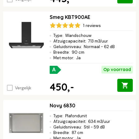
Smeg KBT900AE
1 reviews
Type
:
Wandschouw
Afzuigcapaciteit
:
713 m3/uur
Geluidsniveau
:
Normaal - 62 dB
Breedte
:
90 cm
Met motor
:
Ja
Op voorraad
A
450,-
Vergelijk
Novy 6830
Type
:
Plafondunit
Afzuigcapaciteit
:
634 m3/uur
Geluidsniveau
:
Stil - 59 dB
Breedte
:
87 cm
Met motor
:
Ja