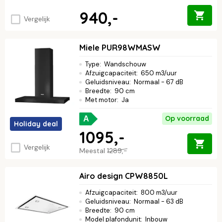
940,-
Vergelijk
Miele PUR98WMASW
Type
:
Wandschouw
Afzuigcapaciteit
:
650 m3/uur
Geluidsniveau
:
Normaal - 67 dB
Breedte
:
90 cm
Met motor
:
Ja
Op voorraad
A
Holiday deal
1095,-
Vergelijk
Meestal
1289,-
Airo design CPW8850L
Afzuigcapaciteit
:
800 m3/uur
Geluidsniveau
:
Normaal - 63 dB
Breedte
:
90 cm
Model plafondunit
:
Inbouw