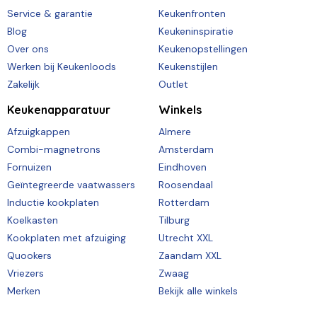
Service & garantie
Keukenfronten
Blog
Keukeninspiratie
Over ons
Keukenopstellingen
Werken bij Keukenloods
Keukenstijlen
Zakelijk
Outlet
Keukenapparatuur
Winkels
Afzuigkappen
Almere
Combi-magnetrons
Amsterdam
Fornuizen
Eindhoven
Geïntegreerde vaatwassers
Roosendaal
Inductie kookplaten
Rotterdam
Koelkasten
Tilburg
Kookplaten met afzuiging
Utrecht XXL
Quookers
Zaandam XXL
Vriezers
Zwaag
Merken
Bekijk alle winkels