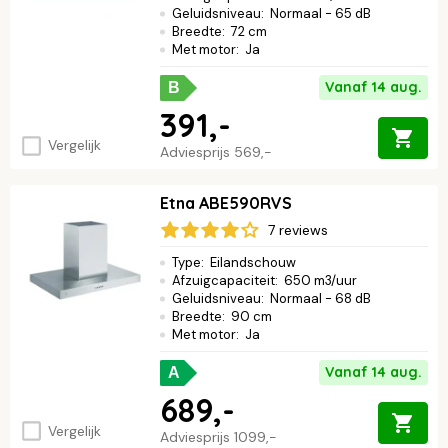
Geluidsniveau
:
Normaal - 65 dB
Breedte
:
72 cm
Met motor
:
Ja
Vanaf 14 aug.
B
391,-
Vergelijk
Adviesprijs
569,-
Etna ABE590RVS
7 reviews
Type
:
Eilandschouw
Afzuigcapaciteit
:
650 m3/uur
Geluidsniveau
:
Normaal - 68 dB
Breedte
:
90 cm
Met motor
:
Ja
Vanaf 14 aug.
A
689,-
Vergelijk
Adviesprijs
1099,-