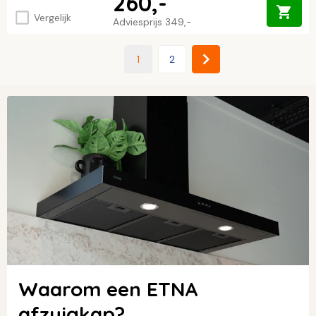
260,-
Vergelijk
Adviesprijs
349,-
1
2
Waarom een ETNA
afzuigkap?