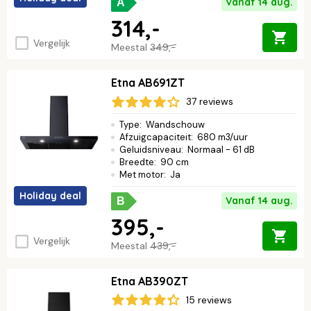
Vanaf 14 aug.
A
314,-
Vergelijk
Meestal
349,-
Etna AB691ZT
37 reviews
Type
:
Wandschouw
Afzuigcapaciteit
:
680 m3/uur
Geluidsniveau
:
Normaal - 61 dB
Breedte
:
90 cm
Met motor
:
Ja
Holiday deal
Vanaf 14 aug.
B
395,-
Vergelijk
Meestal
439,-
Etna AB390ZT
15 reviews