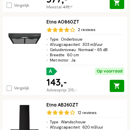
Vergelijk
Meestal
419,-
Etna AO860ZT
2 reviews
Type
:
Onderbouw
Afzuigcapaciteit
:
303 m3/uur
Geluidsniveau
:
Normaal - 65 dB
Breedte
:
60 cm
Met motor
:
Ja
Op voorraad
A
143,-
Vergelijk
Adviesprijs
215,-
Etna AB260ZT
12 reviews
Type
:
Wandschouw
Afzuigcapaciteit
:
620 m3/uur