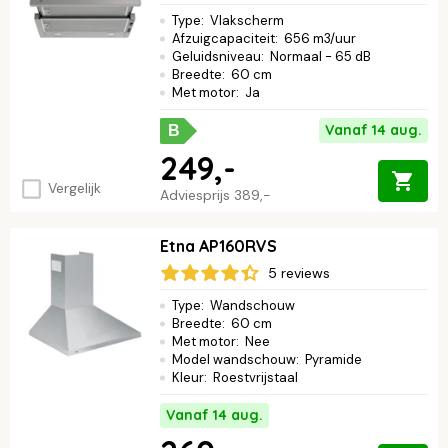
Type
:
Vlakscherm
Afzuigcapaciteit
:
656 m3/uur
Geluidsniveau
:
Normaal - 65 dB
Breedte
:
60 cm
Met motor
:
Ja
Vanaf 14 aug.
B
249,-
Vergelijk
Adviesprijs
389,-
Etna AP160RVS
5 reviews
Type
:
Wandschouw
Breedte
:
60 cm
Met motor
:
Nee
Model wandschouw
:
Pyramide
Kleur
:
Roestvrijstaal
Vanaf 14 aug.