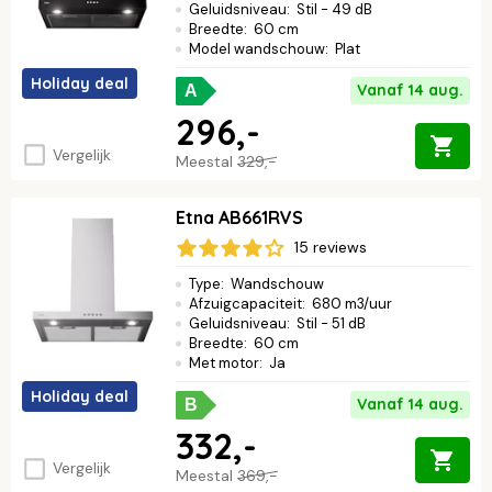
Geluidsniveau
:
Stil - 49 dB
Breedte
:
60 cm
Model wandschouw
:
Plat
Holiday deal
Vanaf 14 aug.
A
296,-
Vergelijk
Meestal
329,-
Etna AB661RVS
15 reviews
Type
:
Wandschouw
Afzuigcapaciteit
:
680 m3/uur
Geluidsniveau
:
Stil - 51 dB
Breedte
:
60 cm
Met motor
:
Ja
Holiday deal
Vanaf 14 aug.
B
332,-
Vergelijk
Meestal
369,-