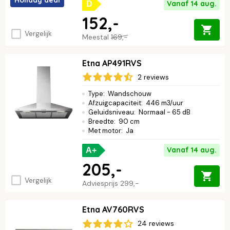
Holiday deal
Vanaf 14 aug.
D
152,-
Vergelijk
Meestal
169,-
Etna AP491RVS
2 reviews
Type
:
Wandschouw
Afzuigcapaciteit
:
446 m3/uur
Geluidsniveau
:
Normaal - 65 dB
Breedte
:
90 cm
Met motor
:
Ja
Vanaf 14 aug.
A+
205,-
Vergelijk
Adviesprijs
299,-
Etna AV760RVS
24 reviews