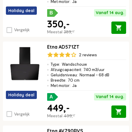
Met motor
:
Ja
Holiday deal
Vanaf 14 aug.
B
350,-
Vergelijk
Meestal
389,-
Etna AD571ZT
2 reviews
Type
:
Wandschouw
Afzuigcapaciteit
:
740 m3/uur
Geluidsniveau
:
Normaal - 68 dB
Breedte
:
70 cm
Met motor
:
Ja
Holiday deal
Vanaf 14 aug.
A
449,-
Vergelijk
Meestal
499,-
Etna AV790RVS