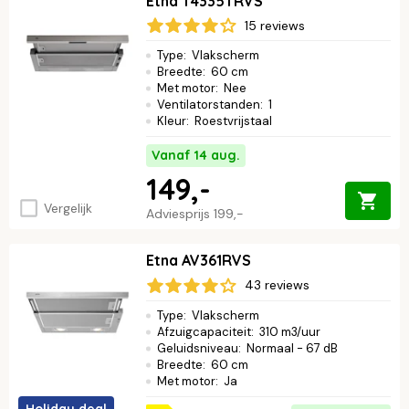
Etna T4335TRVS
15 reviews
Type
:
Vlakscherm
Breedte
:
60 cm
Met motor
:
Nee
Ventilatorstanden
:
1
Kleur
:
Roestvrijstaal
Vanaf 14 aug.
149,-
Vergelijk
Adviesprijs
199,-
Etna AV361RVS
43 reviews
Type
:
Vlakscherm
Afzuigcapaciteit
:
310 m3/uur
Geluidsniveau
:
Normaal - 67 dB
Breedte
:
60 cm
Met motor
:
Ja