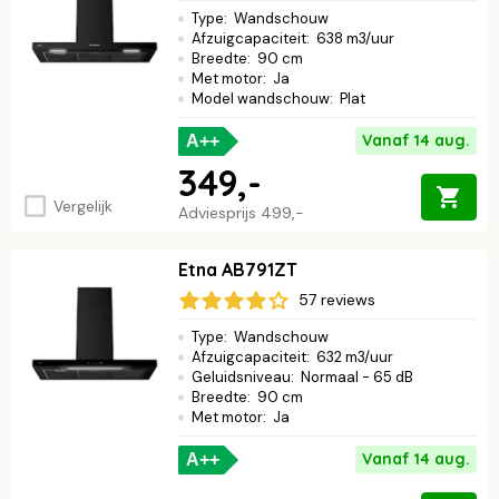
Type
:
Wandschouw
Afzuigcapaciteit
:
638 m3/uur
Breedte
:
90 cm
Met motor
:
Ja
Model wandschouw
:
Plat
Vanaf 14 aug.
A++
349,-
Vergelijk
Adviesprijs
499,-
Etna AB791ZT
57 reviews
Type
:
Wandschouw
Afzuigcapaciteit
:
632 m3/uur
Geluidsniveau
:
Normaal - 65 dB
Breedte
:
90 cm
Met motor
:
Ja
Vanaf 14 aug.
A++