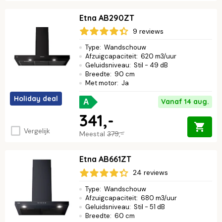
Etna AB290ZT
9 reviews
Type
:
Wandschouw
Afzuigcapaciteit
:
620 m3/uur
Geluidsniveau
:
Stil - 49 dB
Breedte
:
90 cm
Met motor
:
Ja
Holiday deal
Vanaf 14 aug.
A
341,-
Vergelijk
Meestal
379,-
Etna AB661ZT
24 reviews
Type
:
Wandschouw
Afzuigcapaciteit
:
680 m3/uur
Geluidsniveau
:
Stil - 51 dB
Breedte
:
60 cm