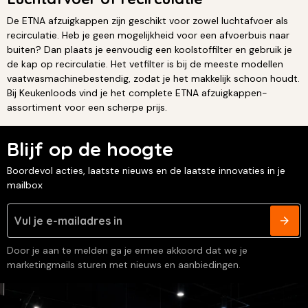
De ETNA afzuigkappen zijn geschikt voor zowel luchtafvoer als
recirculatie. Heb je geen mogelijkheid voor een afvoerbuis naar
buiten? Dan plaats je eenvoudig een koolstoffilter en gebruik je
de kap op recirculatie. Het vetfilter is bij de meeste modellen
vaatwasmachinebestendig, zodat je het makkelijk schoon houdt.
Bij Keukenloods vind je het complete ETNA afzuigkappen-
assortiment voor een scherpe prijs.
Blijf op de hoogte
Boordevol acties, laatste nieuws en de laatste innovaties in je
mailbox
Door je aan te melden ga je ermee akkoord dat we je
marketingmails sturen met nieuws en aanbiedingen.