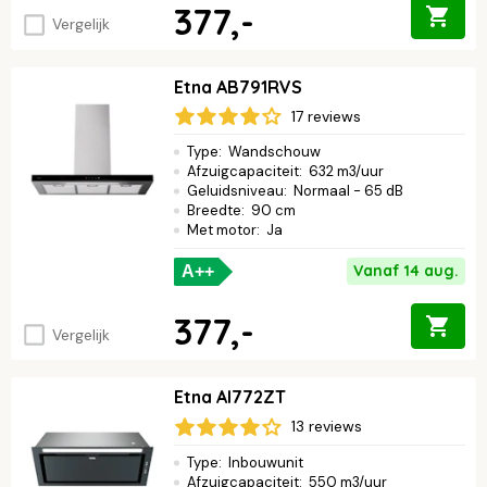
377,-
Vergelijk
Etna AB791RVS
17 reviews
Type
:
Wandschouw
Afzuigcapaciteit
:
632 m3/uur
Geluidsniveau
:
Normaal - 65 dB
Breedte
:
90 cm
Met motor
:
Ja
Vanaf 14 aug.
A++
377,-
Vergelijk
Etna AI772ZT
13 reviews
Type
:
Inbouwunit
Afzuigcapaciteit
:
550 m3/uur