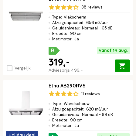
38 reviews
Type
:
Vlakscherm
Afzuigcapaciteit
:
656 m3/uur
Geluidsniveau
:
Normaal - 65 dB
Breedte
:
90 cm
Met motor
:
Ja
Vanaf 14 aug.
B
319,-
Vergelijk
Adviesprijs
499,-
Etna AB290RVS
11 reviews
Type
:
Wandschouw
Afzuigcapaciteit
:
620 m3/uur
Geluidsniveau
:
Normaal - 69 dB
Breedte
:
90 cm
Met motor
:
Ja
Holiday deal