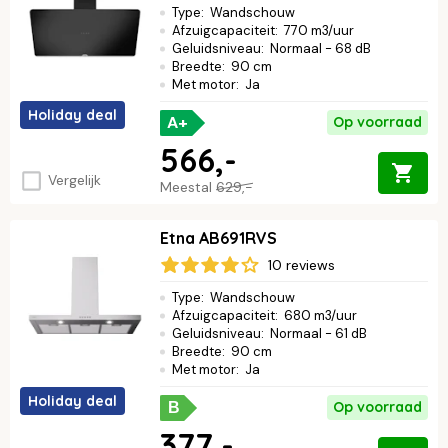
past.
Lees verder ↓
Type
:
Wandschouw
Afzuigcapaciteit
:
770 m3/uur
Geluidsniveau
:
Normaal - 68 dB
Breedte
:
90 cm
Met motor
:
Ja
Holiday deal
A+
Op voorraad
566,-
Vergelijk
Meestal
629,-
Etna AB691RVS
10 reviews
Type
:
Wandschouw
Afzuigcapaciteit
:
680 m3/uur
Geluidsniveau
:
Normaal - 61 dB
Breedte
:
90 cm
Met motor
:
Ja
Holiday deal
Op voorraad
B
377,-