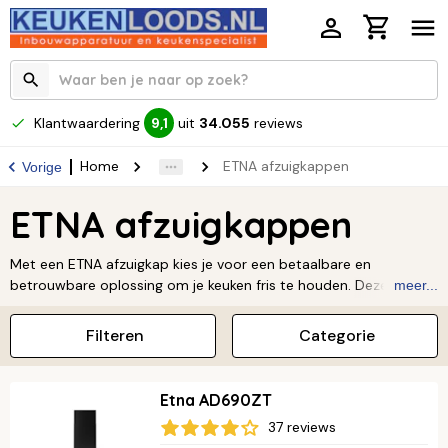
Klantwaardering
uit
34.055
reviews
9,1
Home
ETNA afzuigkappen
Vorige
ETNA afzuigkappen
Met een ETNA afzuigkap kies je voor een betaalbare en
betrouwbare oplossing om je keuken fris te houden. Deze
meer...
afzuigkappen combineren een modern, toegankelijk design met
krachtige prestaties, waardoor kookgeuren en dampen effectief
Filteren
Categorie
worden afgevoerd. Of je nu een complete keuken vernieuwt of
gewoon je oude afzuigkap wilt vervangen, ETNA biedt een model
dat past bij jouw stijl en budget. Geniet van een frisse
Etna AD690ZT
kookomgeving met een afzuigkap die doet wat hij belooft. Bekijk
37 reviews
ons assortiment en vind de ETNA afzuigkap die perfect bij jou