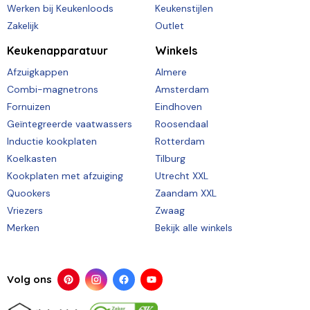
Werken bij Keukenloods
Keukenstijlen
Zakelijk
Outlet
Keukenapparatuur
Winkels
Afzuigkappen
Almere
Combi-magnetrons
Amsterdam
Fornuizen
Eindhoven
Geïntegreerde vaatwassers
Roosendaal
Inductie kookplaten
Rotterdam
Koelkasten
Tilburg
Kookplaten met afzuiging
Utrecht XXL
Quookers
Zaandam XXL
Vriezers
Zwaag
Merken
Bekijk alle winkels
Volg ons