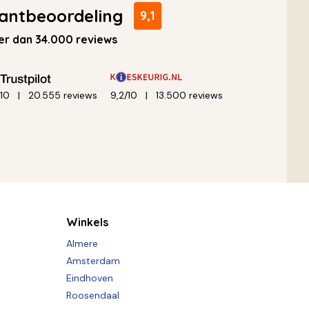
antbeoordeling
9,1
r dan 34.000 reviews
/10
20.555 reviews
9,2/10
13.500 reviews
Winkels
Almere
Amsterdam
Eindhoven
Roosendaal