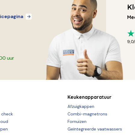
Kl
icepagina
Mee
9,0
:00 uur
Keukenapparatuur
Afzuigkappen
e check
Combi-magnetrons
houd
Fornuizen
rpen
Geïntegreerde vaatwassers