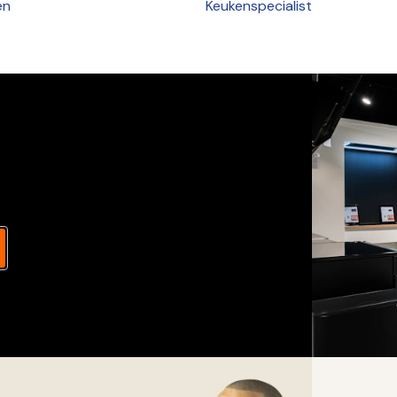
ën
Keukenspecialist
s