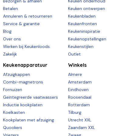
Bezorgen & afhalen
Keuken onderhoud
Betalen
Keuken ontwerpen
Annuleren & retourneren
Keukenbladen
Service & garantie
Keukenfronten
Blog
Keukeninspiratie
Over ons
Keukenopstellingen
Werken bij Keukenloods
Keukenstijlen
Zakelijk
Outlet
Keukenapparatuur
Winkels
Afzuigkappen
Almere
Combi-magnetrons
Amsterdam
Fornuizen
Eindhoven
Geïntegreerde vaatwassers
Roosendaal
Inductie kookplaten
Rotterdam
Koelkasten
Tilburg
Kookplaten met afzuiging
Utrecht XXL
Quookers
Zaandam XXL
Vriezers
Zwaag