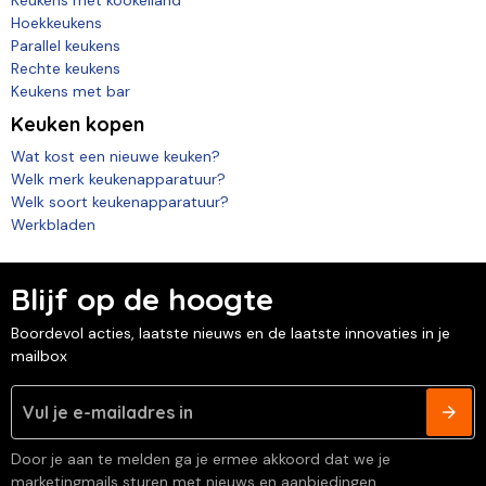
Hoekkeukens
Parallel keukens
Rechte keukens
Keukens met bar
Keuken kopen
Wat kost een nieuwe keuken?
Welk merk keukenapparatuur?
Welk soort keukenapparatuur?
Werkbladen
Blijf op de hoogte
Boordevol acties, laatste nieuws en de laatste innovaties in je
mailbox
Door je aan te melden ga je ermee akkoord dat we je
marketingmails sturen met nieuws en aanbiedingen.