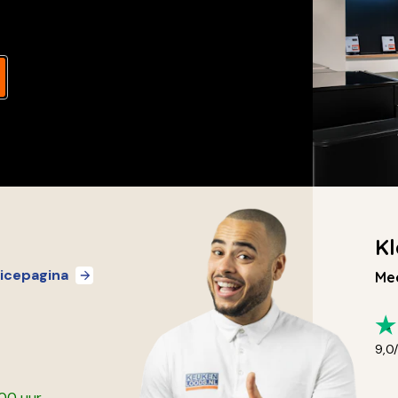
Kl
icepagina
Mee
9,0
:00 uur