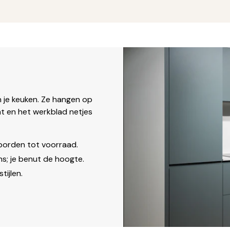
n je keuken. Ze hangen op
nt en het werkblad netjes
 borden tot voorraad.
s; je benut de hoogte.
tijlen.