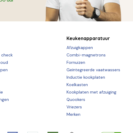
Keukenapparatuur
Afzuigkappen
e check
Combi-magnetrons
houd
Fornuizen
rpen
Geïntegreerde vaatwassers
Inductie kookplaten
Koelkasten
ie
Kookplaten met afzuiging
ingen
Quookers
Vriezers
Merken