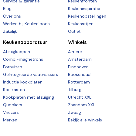
Service & garantie
Keukenfronten
Blog
Keukeninspiratie
Over ons
Keukenopstellingen
Werken bij Keukenloods
Keukenstijlen
Zakelijk
Outlet
Keukenapparatuur
Winkels
Afzuigkappen
Almere
Combi-magnetrons
Amsterdam
Fornuizen
Eindhoven
Geïntegreerde vaatwassers
Roosendaal
Inductie kookplaten
Rotterdam
Koelkasten
Tilburg
Kookplaten met afzuiging
Utrecht XXL
Quookers
Zaandam XXL
Vriezers
Zwaag
Merken
Bekijk alle winkels