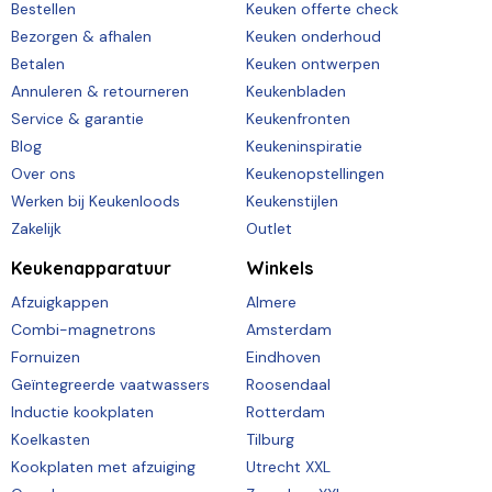
Bestellen
Keuken offerte check
Bezorgen & afhalen
Keuken onderhoud
Betalen
Keuken ontwerpen
Annuleren & retourneren
Keukenbladen
Service & garantie
Keukenfronten
Blog
Keukeninspiratie
Over ons
Keukenopstellingen
Werken bij Keukenloods
Keukenstijlen
Zakelijk
Outlet
Keukenapparatuur
Winkels
Afzuigkappen
Almere
Combi-magnetrons
Amsterdam
Fornuizen
Eindhoven
Geïntegreerde vaatwassers
Roosendaal
Inductie kookplaten
Rotterdam
Koelkasten
Tilburg
Kookplaten met afzuiging
Utrecht XXL