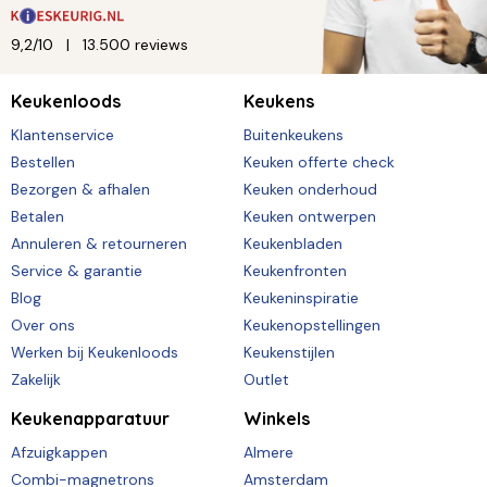
9,2/10
13.500 reviews
Keukenloods
Keukens
Klantenservice
Buitenkeukens
Bestellen
Keuken offerte check
Bezorgen & afhalen
Keuken onderhoud
Betalen
Keuken ontwerpen
Annuleren & retourneren
Keukenbladen
Service & garantie
Keukenfronten
Blog
Keukeninspiratie
Over ons
Keukenopstellingen
Werken bij Keukenloods
Keukenstijlen
Zakelijk
Outlet
Keukenapparatuur
Winkels
Afzuigkappen
Almere
Combi-magnetrons
Amsterdam