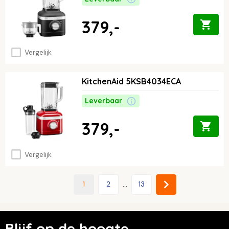
379,-
Vergelijk
KitchenAid 5KSB4034ECA
Leverbaar
379,-
Vergelijk
1
2
...
13
Blijf op de hoogte