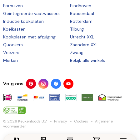
Fornuizen
Eindhoven
Geïntegreerde vaatwassers
Roosendaal
Inductie kookplaten
Rotterdam
Koelkasten
Tilburg
Kookplaten met afzuiging
Utrecht XXL
Quookers
Zaandam XXL
Vriezers
Zwaag
Merken
Bekijk alle winkels
Volg ons
© 2026 Keukenloods B.V.
Privacy
Cookies
Algemene
voorwaarden