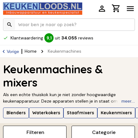
Klantwaardering
uit
34.055
reviews
9,1
Home
Keukenmachines
Vorige
Keukenmachines &
mixers
Als een echte thuiskok kun je niet zonder hoogwaardige
keukenapparatuur. Deze apparaten stellen je in staat om heerlijke
meer...
maaltijden of prachtige taarten te maken. Welk apparaat je ook
Blenders
Waterkokers
Staafmixers
Keukenmixers
kiest, je hebt een groot aanbod in verschillende hulpmiddelen
voor in jouw keuken. Denk aan een
mixer
, een
keukenweegschaal
of een
waterkoker
. Naast kwaliteit is het design van je
Filteren
Categorie
keukenapparatuur vaak net zo belangrijk. Keukenapparaten staan