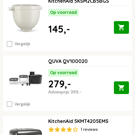
KitchenAid 5KSM2CB5BGS
Op voorraad
145,-
Vergelijk
QUVA QV100020
Op voorraad
279,-
Adviesprijs
399,-
Vergelijk
KitchenAid 5KMT4205EMS
1 reviews