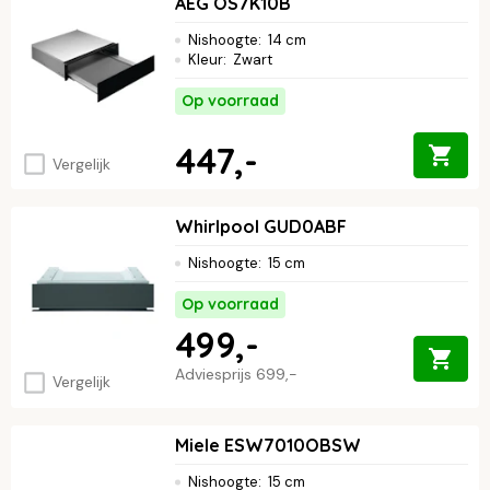
AEG OS7K10B
Nishoogte
:
14 cm
Kleur
:
Zwart
Op voorraad
447,-
Vergelijk
Whirlpool GUD0ABF
Nishoogte
:
15 cm
Op voorraad
499,-
Adviesprijs
699,-
Vergelijk
Miele ESW7010OBSW
Nishoogte
:
15 cm