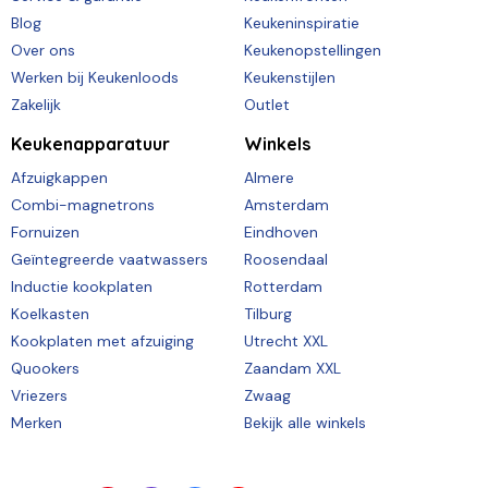
Blog
Keukeninspiratie
Over ons
Keukenopstellingen
Werken bij Keukenloods
Keukenstijlen
Zakelijk
Outlet
Keukenapparatuur
Winkels
Afzuigkappen
Almere
Combi-magnetrons
Amsterdam
Fornuizen
Eindhoven
Geïntegreerde vaatwassers
Roosendaal
Inductie kookplaten
Rotterdam
Koelkasten
Tilburg
Kookplaten met afzuiging
Utrecht XXL
Quookers
Zaandam XXL
Vriezers
Zwaag
Merken
Bekijk alle winkels