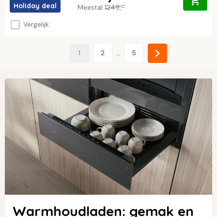
Holiday deal
Meestal
1249,-
Vergelijk
1
2
...
5
Warmhoudladen: gemak en