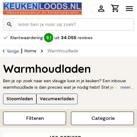
Klantwaardering
uit
34.055
reviews
9,1
Home
Warmhoudlade
Vorige
Warmhoudladen
Ben je op zoek naar een vleugje luxe in je keuken? Een inbouw
warmhoudlade is dan precies wat je nodig hebt! Stel je voor: een
meer...
slim apparaat dat perfect in je keuken past. Het is ideaal om je
Stoomladen
Vacumeerladen
borden voor te verwarmen, maar je kunt er nog zoveel meer
mee. Houd je gerechten op de perfecte temperatuur, laat deeg
erin rijzen, of ontdooi maaltijden op een zachte manier. Met een
Filteren
Categorie
strak design en eenvoudige bediening wordt koken meteen een
stuk makkelijker en leuker. Ontdek zelf hoe deze handige
toevoeging je keukenervaring kan verbeteren!
Lees verder ↓