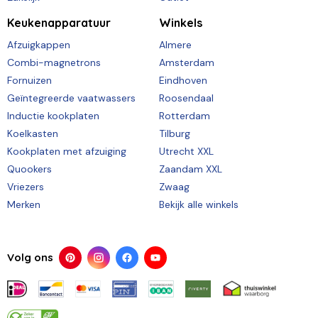
Keukenapparatuur
Winkels
Afzuigkappen
Almere
Combi-magnetrons
Amsterdam
Fornuizen
Eindhoven
Geïntegreerde vaatwassers
Roosendaal
Inductie kookplaten
Rotterdam
Koelkasten
Tilburg
Kookplaten met afzuiging
Utrecht XXL
Quookers
Zaandam XXL
Vriezers
Zwaag
Merken
Bekijk alle winkels
Volg ons