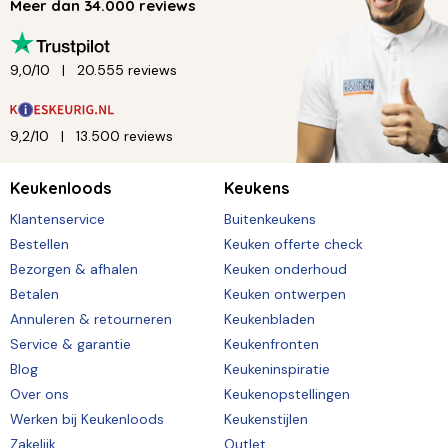
Meer dan 34.000 reviews
9,0/10
20.555 reviews
9,2/10
13.500 reviews
Keukenloods
Keukens
Klantenservice
Buitenkeukens
Bestellen
Keuken offerte check
Bezorgen & afhalen
Keuken onderhoud
Betalen
Keuken ontwerpen
Annuleren & retourneren
Keukenbladen
Service & garantie
Keukenfronten
Blog
Keukeninspiratie
Over ons
Keukenopstellingen
Werken bij Keukenloods
Keukenstijlen
Zakelijk
Outlet