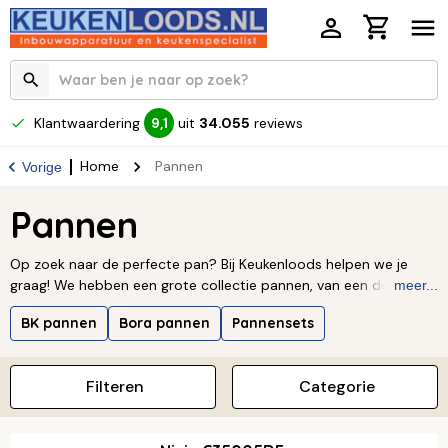
Klantwaardering
uit
34.055
reviews
9,1
Home
Pannen
Vorige
Pannen
Op zoek naar de perfecte pan? Bij Keukenloods helpen we je
graag! We hebben een grote collectie pannen, van een duurzame
meer...
koekenpan tot complete pannensets voor elk type fornuis. Of je
BK pannen
Bora pannen
Pannensets
nu een snelle maaltijd wilt bakken of een uitgebreid diner wilt
koken, je vindt bij ons altijd de pan die bij jouw kookstijl past.
Filteren
Categorie