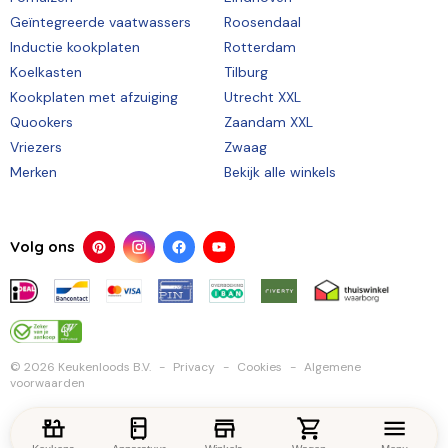
Geïntegreerde vaatwassers
Roosendaal
Inductie kookplaten
Rotterdam
Koelkasten
Tilburg
Kookplaten met afzuiging
Utrecht XXL
Quookers
Zaandam XXL
Vriezers
Zwaag
Merken
Bekijk alle winkels
Volg ons
© 2026 Keukenloods B.V.
Privacy
Cookies
Algemene
voorwaarden