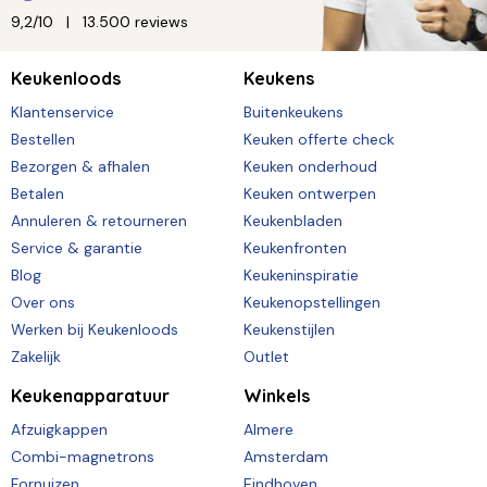
9,2/10
13.500 reviews
Keukenloods
Keukens
Klantenservice
Buitenkeukens
Bestellen
Keuken offerte check
Bezorgen & afhalen
Keuken onderhoud
Betalen
Keuken ontwerpen
Annuleren & retourneren
Keukenbladen
Service & garantie
Keukenfronten
Blog
Keukeninspiratie
Over ons
Keukenopstellingen
Werken bij Keukenloods
Keukenstijlen
Zakelijk
Outlet
Keukenapparatuur
Winkels
Afzuigkappen
Almere
Combi-magnetrons
Amsterdam
Fornuizen
Eindhoven