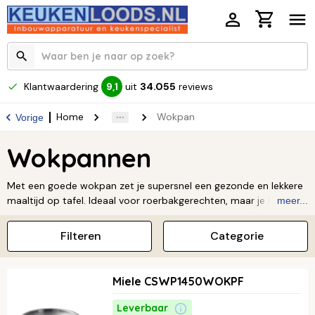
Klantwaardering
uit
34.055
reviews
9,1
Home
Wokpan
Vorige
Wokpannen
Met een goede wokpan zet je supersnel een gezonde en lekkere
maaltijd op tafel. Ideaal voor roerbakgerechten, maar je kunt er
meer...
nog veel meer mee! Onze wokpannen zijn van topkwaliteit,
handig in gebruik en werken op verschillende warmtebronnen,
Filteren
Categorie
zoals inductie. Door de unieke vorm van de pan gaart je eten
snel en gelijkmatig, waardoor alle smaken en vitamines goed
bewaard blijven. Haal alles uit jouw Aziatische gerechten en
Miele CSWP1450WOKPF
ontdek de veelzijdigheid van een wokpan.
Leverbaar