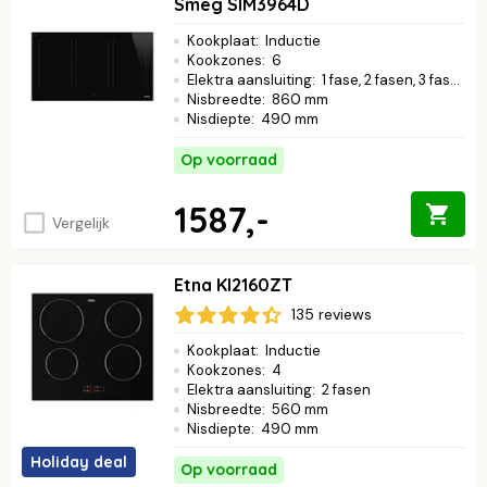
Smeg SIM3964D
Kookplaat
:
Inductie
Kookzones
:
6
Elektra aansluiting
:
1 fase, 2 fasen, 3 fasen
Nisbreedte
:
860 mm
Nisdiepte
:
490 mm
Op voorraad
1587,-
Vergelijk
Etna KI2160ZT
135 reviews
Kookplaat
:
Inductie
Kookzones
:
4
Elektra aansluiting
:
2 fasen
Nisbreedte
:
560 mm
Nisdiepte
:
490 mm
Holiday deal
Op voorraad