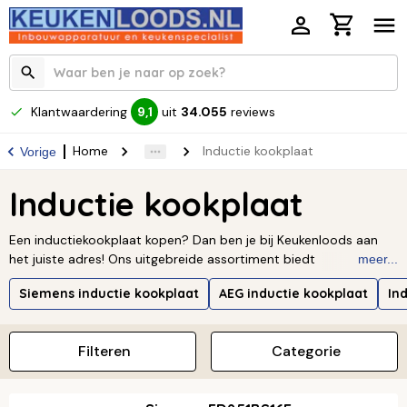
Klantwaardering
uit
34.055
reviews
9,1
Home
Inductie kookplaat
Vorige
Inductie kookplaat
Een inductiekookplaat kopen? Dan ben je bij Keukenloods aan
het juiste adres! Ons uitgebreide assortiment biedt
meer...
inductiekookplaten van topmerken in allerlei maten en
Siemens inductie kookplaat
AEG inductie kookplaat
In
uitvoeringen. Of je nu kiest voor een inbouw inductiekookplaat
van 60, 70, 80 of 90 cm, een 1-fase 2-fase of 3-fase inductie
kookplaat, of een kookplaat met handige flexzones of
Filteren
Categorie
geïntegreerde afzuiging: bij ons vergelijk je eenvoudig alle opties.
Zo vind je de kookplaat die perfect past bij jouw keuken en
kookstijl!
Lees verder ↓