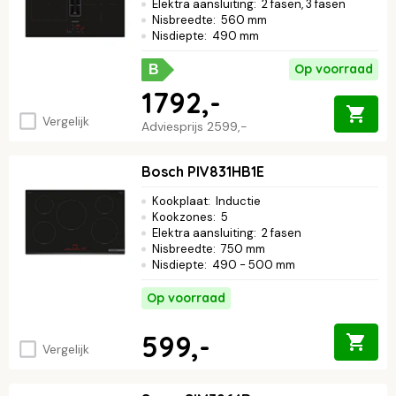
Elektra aansluiting
:
2 fasen, 3 fasen
Nisbreedte
:
560 mm
Nisdiepte
:
490 mm
Op voorraad
B
1792,-
Vergelijk
Adviesprijs
2599,-
Bosch PIV831HB1E
Kookplaat
:
Inductie
Kookzones
:
5
Elektra aansluiting
:
2 fasen
Nisbreedte
:
750 mm
Nisdiepte
:
490 - 500 mm
Op voorraad
599,-
Vergelijk