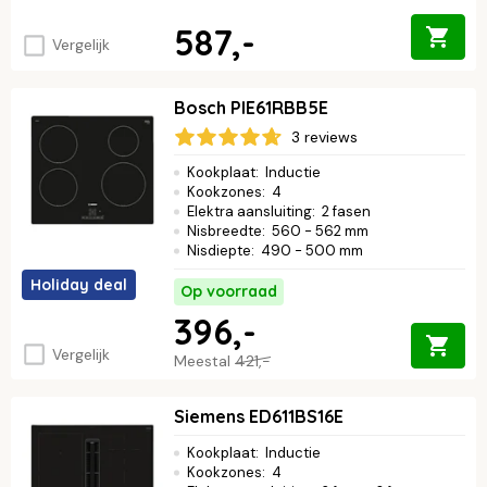
587,-
Vergelijk
Bosch PIE61RBB5E
3 reviews
Kookplaat
:
Inductie
Kookzones
:
4
Elektra aansluiting
:
2 fasen
Nisbreedte
:
560 - 562 mm
Nisdiepte
:
490 - 500 mm
Holiday deal
Op voorraad
396,-
Vergelijk
Meestal
421,-
Siemens ED611BS16E
Kookplaat
:
Inductie
Kookzones
:
4