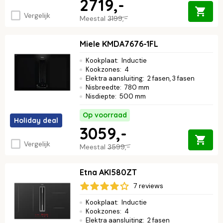
2719,-
Vergelijk
Meestal
3199,-
Miele KMDA7676-1FL
Kookplaat
:
Inductie
Kookzones
:
4
Elektra aansluiting
:
2 fasen, 3 fasen
Nisbreedte
:
780 mm
Nisdiepte
:
500 mm
Op voorraad
Holiday deal
3059,-
Vergelijk
Meestal
3599,-
Etna AKI580ZT
7 reviews
Kookplaat
:
Inductie
Kookzones
:
4
Elektra aansluiting
:
2 fasen