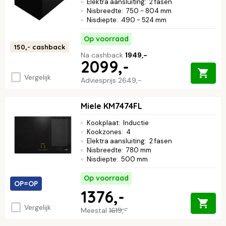
Elektra aansluiting
:
2 fasen
Nisbreedte
:
750 - 804 mm
Nisdiepte
:
490 - 524 mm
Op voorraad
150,-
cashback
Na cashback
1949,-
2099,-
Vergelijk
Adviesprijs
2649,-
Miele KM7474FL
Kookplaat
:
Inductie
Kookzones
:
4
Elektra aansluiting
:
2 fasen
Nisbreedte
:
780 mm
Nisdiepte
:
500 mm
Op voorraad
OP=OP
1376,-
Vergelijk
Meestal
1619,-