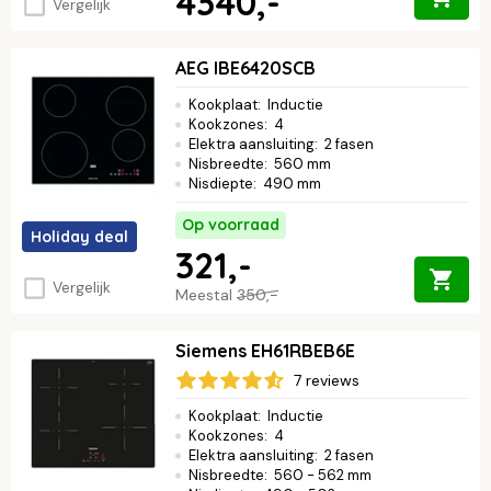
4340,-
Vergelijk
AEG IBE6420SCB
Kookplaat
:
Inductie
Kookzones
:
4
Elektra aansluiting
:
2 fasen
Nisbreedte
:
560 mm
Nisdiepte
:
490 mm
Op voorraad
Holiday deal
321,-
Vergelijk
Meestal
350,-
Siemens EH61RBEB6E
7 reviews
Kookplaat
:
Inductie
Kookzones
:
4
Elektra aansluiting
:
2 fasen
Nisbreedte
:
560 - 562 mm