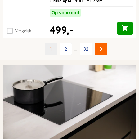
Nisdiepte
:
490 - 502 mm
Op voorraad
499,-
Vergelijk
1
2
...
32