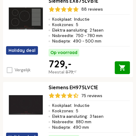
Siemens EX875LVB1E
88 reviews
Kookplaat
:
Inductie
Kookzones
:
5
Elektra aansluiting
:
2 fasen
Nisbreedte
:
750 - 780 mm
Nisdiepte
:
490 - 500 mm
Holiday deal
Op voorraad
729,-
Vergelijk
Meestal
879,-
Siemens EH975LVC1E
75 reviews
Kookplaat
:
Inductie
Kookzones
:
5
Elektra aansluiting
:
3 fasen
Nisbreedte
:
880 mm
Nisdiepte
:
490 mm