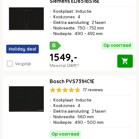
Siemens ED851BS16E
Kookplaat
:
Inductie
Kookzones
:
4
Elektra aansluiting
:
2 fasen
Nisbreedte
:
750 - 752 mm
Nisdiepte
:
490 - 492 mm
Op voorraad
B
Holiday deal
1549,-
Vergelijk
Meestal
1749,-
Bosch PVS731HC1E
17 reviews
Kookplaat
:
Inductie
Kookzones
:
4
Elektra aansluiting
:
2 fasen
Nisbreedte
:
560 mm
Nisdiepte
:
490 - 500 mm
Op voorraad