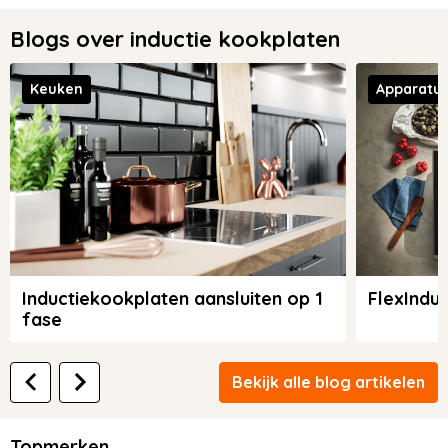
Blogs over inductie kookplaten
Keuken
Apparatu
Inductiekookplaten aansluiten op 1
FlexInduc
fase
Bekijk alle blog artikelen
Topmerken