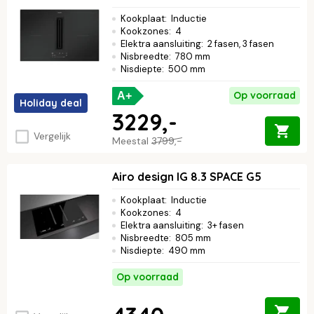
Kookplaat
:
Inductie
Kookzones
:
4
Elektra aansluiting
:
2 fasen, 3 fasen
Nisbreedte
:
780 mm
Nisdiepte
:
500 mm
Op voorraad
A+
Holiday deal
3229,-
Vergelijk
Meestal
3799,-
Airo design IG 8.3 SPACE G5
Kookplaat
:
Inductie
Kookzones
:
4
Elektra aansluiting
:
3+ fasen
Nisbreedte
:
805 mm
Nisdiepte
:
490 mm
Op voorraad