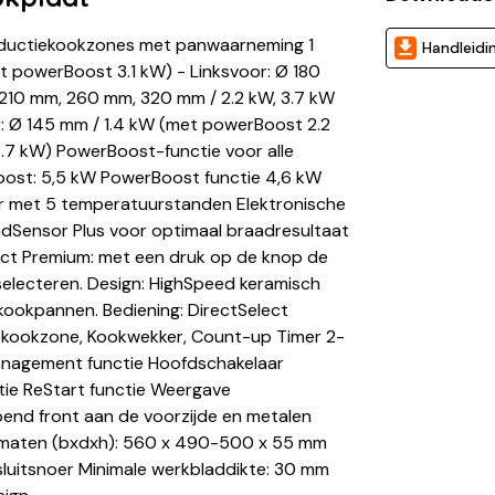
inductiekookzones met panwaarneming 1
Handleidi
et powerBoost 3.1 kW) - Linksvoor: Ø 180
 210 mm, 260 mm, 320 mm / 2.2 kW, 3.7 kW
: Ø 145 mm / 1.4 kW (met powerBoost 2.2
.7 kW) PowerBoost-functie voor alle
oost: 5,5 kW PowerBoost functie 4,6 kW
r met 5 temperatuurstanden Elektronische
adSensor Plus voor optimaal braadresultaat
ect Premium: met een druk op de knop de
electeren. Design: HighSpeed keramisch
 kookpannen. Bediening: DirectSelect
e kookzone, Kookwekker, Count-up Timer 2-
anagement functie Hoofdschakelaar
ctie ReStart functie Weergave
pend front aan de voorzijde en metalen
ouwmaten (bxdxh): 560 x 490-500 x 55 mm
nsluitsnoer Minimale werkbladdikte: 30 mm