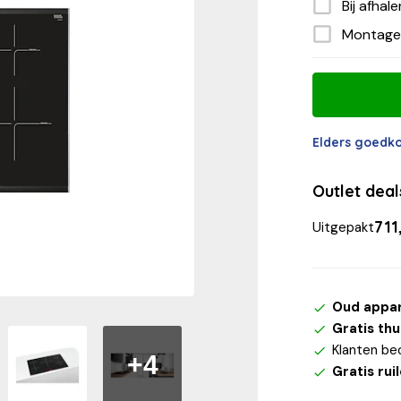
Bij afhal
Montage
Elders goedk
Outlet dea
711
Uitgepakt
Oud appa
Gratis th
Klanten be
+4
Gratis rui