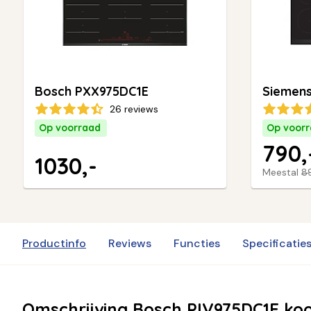
Bosch PXX975DC1E
Siemens
26 reviews
Op voorraad
Op voor
790,
1030,-
Meestal
8
Productinfo
Reviews
Functies
Specificatie
Omschrijving Bosch PIV975DC1E ko