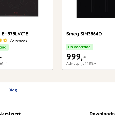
 EH975LVC1E
Smeg SIM3864D
75 reviews
Op voorraad
raad
999,-
-
Adviesprijs
1499,-
90,-
s
Blog
okplaat
Downloads