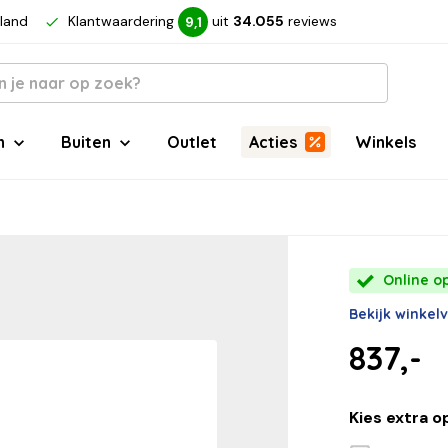
rland
Klantwaardering
uit
34.055
reviews
9,1
n
Buiten
Outlet
Acties
Winkels
Online o
Bekijk winkel
837,-
Kies extra o