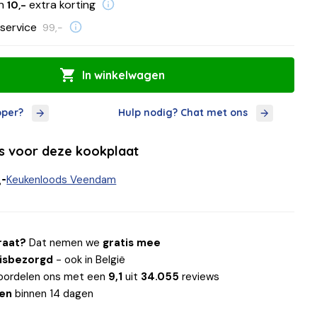
en
extra korting
10,-
service
99,-
In winkelwagen
oper?
Hulp nodig? Chat met ons
ls voor deze kookplaat
,-
Keukenloods Veendam
raat?
Dat nemen we
gratis mee
uisbezorgd
- ook in België
oordelen ons met een
9,1
uit
34.055
reviews
len
binnen 14 dagen