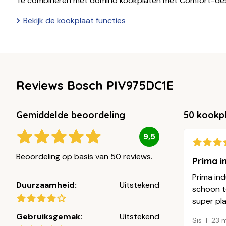
Te combineren met domino kookplaten met Comfort-de
Bekijk de kookplaat functies
Reviews Bosch PIV975DC1E
Gemiddelde beoordeling
50 kookp
9,5
Beoordeling op basis van 50 reviews.
Prima i
Prima ind
Duurzaamheid:
Uitstekend
schoon t
super pla
Gebruiksgemak:
Uitstekend
Sis
23 