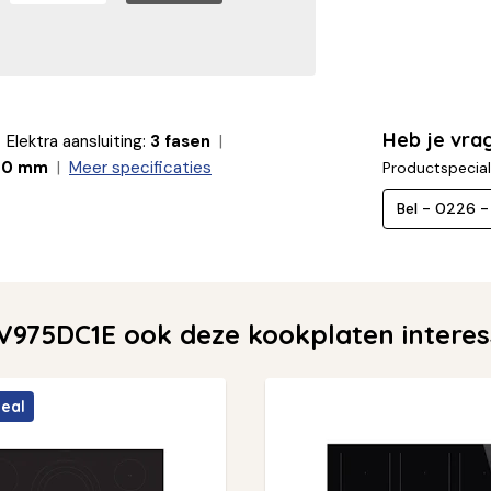
Heb je vra
Elektra aansluiting:
3 fasen
90 mm
Meer specificaties
Productspecial
Bel - 0226 
V975DC1E ook deze kookplaten intere
deal