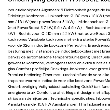
Inductiekookplaat Algemeen: 5 Elektronisch geregelde 
Driekrings kookzone - Linksachter: Ø 180 mm / 1.8 kW (m
mm / 1.8 kW (met powerBoost 3.1 kW) - Middenachter: Ø
(met PowerBoost 3.7 kW, 5.5 kW, 4.5 kW) - Rechtsachter
kW) - Rechtsvoor: Ø 210 mm / 2.2 kW (met powerBoost 3
kookzones Variabele kookzone met extra sterke PowerB
voor de 32cm inductie kookzone PerfectFry: Braadsenso
besturing met 17 standen De inductiekookplaat met Bra
dankzij de automatische temperatuurregeling. DirectSel
gewenste kookzone, vermogensstand en extra functies s
glas Comfort profiellijst Driekrings-kookzone voor grote
Premium bediening Timer met uitschakelfunctie voor elk
traps restwarmte-indicatie voor elke kookzone PowerM
Kinderbeveiliging Veiligheidsuitschakeling QuickStart fun
energieverbruik Comfort profiel: Elegant design met aflo
strips aan de zijkanten. Technische specificaties: Inb
Aansluitwaarde: 10,8 kW Aansluitsnoer: 1,1 m Inclusief aa