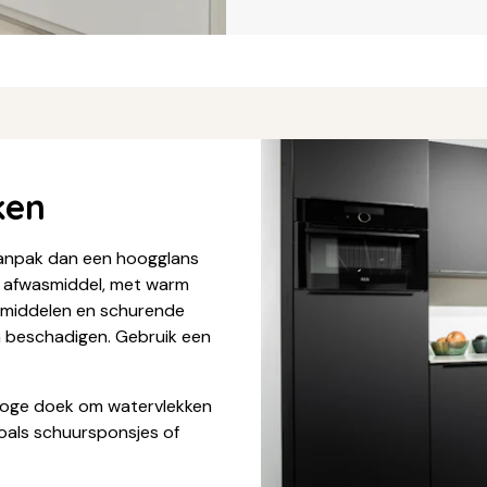
ken
anpak dan een hoogglans
n afwasmiddel, met warm
kmiddelen en schurende
 beschadigen. Gebruik een
roge doek om watervlekken
oals schuursponsjes of