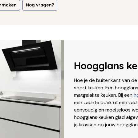
onmaken
Nog vragen?
Hoogglans k
Hoe je de buitenkant van de
soort keuken. Een hoogglans
matgelakte keuken. Bij een
h
een zachte doek of een zach
eenvoudig en moeiteloos wo
hoogglans keuken glad afgew
je krassen op jouw hoogglan