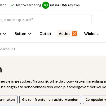
rland
Klantwaardering
uit
34.055
reviews
9,1
n
Buiten
Outlet
Acties
Winkels
nderhoud)
n
ergie in gestoken. Natuurlijk wil je dat jouw keuken jarenlang
 belangrijkste schoonmaaktips voor je samengevat: per keuken
oonmaken
Glazen fronten en achterwanden
Composiet 