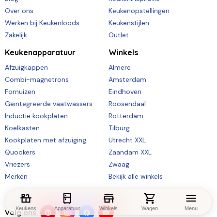
Over ons
Keukenopstellingen
Werken bij Keukenloods
Keukenstijlen
Zakelijk
Outlet
Keukenapparatuur
Winkels
Afzuigkappen
Almere
Combi-magnetrons
Amsterdam
Fornuizen
Eindhoven
Geïntegreerde vaatwassers
Roosendaal
Inductie kookplaten
Rotterdam
Koelkasten
Tilburg
Kookplaten met afzuiging
Utrecht XXL
Quookers
Zaandam XXL
Vriezers
Zwaag
Merken
Bekijk alle winkels
Keukens
Apparatuur
Winkels
Wagen
Menu
Volg ons