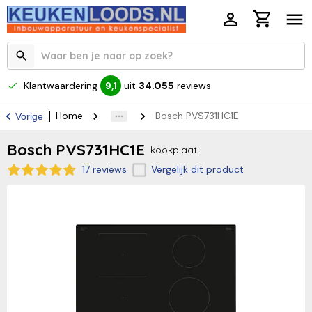
Klantwaardering
uit
34.055
reviews
9,1
Home
Bosch PVS731HC1E
Vorige
Bosch PVS731HC1E
kookplaat
17 reviews
Vergelijk dit product