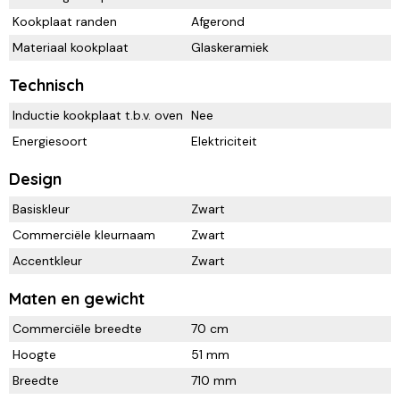
Kookplaat randen
Afgerond
Materiaal kookplaat
Glaskeramiek
Technisch
Inductie kookplaat t.b.v. oven
Nee
Energiesoort
Elektriciteit
Design
Basiskleur
Zwart
Commerciële kleurnaam
Zwart
Accentkleur
Zwart
Maten en gewicht
Commerciële breedte
70 cm
Hoogte
51 mm
Breedte
710 mm