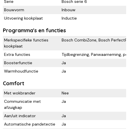
Serie
Bosch serie 6
Bouwvorm
Inbouw
Uitvoering kookplaat
Inductie
Programma's en functies
Merkspecifieke functies
Bosch CombiZone, Bosch PerfectFry
kookplaat
Extra functies
Tijdbegrenzing, Panwaarneming, pow
Boosterfunctie
Ja
Warmhoudfunctie
Ja
Comfort
Met wokbrander
Nee
Communicatie met
Ja
afzuigkap
Aan/uit indicator
Ja
Automatische pandetectie
Ja