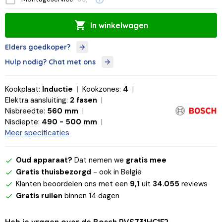
In winkelwagen
Elders goedkoper?
Hulp nodig? Chat met ons
Kookplaat:
Inductie
Kookzones:
4
Elektra aansluiting:
2 fasen
Nisbreedte:
560 mm
Nisdiepte:
490 - 500 mm
Meer specificaties
Oud apparaat?
Dat nemen we
gratis mee
Gratis thuisbezorgd
- ook in België
Klanten beoordelen ons met een
9,1
uit
34.055
reviews
Gratis ruilen
binnen 14 dagen
Heb je vragen over de Bosch PVS731HC1E?