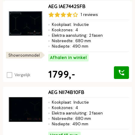
AEG IAE7442SFB
1 reviews
Kookplaat
:
Inductie
Kookzones
:
4
Elektra aansluiting
:
2 fasen
Nisbreedte
:
680 mm
Nisdiepte
:
490 mm
Showroommodel
Afhalen in winkel
1799,-
Vergelijk
AEG NII74B10FB
Kookplaat
:
Inductie
Kookzones
:
4
Elektra aansluiting
:
2 fasen
Nisbreedte
:
680 mm
Nisdiepte
:
490 mm