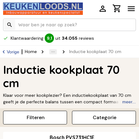
Klantwaardering
uit
34.055
reviews
9,1
Home
Inductie kookplaat 70 cm
Vorige
Inductie kookplaat 70
cm
Klaar voor meer kookplezier? Een inductiekookplaat van 70 cm
geeft je de perfecte balans tussen een compact formaat en
meer...
extra ruimte voor je pannen. Zo heb je net wat meer flexibiliteit
in de keuken, zonder dat je meteen een hele brede kookplaat
Filteren
Categorie
nodig hebt. Koken met inductie is niet alleen snel en makkelijk,
maar ook nog eens energiezuinig. Bekijk ons aanbod en ontdek
welke 70 cm inductiekookplaat jouw keuken helemaal afmaakt.
Bosch PVS731HC1E