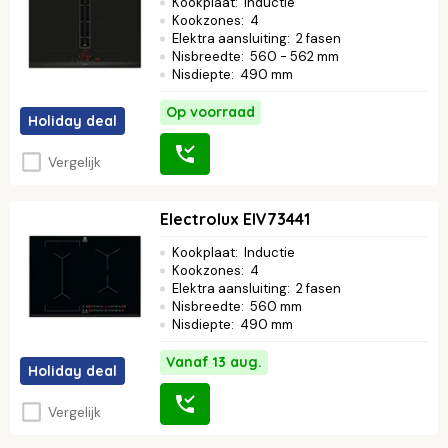
Kookplaat
:
Inductie
Kookzones
:
4
Elektra aansluiting
:
2 fasen
Nisbreedte
:
560 - 562 mm
Nisdiepte
:
490 mm
Op voorraad
Holiday deal
Vergelijk
Electrolux EIV73441
Kookplaat
:
Inductie
Kookzones
:
4
Elektra aansluiting
:
2 fasen
Nisbreedte
:
560 mm
Nisdiepte
:
490 mm
Vanaf 13 aug.
Holiday deal
Vergelijk