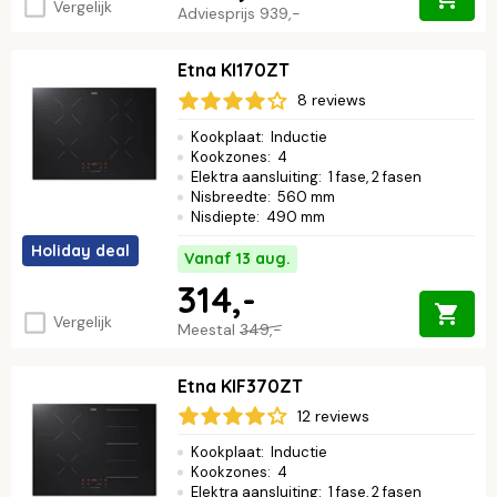
Vergelijk
Adviesprijs
939,-
Etna KI170ZT
8 reviews
Kookplaat
:
Inductie
Kookzones
:
4
Elektra aansluiting
:
1 fase, 2 fasen
Nisbreedte
:
560 mm
Nisdiepte
:
490 mm
Holiday deal
Vanaf 13 aug.
314,-
Vergelijk
Meestal
349,-
Etna KIF370ZT
12 reviews
Kookplaat
:
Inductie
Kookzones
:
4
Elektra aansluiting
:
1 fase, 2 fasen