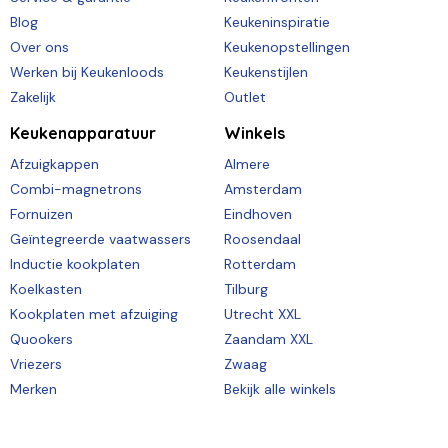
Blog
Keukeninspiratie
Over ons
Keukenopstellingen
Werken bij Keukenloods
Keukenstijlen
Zakelijk
Outlet
Keukenapparatuur
Winkels
Afzuigkappen
Almere
Combi-magnetrons
Amsterdam
Fornuizen
Eindhoven
Geïntegreerde vaatwassers
Roosendaal
Inductie kookplaten
Rotterdam
Koelkasten
Tilburg
Kookplaten met afzuiging
Utrecht XXL
Quookers
Zaandam XXL
Vriezers
Zwaag
Merken
Bekijk alle winkels