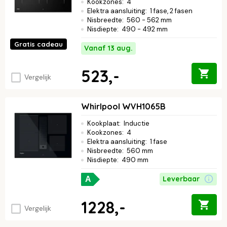
Kookzones
:
4
Elektra aansluiting
:
1 fase, 2 fasen
Nisbreedte
:
560 - 562 mm
Nisdiepte
:
490 - 492 mm
Gratis cadeau
Vanaf 13 aug.
523,-
Vergelijk
Whirlpool WVH1065B
Kookplaat
:
Inductie
Kookzones
:
4
Elektra aansluiting
:
1 fase
Nisbreedte
:
560 mm
Nisdiepte
:
490 mm
Leverbaar
A
1228,-
Vergelijk