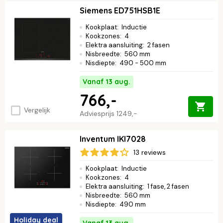
Siemens ED751HSB1E
Kookplaat
:
Inductie
Kookzones
:
4
Elektra aansluiting
:
2 fasen
Nisbreedte
:
560 mm
Nisdiepte
:
490 - 500 mm
Vanaf 13 aug.
766,-
Vergelijk
Adviesprijs
1249,-
Inventum IKI7028
13 reviews
Kookplaat
:
Inductie
Kookzones
:
4
Elektra aansluiting
:
1 fase, 2 fasen
Nisbreedte
:
560 mm
Nisdiepte
:
490 mm
Holiday deal