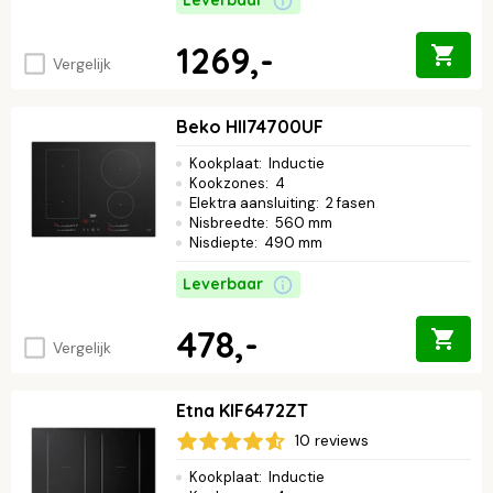
Leverbaar
1269,-
Vergelijk
Beko HII74700UF
Kookplaat
:
Inductie
Kookzones
:
4
Elektra aansluiting
:
2 fasen
Nisbreedte
:
560 mm
Nisdiepte
:
490 mm
Leverbaar
478,-
Vergelijk
Etna KIF6472ZT
10 reviews
Kookplaat
:
Inductie