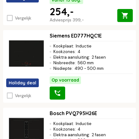
Vanaf 13 aug.
254,-
Vergelijk
Adviesprijs
399,-
Siemens ED777HQC1E
Kookplaat
:
Inductie
Kookzones
:
4
Elektra aansluiting
:
2 fasen
Nisbreedte
:
560 mm
Nisdiepte
:
490 - 500 mm
Op voorraad
Holiday deal
Vergelijk
Bosch PVQ795H26E
Kookplaat
:
Inductie
Kookzones
:
4
Elektra aansluiting
:
2 fasen