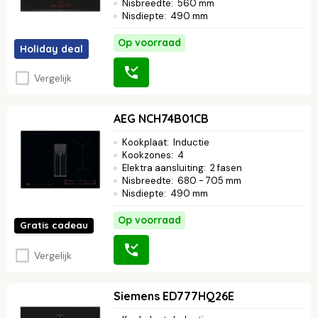
Nisbreedte
:
560 mm
Nisdiepte
:
490 mm
Op voorraad
Holiday deal
Vergelijk
AEG NCH74B01CB
Kookplaat
:
Inductie
Kookzones
:
4
Elektra aansluiting
:
2 fasen
Nisbreedte
:
680 - 705 mm
Nisdiepte
:
490 mm
Op voorraad
Gratis cadeau
Vergelijk
Siemens ED777HQ26E