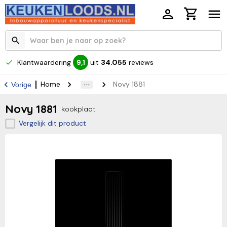
Klantwaardering
uit
34.055
reviews
9,1
Home
Novy 1881
Vorige
Novy 1881
kookplaat
Vergelijk dit product