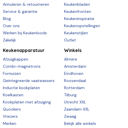
Annuleren & retourneren
Keukenbladen
Service & garantie
Keukenfronten
Blog
Keukeninspiratie
Over ons
Keukenopstellingen
Werken bij Keukenloods
Keukenstijlen
Zakelijk
Outlet
Keukenapparatuur
Winkels
Afzuigkappen
Almere
Combi-magnetrons
Amsterdam
Fornuizen
Eindhoven
Geïntegreerde vaatwassers
Roosendaal
Inductie kookplaten
Rotterdam
Koelkasten
Tilburg
Kookplaten met afzuiging
Utrecht XXL
Quookers
Zaandam XXL
Vriezers
Zwaag
Merken
Bekijk alle winkels