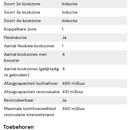
Soort 2e kookzone
Inductie
Soort 3e kookzone
Inductie
Soort 4e kookzone
Inductie
Koppelbare zone
1
Flexinductie
Ja
Aantal flexibele kookzones
1
Aantal kookzones met
4
booster
Aantal kookzones (gelijktijdig
4
te gebruiken)
Afzuigcapaciteit luchtafvoer
460 m3/uur
Afzuigcapaciteit recirculuatie
451 m3/uur
Recirculeerbaar
Ja
Maximale luchthoeveelheid
460 m3/uur
recirculatie intensiefstand
Toebehoren