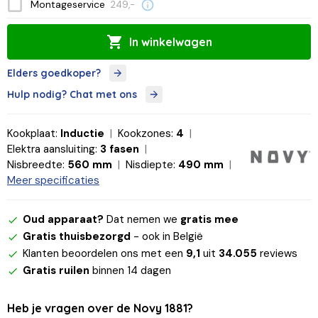
Montageservice
249,-
In winkelwagen
Elders goedkoper?
Hulp nodig? Chat met ons
Kookplaat:
Inductie
Kookzones:
4
Elektra aansluiting:
3 fasen
Nisbreedte:
560 mm
Nisdiepte:
490 mm
Meer specificaties
Oud apparaat?
Dat nemen we
gratis mee
Gratis thuisbezorgd
- ook in België
Klanten beoordelen ons met een
9,1
uit
34.055
reviews
Gratis ruilen
binnen 14 dagen
Heb je vragen over de Novy 1881?