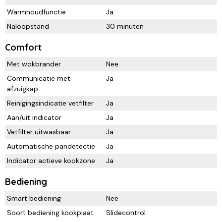
Warmhoudfunctie
Ja
Naloopstand
30 minuten
Comfort
Met wokbrander
Nee
Communicatie met
Ja
afzuigkap
Reinigingsindicatie vetfilter
Ja
Aan/uit indicator
Ja
Vetfilter uitwasbaar
Ja
Automatische pandetectie
Ja
Indicator actieve kookzone
Ja
Bediening
Smart bediening
Nee
Soort bediening kookplaat
Slidecontrol