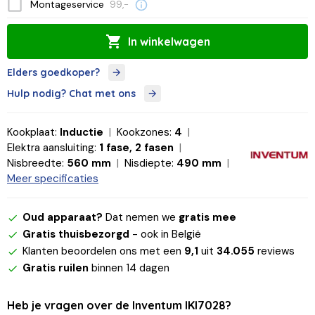
Montageservice
99,-
In winkelwagen
Elders goedkoper?
Hulp nodig? Chat met ons
Kookplaat:
Inductie
Kookzones:
4
Elektra aansluiting:
1 fase, 2 fasen
Nisbreedte:
560 mm
Nisdiepte:
490 mm
Meer specificaties
Oud apparaat?
Dat nemen we
gratis mee
Gratis thuisbezorgd
- ook in België
Klanten beoordelen ons met een
9,1
uit
34.055
reviews
Gratis ruilen
binnen 14 dagen
Heb je vragen over de Inventum IKI7028?