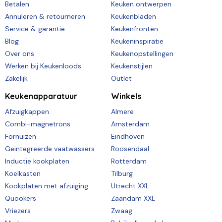
Betalen
Keuken ontwerpen
Annuleren & retourneren
Keukenbladen
Service & garantie
Keukenfronten
Blog
Keukeninspiratie
Over ons
Keukenopstellingen
Werken bij Keukenloods
Keukenstijlen
Zakelijk
Outlet
Keukenapparatuur
Winkels
Afzuigkappen
Almere
Combi-magnetrons
Amsterdam
Fornuizen
Eindhoven
Geïntegreerde vaatwassers
Roosendaal
Inductie kookplaten
Rotterdam
Koelkasten
Tilburg
Kookplaten met afzuiging
Utrecht XXL
Quookers
Zaandam XXL
Vriezers
Zwaag