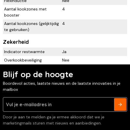
Flexinductie
Nee
Aantal kookzones met
4
booster
Aantal kookzones (gelijktijdig
4
te gebruiken)
Zekerheid
Indicator restwarmte
Ja
Overkookbeveiliging
Nee
Blijf op de hoogte
Boordevol acties, laatste nieuws en de laatste innovaties in je
mailbox
Door je aan te melden ga je ermee akkoord dat we je
marketingmails sturen met nieuws en aanbiedingen.