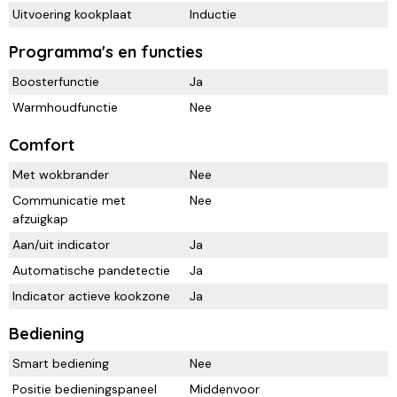
Uitvoering kookplaat
Inductie
Programma's en functies
Boosterfunctie
Ja
Warmhoudfunctie
Nee
Comfort
Met wokbrander
Nee
Communicatie met
Nee
afzuigkap
Aan/uit indicator
Ja
Automatische pandetectie
Ja
Indicator actieve kookzone
Ja
Bediening
Smart bediening
Nee
Positie bedieningspaneel
Middenvoor