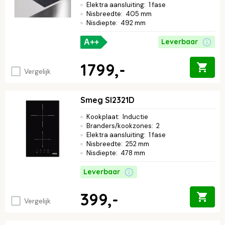
Elektra aansluiting
:
1 fase
Nisbreedte
:
405 mm
Nisdiepte
:
492 mm
Leverbaar
A++
1799,-
Vergelijk
Smeg SI2321D
Kookplaat
:
Inductie
Branders/kookzones
:
2
Elektra aansluiting
:
1 fase
Nisbreedte
:
252 mm
Nisdiepte
:
478 mm
Leverbaar
399,-
Vergelijk