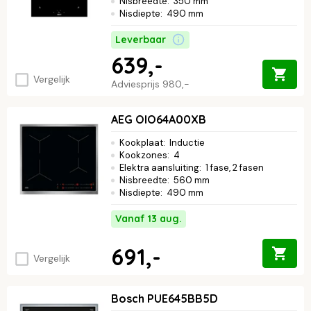
Nisbreedte
:
350 mm
Nisdiepte
:
490 mm
Leverbaar
639,-
Vergelijk
Adviesprijs
980,-
AEG OIO64A00XB
Kookplaat
:
Inductie
Kookzones
:
4
Elektra aansluiting
:
1 fase, 2 fasen
Nisbreedte
:
560 mm
Nisdiepte
:
490 mm
Vanaf 13 aug.
691,-
Vergelijk
Bosch PUE645BB5D