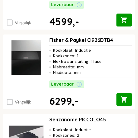
Leverbaar
4599,-
Vergelijk
Fisher & Paykel CI926DTB4
Kookplaat
:
Inductie
Kookzones
:
1
Elektra aansluiting
:
1 fase
Nisbreedte
:
mm
Nisdiepte
:
mm
Leverbaar
6299,-
Vergelijk
Senzanome PICCOLO45
Kookplaat
:
Inductie
Kookzones
:
2