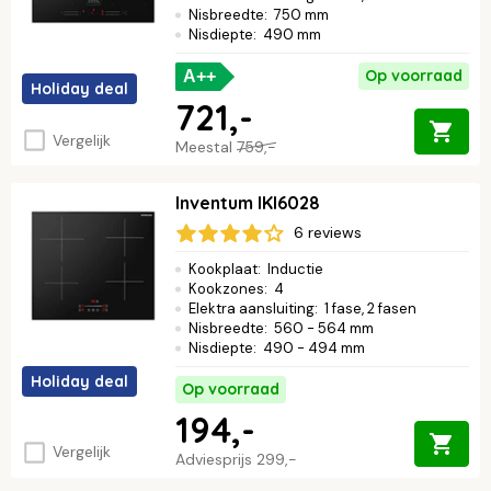
Nisbreedte
:
750 mm
Nisdiepte
:
490 mm
Op voorraad
A++
Holiday deal
721,-
Vergelijk
Meestal
759,-
Inventum IKI6028
6 reviews
Kookplaat
:
Inductie
Kookzones
:
4
Elektra aansluiting
:
1 fase, 2 fasen
Nisbreedte
:
560 - 564 mm
Nisdiepte
:
490 - 494 mm
Holiday deal
Op voorraad
194,-
Vergelijk
Adviesprijs
299,-