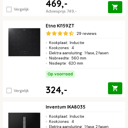
469,-
Vergelijk
Adviesprijs
749,-
Etna KI159ZT
29 reviews
Kookplaat
:
Inductie
Kookzones
:
4
Elektra aansluiting
:
1 fase, 2 fasen
Nisbreedte
:
560 mm
Nisdiepte
:
620 mm
Op voorraad
324,-
Vergelijk
Inventum IKA8035
Kookplaat
:
Inductie
Kookzones
:
4
Elektra aansluiting
:
1 fase, 2 fasen