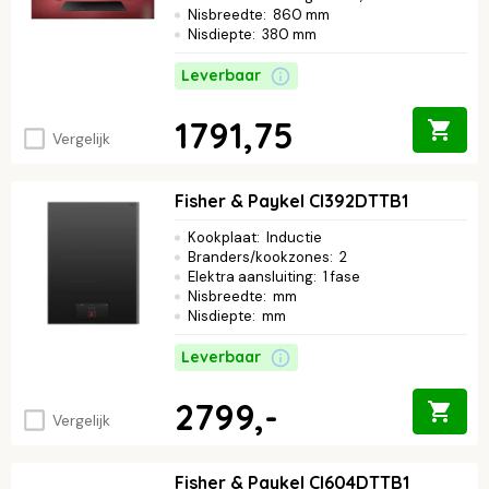
Nisbreedte
:
860 mm
Nisdiepte
:
380 mm
Leverbaar
1791,75
Vergelijk
Fisher & Paykel CI392DTTB1
Kookplaat
:
Inductie
Branders/kookzones
:
2
Elektra aansluiting
:
1 fase
Nisbreedte
:
mm
Nisdiepte
:
mm
Leverbaar
2799,-
Vergelijk
Fisher & Paykel CI604DTTB1