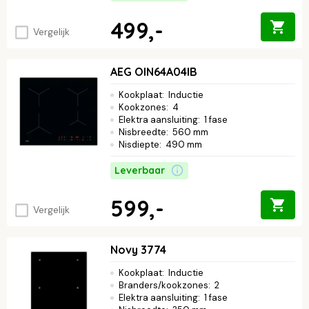
499,-
Vergelijk
AEG OIN64A04IB
Kookplaat
:
Inductie
Kookzones
:
4
Elektra aansluiting
:
1 fase
Nisbreedte
:
560 mm
Nisdiepte
:
490 mm
Leverbaar
599,-
Vergelijk
Novy 3774
Kookplaat
:
Inductie
Branders/kookzones
:
2
Elektra aansluiting
:
1 fase