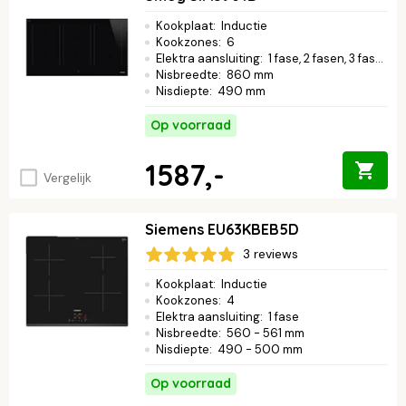
fasenaansluiting. Klaar om slimmer te koken? Bekijk de ‘plug &
play’ modellen van topmerken en ontdek hoe eenvoudig het is.
Kookplaat
:
Inductie
Kookzones
:
6
Elektra aansluiting
:
1 fase, 2 fasen, 3 fasen
Nisbreedte
:
860 mm
Nisdiepte
:
490 mm
Op voorraad
1587,-
Vergelijk
Siemens EU63KBEB5D
3 reviews
Kookplaat
:
Inductie
Kookzones
:
4
Elektra aansluiting
:
1 fase
Nisbreedte
:
560 - 561 mm
Nisdiepte
:
490 - 500 mm
Op voorraad