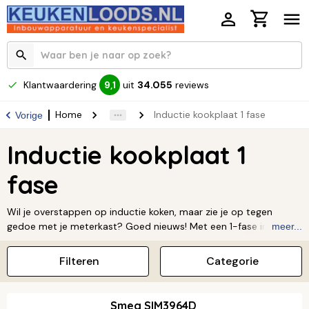
Klantwaardering
uit
34.055
reviews
9,1
Home
Inductie kookplaat 1 fase
Vorige
Inductie kookplaat 1
fase
Wil je overstappen op inductie koken, maar zie je op tegen
gedoe met je meterkast? Goed nieuws! Met een 1-fase inductie
meer...
kookplaat is dat helemaal niet nodig. Deze slimme kookplaten
zijn speciaal gemaakt voor een standaard stopcontact. Dat
Filteren
Categorie
betekent: stekker erin en je kunt meteen aan de slag! Zo geniet je
direct van alle voordelen van inductie: het is snel, veilig en
supermakkelijk in gebruik. Zelfs zonder speciale 2- of 3-
Smeg SIM3964D