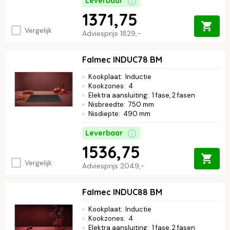
Leverbaar
1371,75
Vergelijk
Adviesprijs
1829,-
Falmec INDUC78 BM
Kookplaat
:
Inductie
Kookzones
:
4
Elektra aansluiting
:
1 fase, 2 fasen
Nisbreedte
:
750 mm
Nisdiepte
:
490 mm
Leverbaar
1536,75
Vergelijk
Adviesprijs
2049,-
Falmec INDUC88 BM
Kookplaat
:
Inductie
Kookzones
:
4
Elektra aansluiting
:
1 fase, 2 fasen