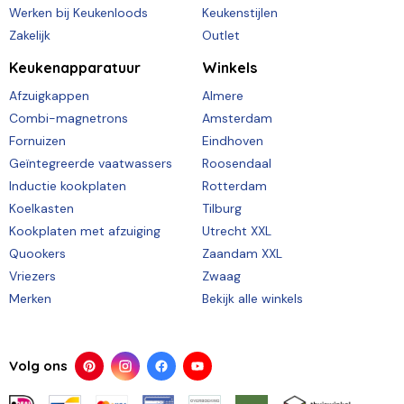
Werken bij Keukenloods
Keukenstijlen
Zakelijk
Outlet
Keukenapparatuur
Winkels
Afzuigkappen
Almere
Combi-magnetrons
Amsterdam
Fornuizen
Eindhoven
Geïntegreerde vaatwassers
Roosendaal
Inductie kookplaten
Rotterdam
Koelkasten
Tilburg
Kookplaten met afzuiging
Utrecht XXL
Quookers
Zaandam XXL
Vriezers
Zwaag
Merken
Bekijk alle winkels
Volg ons