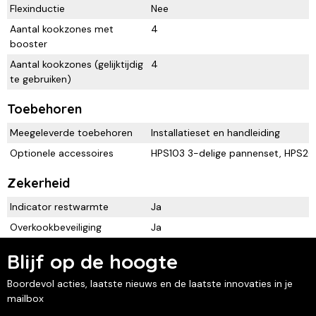
Flexinductie
Nee
Aantal kookzones met
4
booster
Aantal kookzones (gelijktijdig
4
te gebruiken)
Toebehoren
Meegeleverde toebehoren
Installatieset en handleiding
Optionele accessoires
HPS103 3-delige pannenset, HPS20
Zekerheid
Indicator restwarmte
Ja
Overkookbeveiliging
Ja
Blijf op de hoogte
Boordevol acties, laatste nieuws en de laatste innovaties in je
mailbox