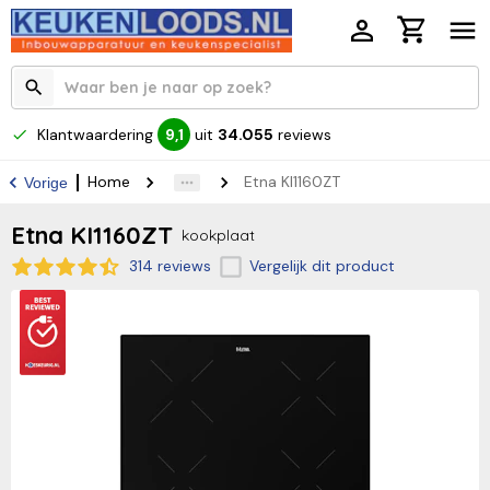
Klantwaardering
uit
34.055
reviews
9,1
Home
Etna KI1160ZT
Vorige
Etna KI1160ZT
kookplaat
314 reviews
Vergelijk dit product