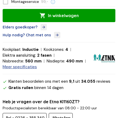
Montageservice
99,-
In winkelwagen
Elders goedkoper?
Hulp nodig? Chat met ons
Kookplaat:
Inductie
Kookzones:
4
Elektra aansluiting:
2 fasen
Nisbreedte:
560 mm
Nisdiepte:
490 mm
Meer specificaties
Klanten beoordelen ons met een
9,1
uit
34.055
reviews
Gratis ruilen
binnen 14 dagen
Heb je vragen over de Etna KI1160ZT?
Productspecialisten bereikbaar van 08:00 - 22:00 uur
Bel - 0226 - 355 340
WhatsApp