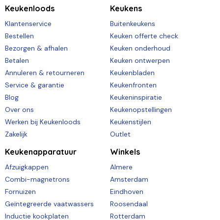
Keukenloods
Keukens
Klantenservice
Buitenkeukens
Bestellen
Keuken offerte check
Bezorgen & afhalen
Keuken onderhoud
Betalen
Keuken ontwerpen
Annuleren & retourneren
Keukenbladen
Service & garantie
Keukenfronten
Blog
Keukeninspiratie
Over ons
Keukenopstellingen
Werken bij Keukenloods
Keukenstijlen
Zakelijk
Outlet
Keukenapparatuur
Winkels
Afzuigkappen
Almere
Combi-magnetrons
Amsterdam
Fornuizen
Eindhoven
Geïntegreerde vaatwassers
Roosendaal
Inductie kookplaten
Rotterdam