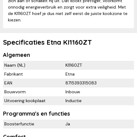
zich aan of schakelt hij uit. Dat kookt prettiger, voorkomt
onnodig energieverbruik en zorgt voor extra veiligheid. Met
de KI1160ZT hoef je dus niet zelf eerst de juiste kookzone te
kiezen.
Specificaties Etna KI1160ZT
Algemeen
Naam (NL)
KI1160ZT
Fabrikant
Etna
EAN
8715393315083
Bouwvorm
Inbouw
Uitvoering kookplaat
Inductie
Programma's en functies
Boosterfunctie
Ja
Comfort