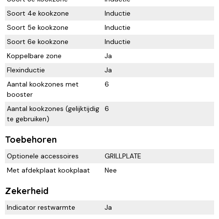
Soort 4e kookzone
Inductie
Soort 5e kookzone
Inductie
Soort 6e kookzone
Inductie
Koppelbare zone
Ja
Flexinductie
Ja
Aantal kookzones met
6
booster
Aantal kookzones (gelijktijdig
6
te gebruiken)
Toebehoren
Optionele accessoires
GRILLPLATE
Met afdekplaat kookplaat
Nee
Zekerheid
Indicator restwarmte
Ja