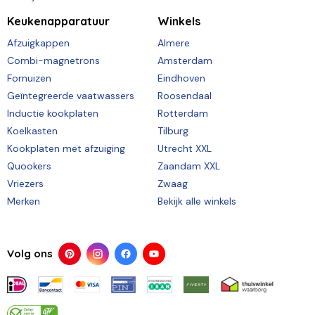
Keukenapparatuur
Winkels
Afzuigkappen
Almere
Combi-magnetrons
Amsterdam
Fornuizen
Eindhoven
Geïntegreerde vaatwassers
Roosendaal
Inductie kookplaten
Rotterdam
Koelkasten
Tilburg
Kookplaten met afzuiging
Utrecht XXL
Quookers
Zaandam XXL
Vriezers
Zwaag
Merken
Bekijk alle winkels
Volg ons