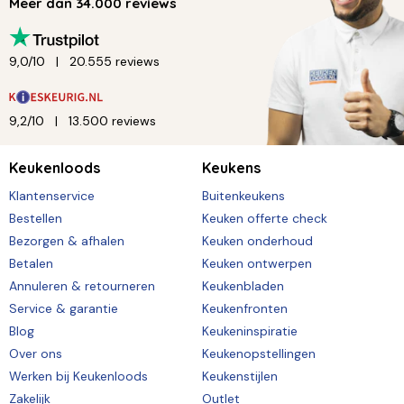
Meer dan 34.000 reviews
9,0/10
20.555 reviews
9,2/10
13.500 reviews
Keukenloods
Keukens
Klantenservice
Buitenkeukens
Bestellen
Keuken offerte check
Bezorgen & afhalen
Keuken onderhoud
Betalen
Keuken ontwerpen
Annuleren & retourneren
Keukenbladen
Service & garantie
Keukenfronten
Blog
Keukeninspiratie
Over ons
Keukenopstellingen
Werken bij Keukenloods
Keukenstijlen
Zakelijk
Outlet