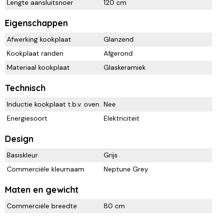
Lengte aansluitsnoer
120 cm
Eigenschappen
Afwerking kookplaat
Glanzend
Kookplaat randen
Afgerond
Materiaal kookplaat
Glaskeramiek
Technisch
Inductie kookplaat t.b.v. oven
Nee
Energiesoort
Elektriciteit
Design
Basiskleur
Grijs
Commerciële kleurnaam
Neptune Grey
Maten en gewicht
Commerciële breedte
80 cm