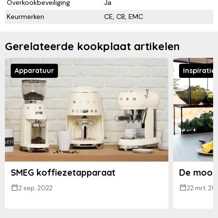
Overkookbeveiliging
Ja
Keurmerken
CE, CB, EMC
Gerelateerde kookplaat artikelen
Apparatuur
Inspiratie
SMEG koffiezetapparaat
De moois
2 sep. 2022
22 mrt. 20