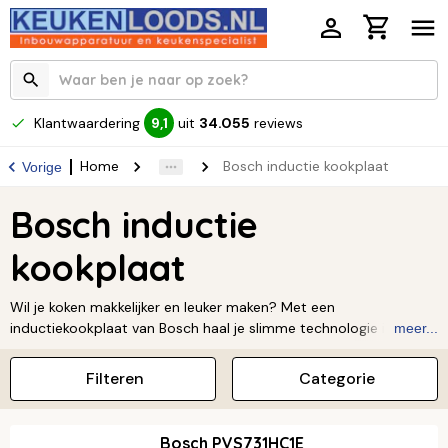
Klantwaardering
uit
34.055
reviews
9,1
Home
Bosch inductie kookplaat
Vorige
Bosch inductie
kookplaat
Wil je koken makkelijker en leuker maken? Met een
inductiekookplaat van Bosch haal je slimme technologie in huis
meer...
die je helpt bij elke maaltijd. Stel je voor: je hebt altijd de
perfecte temperatuur onder controle dankzij handige functies
Filteren
Categorie
als PerfectFry. En met FlexInduction passen zelfs je grootste
pannen en braadsledes zonder problemen op de kookplaat.
Geen gedoe meer! De bediening is super eenvoudig, dus je kunt
Bosch PVS731HC1E