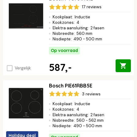
meteen aan de slag. Bovendien geeft het strakke design je
17 reviews
keuken een prachtige, moderne look. Koken wordt sneller, veiliger
en een stuk relaxter. Benieuwd welke kookplaat bij jou past?
Kookplaat
:
Inductie
Ontdek ons assortiment en vind de Bosch inductiekookplaat die
Kookzones
:
4
jouw kookplezier naar een hoger niveau tilt.
Lees verder ↓
Elektra aansluiting
:
2 fasen
Nisbreedte
:
560 mm
Nisdiepte
:
490 - 500 mm
Op voorraad
587,-
Vergelijk
Bosch PIE61RBB5E
3 reviews
Kookplaat
:
Inductie
Kookzones
:
4
Elektra aansluiting
:
2 fasen
Nisbreedte
:
560 - 562 mm
Nisdiepte
:
490 - 500 mm
Holiday deal