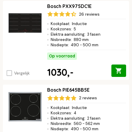
Bosch PXX975DC1E
26 reviews
Kookplaat
:
Inductie
Kookzones
:
5
Elektra aansluiting
:
3 fasen
Nisbreedte
:
880 mm
Nisdiepte
:
490 - 500 mm
Op voorraad
1030,-
Vergelijk
Bosch PIE645BB5E
2 reviews
Kookplaat
:
Inductie
Kookzones
:
4
Elektra aansluiting
:
2 fasen
Nisbreedte
:
560 - 562 mm
Nisdiepte
:
490 - 500 mm