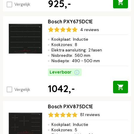
925,-
Vergelijk
Bosch PXY675DC1E
4 reviews
Kookplaat
:
Inductie
Kookzones
:
8
Elektra aansluiting
:
2 fasen
Nisbreedte
:
560 mm
Nisdiepte
:
490 - 500 mm
Leverbaar
1042,-
Vergelijk
Bosch PXV875DC1E
81 reviews
Kookplaat
:
Inductie
Kookzones
:
5