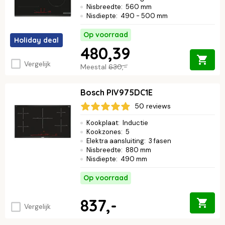
Nisbreedte
:
560 mm
Nisdiepte
:
490 - 500 mm
Op voorraad
Holiday deal
480,39
Vergelijk
Meestal
630,-
Bosch PIV975DC1E
50 reviews
Kookplaat
:
Inductie
Kookzones
:
5
Elektra aansluiting
:
3 fasen
Nisbreedte
:
880 mm
Nisdiepte
:
490 mm
Op voorraad
837,-
Vergelijk