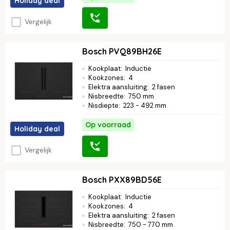
Holiday deal
Vergelijk
Bosch PVQ89BH26E
Kookplaat
:
Inductie
Kookzones
:
4
Elektra aansluiting
:
2 fasen
Nisbreedte
:
750 mm
Nisdiepte
:
223 - 492 mm
Op voorraad
Holiday deal
Vergelijk
Bosch PXX89BD56E
Kookplaat
:
Inductie
Kookzones
:
4
Elektra aansluiting
:
2 fasen
Nisbreedte
:
750 - 770 mm