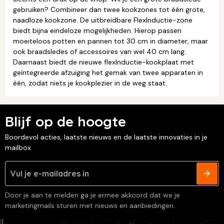
gebruiken? Combineer dan twee kookzones tot één grote,
naadloze kookzone. De uitbreidbare FlexInductie-zone
biedt bijna eindeloze mogelijkheden. Hierop passen
moeiteloos potten en pannen tot 30 cm in diameter, maar
ook braadsledes of accessoires van wel 40 cm lang.
Daarnaast biedt de nieuwe flexInductie-kookplaat met
geïntegreerde afzuiging het gemak van twee apparaten in
één, zodat niets je kookplezier in de weg staat.
Blijf op de hoogte
Boordevol acties, laatste nieuws en de laatste innovaties in je
mailbox
Door je aan te melden ga je ermee akkoord dat we je
marketingmails sturen met nieuws en aanbiedingen.