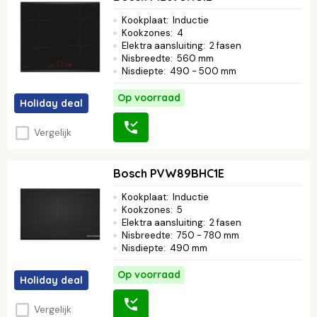
Kookplaat
:
Inductie
Kookzones
:
4
Elektra aansluiting
:
2 fasen
Nisbreedte
:
560 mm
Nisdiepte
:
490 - 500 mm
Op voorraad
Holiday deal
Vergelijk
Bosch PVW89BHC1E
Kookplaat
:
Inductie
Kookzones
:
5
Elektra aansluiting
:
2 fasen
Nisbreedte
:
750 - 780 mm
Nisdiepte
:
490 mm
Op voorraad
Holiday deal
Vergelijk