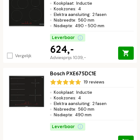
Kookplaat
:
Inductie
Kookzones
:
4
Elektra aansluiting
:
2 fasen
Nisbreedte
:
560 mm
Nisdiepte
:
490 - 500 mm
Leverbaar
624,-
Vergelijk
Adviesprijs
1039,-
Bosch PXE675DC1E
19 reviews
Kookplaat
:
Inductie
Kookzones
:
4
Elektra aansluiting
:
2 fasen
Nisbreedte
:
560 mm
Nisdiepte
:
490 mm
Leverbaar