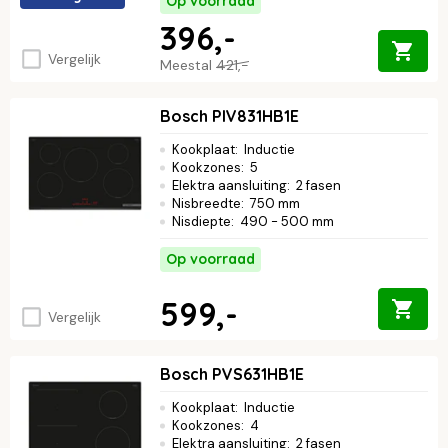
Op voorraad
396,-
Vergelijk
Meestal
421,-
Bosch PIV831HB1E
Kookplaat
:
Inductie
Kookzones
:
5
Elektra aansluiting
:
2 fasen
Nisbreedte
:
750 mm
Nisdiepte
:
490 - 500 mm
Op voorraad
599,-
Vergelijk
Bosch PVS631HB1E
Kookplaat
:
Inductie
Kookzones
:
4
Elektra aansluiting
:
2 fasen