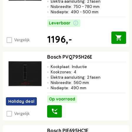
Elektra aansluiting
:
2 fasen
Nisbreedte
:
750 - 780 mm
Nisdiepte
:
490 - 500 mm
Leverbaar
1196,-
Vergelijk
Bosch PVQ795H26E
Kookplaat
:
Inductie
Kookzones
:
4
Elektra aansluiting
:
2 fasen
Nisbreedte
:
560 mm
Nisdiepte
:
490 mm
Op voorraad
Holiday deal
Vergelijk
Bosch PIE695HC1E