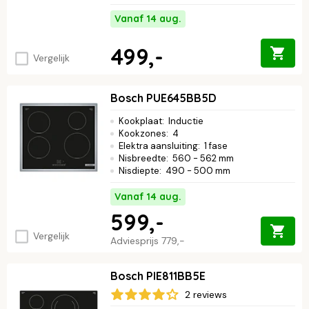
Vanaf 14 aug.
499,-
Vergelijk
Bosch PUE645BB5D
Kookplaat
:
Inductie
Kookzones
:
4
Elektra aansluiting
:
1 fase
Nisbreedte
:
560 - 562 mm
Nisdiepte
:
490 - 500 mm
Vanaf 14 aug.
599,-
Vergelijk
Adviesprijs
779,-
Bosch PIE811BB5E
2 reviews