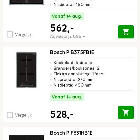
Nisdiepte
:
490 mm
Vanaf 14 aug.
562,-
Vergelijk
Adviesprijs
899,-
Bosch PIB375FB1E
Kookplaat
:
Inductie
Branders/kookzones
:
2
Elektra aansluiting
:
1 fase
Nisbreedte
:
270 mm
Nisdiepte
:
490 mm
Vanaf 14 aug.
528,-
Vergelijk
Bosch PIF631HB1E