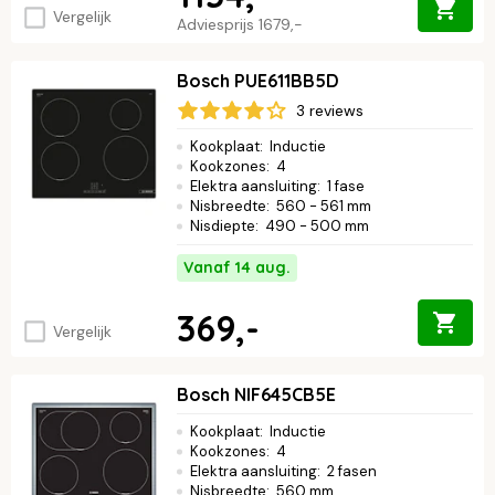
Vergelijk
Adviesprijs
1679,-
Bosch PUE611BB5D
3 reviews
Kookplaat
:
Inductie
Kookzones
:
4
Elektra aansluiting
:
1 fase
Nisbreedte
:
560 - 561 mm
Nisdiepte
:
490 - 500 mm
Vanaf 14 aug.
369,-
Vergelijk
Bosch NIF645CB5E
Kookplaat
:
Inductie
Kookzones
:
4
Elektra aansluiting
:
2 fasen
Nisbreedte
:
560 mm