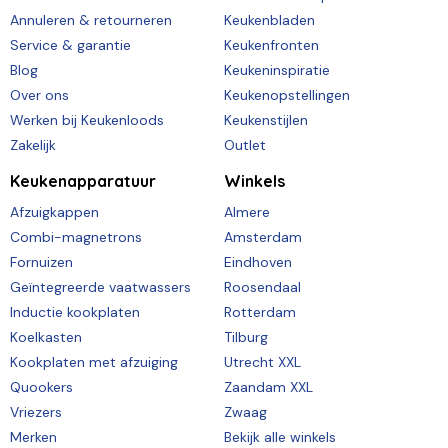
Annuleren & retourneren
Keukenbladen
Service & garantie
Keukenfronten
Blog
Keukeninspiratie
Over ons
Keukenopstellingen
Werken bij Keukenloods
Keukenstijlen
Zakelijk
Outlet
Keukenapparatuur
Winkels
Afzuigkappen
Almere
Combi-magnetrons
Amsterdam
Fornuizen
Eindhoven
Geïntegreerde vaatwassers
Roosendaal
Inductie kookplaten
Rotterdam
Koelkasten
Tilburg
Kookplaten met afzuiging
Utrecht XXL
Quookers
Zaandam XXL
Vriezers
Zwaag
Merken
Bekijk alle winkels