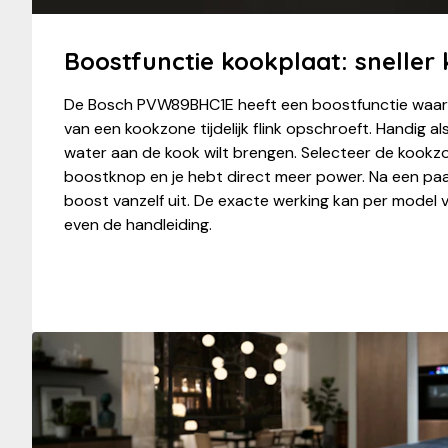
Boostfunctie kookplaat: sneller
De Bosch PVW89BHC1E heeft een boostfunctie waar
van een kookzone tijdelijk flink opschroeft. Handig al
water aan de kook wilt brengen. Selecteer de kookz
boostknop en je hebt direct meer power. Na een paa
boost vanzelf uit. De exacte werking kan per model v
even de handleiding.