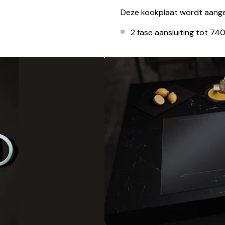
Deze kookplaat wordt aange
2 fase aansluiting tot 74