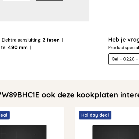
Heb je vr
Elektra aansluiting:
2 fasen
te:
490 mm
Productspecial
Bel - 0226 
W89BHC1E ook deze kookplaten inter
deal
Holiday deal