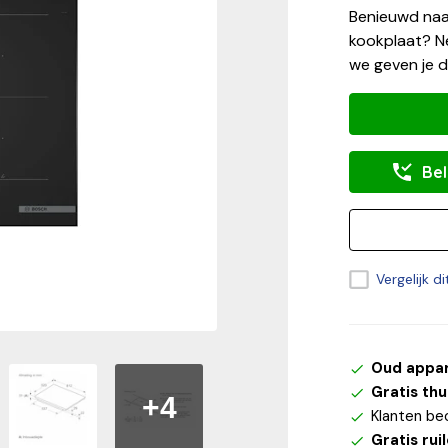
Benieuwd naa
kookplaat? Ne
we geven je d
Bel
Vergelijk d
Oud appa
Gratis th
+4
Klanten be
Gratis rui