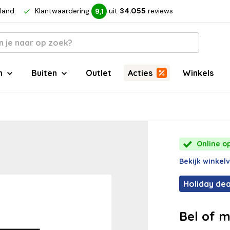
rland
Klantwaardering
uit
34.055
reviews
9,1
n
Buiten
Outlet
Acties
Winkels
Online op
Bekijk winkel
Holiday dea
Bel of m