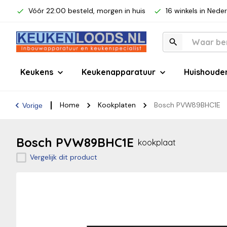
Vóór 22:00 besteld, morgen in huis
16 winkels in Nede
Keukens
Keukenapparatuur
Huishoude
Home
Kookplaten
Bosch PVW89BHC1E
Vorige
Bosch PVW89BHC1E
kookplaat
Vergelijk dit product