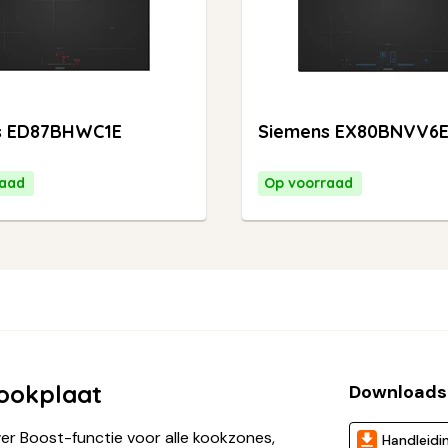
s ED87BHWC1E
Siemens EX80BNVV6
raad
Op voorraad
ookplaat
Downloads
er Boost-functie voor alle kookzones,
Handleidi