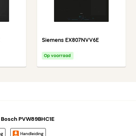
E
Siemens EX807NVV6E
Op voorraad
 Bosch PVW89BHC1E
ng
Handleiding