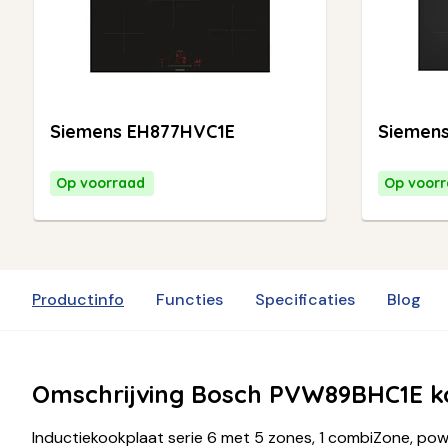
Siemens EH877HVC1E
Siemen
Op voorraad
Op voor
Productinfo
Functies
Specificaties
Blog
Omschrijving Bosch PVW89BHC1E k
Inductiekookplaat serie 6 met 5 zones, 1 combiZone, pow