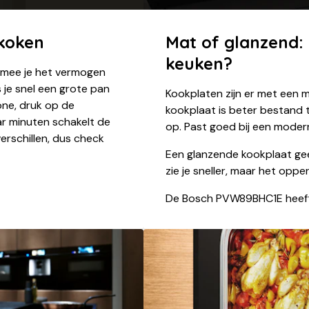
 koken
Mat of glanzend: 
keuken?
mee je het vermogen
s je snel een grote pan
Kookplaten zijn er met een 
one, druk op de
kookplaat is beter bestand 
r minuten schakelt de
op. Past goed bij een modern
erschillen, dus check
Een glanzende kookplaat geeft
zie je sneller, maar het oppe
De Bosch PVW89BHC1E heeft