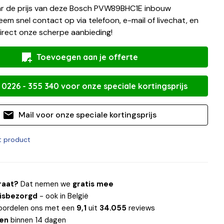
r de prijs van deze Bosch PVW89BHC1E inbouw
em snel contact op via telefoon, e-mail of livechat, en
irect onze scherpe aanbieding!
Toevoegen aan je offerte
 0226 - 355 340 voor onze speciale kortingsprijs
Mail voor onze speciale kortingsprijs
it product
raat?
Dat nemen we
gratis mee
uisbezorgd
- ook in België
oordelen ons met een
9,1
uit
34.055
reviews
len
binnen 14 dagen