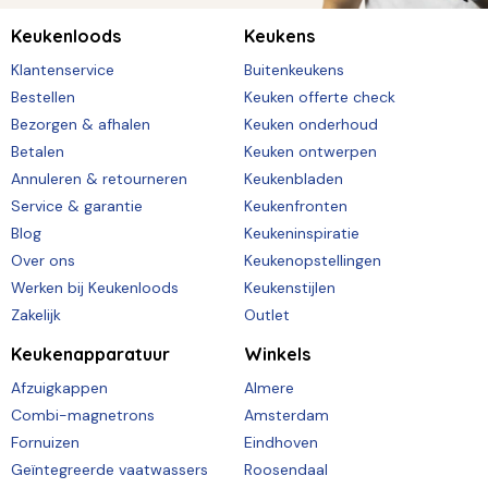
Keukenloods
Keukens
Klantenservice
Buitenkeukens
Bestellen
Keuken offerte check
Bezorgen & afhalen
Keuken onderhoud
Betalen
Keuken ontwerpen
Annuleren & retourneren
Keukenbladen
Service & garantie
Keukenfronten
Blog
Keukeninspiratie
Over ons
Keukenopstellingen
Werken bij Keukenloods
Keukenstijlen
Zakelijk
Outlet
Keukenapparatuur
Winkels
Afzuigkappen
Almere
Combi-magnetrons
Amsterdam
Fornuizen
Eindhoven
Geïntegreerde vaatwassers
Roosendaal